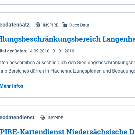
s Niedersachsen (vgl. Abb. 4-1) entlang der Elbe zwischen Sch
mkilometer 472,5 bei Schnackenburg bis 569 bei Lauenburg). Da
w-Dannenberg und Lüneburg.
eodatensatz
INSPIRE
Open Data
dlungsbeschränkungsbereich Langenh
ität der Daten
:
14.09.2010 - 01.01.2016
aten beschreiben ausschließlich den Siedlungsbeschränkungsb
halb Bereiches dürfen in Flächennutzungsplänen und Bebauungs
utzungen und besonders lärmempfindliche Einrichtungen darges
Mehr Infos
eodatendienst
INSPIRE
PIRE-Kartendienst Niedersächsische D