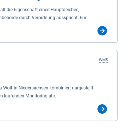
lt die Eigenschaft eines Hauptdeiches,
hbehörde durch Verordnung ausspricht. Für
ichgesetzes (NDG). Die Widmung "2.Deichlinie" ist
, zu dienen bestimmt sind (§2 Abs.3 NDG). Ein Bauwerk
idmung, die die Deichbehörde durch Verordnung
WMS
Wolf in Niedersachsen kombiniert dargestellt –
im laufenden Monitoringjahr.