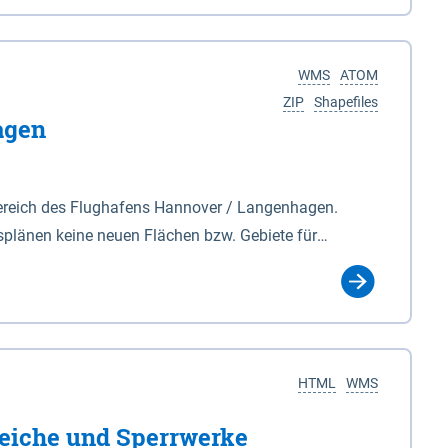
nackenburg im Osten und Hohnstorf (Elbe) im Westen
s Biosphärenreservat umfasst Teile der Landkreise
WMS
ATOM
ZIP
Shapefiles
agen
ereich des Flughafens Hannover / Langenhagen.
plänen keine neuen Flächen bzw. Gebiete für
tellt oder festgesetzt werden.
HTML
WMS
eiche und Sperrwerke