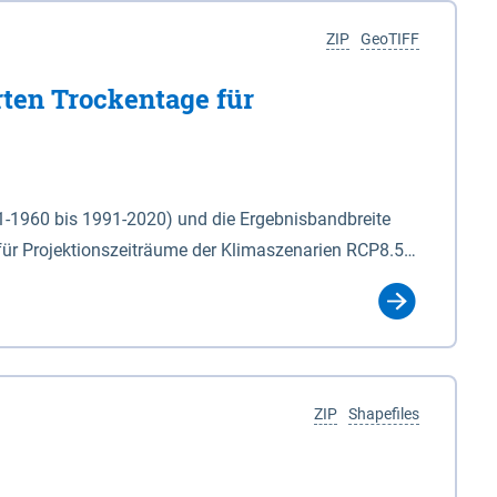
ZIP
GeoTIFF
rten Trockentage für
31-1960 bis 1991-2020) und die Ergebnisbandbreite
für Projektionszeiträume der Klimaszenarien RCP8.5
für die Zeiteinheiten: - yr: Kalenderjahr
r (Mai - Okt.) - hwi: Hydrologisches Winterhalbjahr
Klassifizierung der Rasterdaten mit Klassenname und
ZIP
Shapefiles