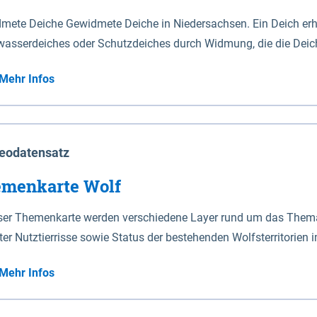
mete Deiche Gewidmete Deiche in Niedersachsen. Ein Deich erhä
asserdeiches oder Schutzdeiches durch Widmung, die die Deic
mete Deiche gelten die Bestimmungen des Niedersächsischen De
Mehr Infos
t enthalten. Sperrwerke Sperrwerke sind Bauwerke mit Sperrvorrichtungen in Tidegewässern, die dem
z eines Gebietes vor erhöhten Tiden, vor allem vor Sturmfluten
enannten Art erhält die Eigenschaft eines Sperrwerkes durch W
richt.
eodatensatz
menkarte Wolf
eser Themenkarte werden verschiedene Layer rund um das Thema 
ter Nutztierrisse sowie Status der bestehenden Wolfsterritorien 
Mehr Infos