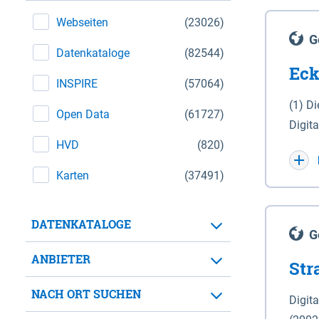
Webseiten
(23026)
G
Datenkataloge
(82544)
Eck
INSPIRE
(57064)
(1) D
Open Data
(61727)
Digit
HVD
(820)
Maßstab 1 : 10 000 (A
WGS 8
Karten
(37491)
Unive
für d
DATENKATALOGE
der in 
G
Natio
ANBIETER
Str
zwisc
nicht
NACH ORT SUCHEN
Digit
Lande