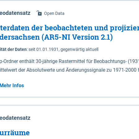
eodatensatz
Open Data
terdaten der beobachteten und projizie
dersachsen (AR5-NI Version 2.1)
ität der Daten
:
seit 01.01.1931, gegenwärtig aktuell
ip-Ordner enthält 30-jährige Rastermittel für Beobachtungs- (19
ittelwert der Absolutwerte und Änderungssignale zu 1971-2000 
P2.6 (2031-2060 und 2071-2100) im Koordinatensystem epsg:4647 (UTM32) 
Mehr Infos
su: Sommer (Jun. - Aug.) - au: Herbst (Sep. - Nov.) - wi: Winter (Dez. - Feb.) - hyr:
logisches Jahr (Nov. - Okt.) - hsu: Hydrologisches Sommerhalbjah
r. - Sep.) - vd: Vegetationsruhe (Okt. - Mär.) Neben den Rasterdaten ist eine
mation zu den Dateinamen und für eine Darstellung im GIS eine 
eodatensatz
lor-code gegeben.
urräume