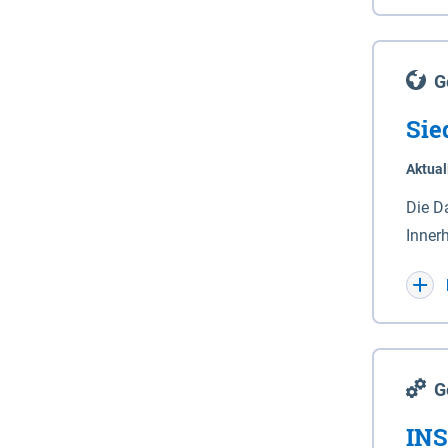
Lande
(Stro
Lücho
G
Sie
Aktual
Die D
Inner
Wohnn
G
INS