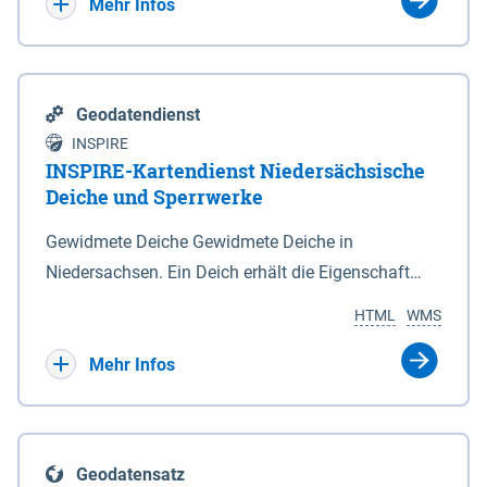
Bebauungsplänen keine neuen Flächen bzw.
Mehr Infos
Gebiete für Wohnnutzungen und besonders
lärmempfindliche Einrichtungen dargestellt oder
festgesetzt werden.
Geodatendienst
INSPIRE
INSPIRE-Kartendienst Niedersächsische
Deiche und Sperrwerke
Gewidmete Deiche Gewidmete Deiche in
Niedersachsen. Ein Deich erhält die Eigenschaft
eines Hauptdeiches, Hochwasserdeiches oder
HTML
WMS
Schutzdeiches durch Widmung, die die
Deichbehörde durch Verordnung ausspricht. Für
Mehr Infos
gewidmete Deiche gelten die Bestimmungen des
Niedersächsischen Deichgesetzes (NDG). Die
Widmung "2.Deichlinie" ist im Datenbestand nicht
Geodatensatz
enthalten. Sperrwerke Sperrwerke sind Bauwerke