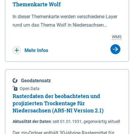
Themenkarte Wolf
mit Sperrvorrichtungen in Tidegewässern, die dem
Schutz eines Gebietes vor erhöhten Tiden, vor allem
In dieser Themenkarte werden verschiedene Layer
vor Sturmfluten, zu dienen bestimmt sind (§2 Abs.3
rund um das Thema Wolf in Niedersachsen
NDG). Ein Bauwerk der genannten Art erhält die
kombiniert dargestellt – darunter Nutztierrisse
WMS
Eigenschaft eines Sperrwerkes durch Widmung, die
sowie Status der bestehenden Wolfsterritorien im
die Deichbehörde durch Verordnung ausspricht.
laufenden Monitoringjahr.
Mehr Infos
Geodatensatz
Open Data
Rasterdaten der beobachteten und
projizierten Trockentage für
Niedersachsen (AR5-NI Version 2.1)
Aktualität der Daten
:
seit 01.01.1931, gegenwärtig aktuell
Der zip-Ordner enthält 30-jährige Rastermittel für