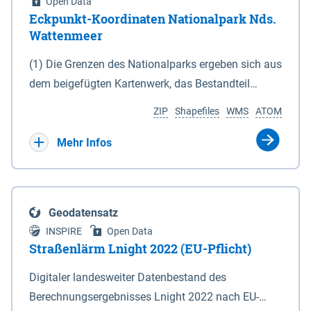
Open Data
Eckpunkt-Koordinaten Nationalpark Nds.
Wattenmeer
(1) Die Grenzen des Nationalparks ergeben sich aus
dem beigefügten Kartenwerk, das Bestandteil
dieses Gesetzes ist: 1. Digitale Topografische Karte
ZIP
Shapefiles
WMS
ATOM
(DTK) im Maßstab 1 : 100 000 (Anlage 2), 2.
verkleinerte Amtliche Karte 1 : 5 000 (AK5) im
Mehr Infos
Maßstab 1 : 10 000 (Anlage 3). Die geografischen
Koordinaten der Anlagen 2 und 3 sind im
geodätischen Referenzsystem WGS 84 sowie als
Geodatensatz
projizierte Koordinaten im Europäischen
INSPIRE
Open Data
Terrestrischen Referenzsystem 1989 (ETRS 89) mit
Straßenlärm Lnight 2022 (EU-Pflicht)
der Universalen Transversalen Mercator-Abbildung
Digitaler landesweiter Datenbestand des
bezogen auf die Zone 32 N (UTM 32N) dargestellt
Berechnungsergebnisses Lnight 2022 nach EU-
(Anlage 4); Gleiches gilt für die geografischen