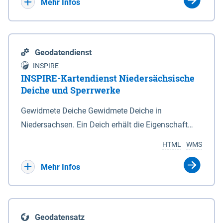
Bebauungsplänen keine neuen Flächen bzw.
Mehr Infos
Gebiete für Wohnnutzungen und besonders
lärmempfindliche Einrichtungen dargestellt oder
festgesetzt werden.
Geodatendienst
INSPIRE
INSPIRE-Kartendienst Niedersächsische
Deiche und Sperrwerke
Gewidmete Deiche Gewidmete Deiche in
Niedersachsen. Ein Deich erhält die Eigenschaft
eines Hauptdeiches, Hochwasserdeiches oder
HTML
WMS
Schutzdeiches durch Widmung, die die
Deichbehörde durch Verordnung ausspricht. Für
Mehr Infos
gewidmete Deiche gelten die Bestimmungen des
Niedersächsischen Deichgesetzes (NDG). Die
Widmung "2.Deichlinie" ist im Datenbestand nicht
Geodatensatz
enthalten. Sperrwerke Sperrwerke sind Bauwerke