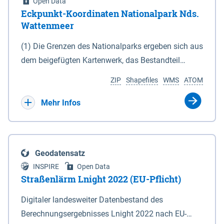
Open Data
Eckpunkt-Koordinaten Nationalpark Nds.
Wattenmeer
(1) Die Grenzen des Nationalparks ergeben sich aus
dem beigefügten Kartenwerk, das Bestandteil
dieses Gesetzes ist: 1. Digitale Topografische Karte
ZIP
Shapefiles
WMS
ATOM
(DTK) im Maßstab 1 : 100 000 (Anlage 2), 2.
verkleinerte Amtliche Karte 1 : 5 000 (AK5) im
Mehr Infos
Maßstab 1 : 10 000 (Anlage 3). Die geografischen
Koordinaten der Anlagen 2 und 3 sind im
geodätischen Referenzsystem WGS 84 sowie als
Geodatensatz
projizierte Koordinaten im Europäischen
INSPIRE
Open Data
Terrestrischen Referenzsystem 1989 (ETRS 89) mit
Straßenlärm Lnight 2022 (EU-Pflicht)
der Universalen Transversalen Mercator-Abbildung
Digitaler landesweiter Datenbestand des
bezogen auf die Zone 32 N (UTM 32N) dargestellt
Berechnungsergebnisses Lnight 2022 nach EU-
(Anlage 4); Gleiches gilt für die geografischen