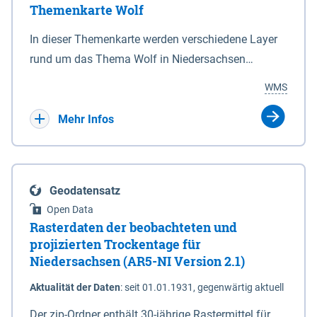
Themenkarte Wolf
mit Sperrvorrichtungen in Tidegewässern, die dem
Schutz eines Gebietes vor erhöhten Tiden, vor allem
In dieser Themenkarte werden verschiedene Layer
vor Sturmfluten, zu dienen bestimmt sind (§2 Abs.3
rund um das Thema Wolf in Niedersachsen
NDG). Ein Bauwerk der genannten Art erhält die
kombiniert dargestellt – darunter Nutztierrisse
WMS
Eigenschaft eines Sperrwerkes durch Widmung, die
sowie Status der bestehenden Wolfsterritorien im
die Deichbehörde durch Verordnung ausspricht.
laufenden Monitoringjahr.
Mehr Infos
Geodatensatz
Open Data
Rasterdaten der beobachteten und
projizierten Trockentage für
Niedersachsen (AR5-NI Version 2.1)
Aktualität der Daten
:
seit 01.01.1931, gegenwärtig aktuell
Der zip-Ordner enthält 30-jährige Rastermittel für