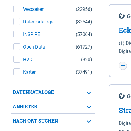
Webseiten
(22956)
G
Datenkataloge
(82544)
Eck
INSPIRE
(57064)
(1) D
Open Data
(61727)
Digit
HVD
(820)
Maßstab 1 : 10 000 (A
WGS 8
Karten
(37491)
Unive
für d
DATENKATALOGE
der in 
G
Natio
ANBIETER
Str
zwisc
nicht
NACH ORT SUCHEN
Digit
Lande