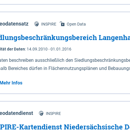
s Niedersachsen (vgl. Abb. 4-1) entlang der Elbe zwischen Sch
mkilometer 472,5 bei Schnackenburg bis 569 bei Lauenburg). Da
w-Dannenberg und Lüneburg.
eodatensatz
INSPIRE
Open Data
dlungsbeschränkungsbereich Langenh
ität der Daten
:
14.09.2010 - 01.01.2016
aten beschreiben ausschließlich den Siedlungsbeschränkungsb
halb Bereiches dürfen in Flächennutzungsplänen und Bebauungs
utzungen und besonders lärmempfindliche Einrichtungen darges
Mehr Infos
eodatendienst
INSPIRE
PIRE-Kartendienst Niedersächsische D