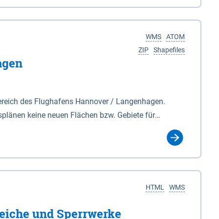
nackenburg im Osten und Hohnstorf (Elbe) im Westen
s Biosphärenreservat umfasst Teile der Landkreise
WMS
ATOM
ZIP
Shapefiles
agen
ereich des Flughafens Hannover / Langenhagen.
plänen keine neuen Flächen bzw. Gebiete für
tellt oder festgesetzt werden.
HTML
WMS
eiche und Sperrwerke