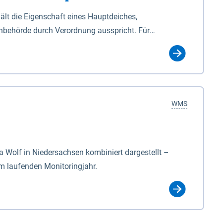
lt die Eigenschaft eines Hauptdeiches,
hbehörde durch Verordnung ausspricht. Für
ichgesetzes (NDG). Die Widmung "2.Deichlinie" ist
, zu dienen bestimmt sind (§2 Abs.3 NDG). Ein Bauwerk
idmung, die die Deichbehörde durch Verordnung
WMS
Wolf in Niedersachsen kombiniert dargestellt –
im laufenden Monitoringjahr.