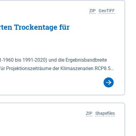
ZIP
GeoTIFF
rten Trockentage für
31-1960 bis 1991-2020) und die Ergebnisbandbreite
für Projektionszeiträume der Klimaszenarien RCP8.5
für die Zeiteinheiten: - yr: Kalenderjahr
r (Mai - Okt.) - hwi: Hydrologisches Winterhalbjahr
Klassifizierung der Rasterdaten mit Klassenname und
ZIP
Shapefiles