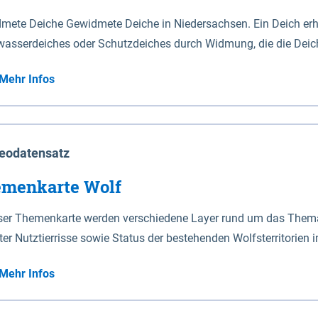
mete Deiche Gewidmete Deiche in Niedersachsen. Ein Deich erhä
asserdeiches oder Schutzdeiches durch Widmung, die die Deic
mete Deiche gelten die Bestimmungen des Niedersächsischen De
Mehr Infos
t enthalten. Sperrwerke Sperrwerke sind Bauwerke mit Sperrvorrichtungen in Tidegewässern, die dem
z eines Gebietes vor erhöhten Tiden, vor allem vor Sturmfluten
enannten Art erhält die Eigenschaft eines Sperrwerkes durch W
richt.
eodatensatz
menkarte Wolf
eser Themenkarte werden verschiedene Layer rund um das Thema 
ter Nutztierrisse sowie Status der bestehenden Wolfsterritorien 
Mehr Infos