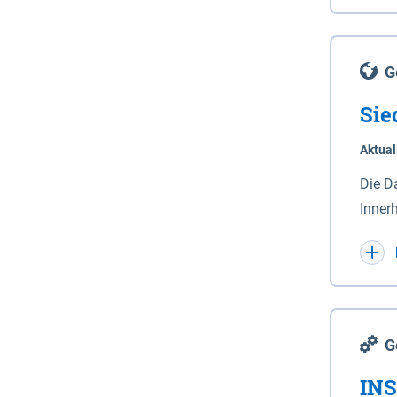
Lande
(Stro
Lücho
G
Sie
Aktual
Die D
Inner
Wohnn
G
INS