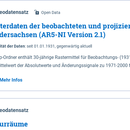
eodatensatz
Open Data
terdaten der beobachteten und projizie
dersachsen (AR5-NI Version 2.1)
ität der Daten
:
seit 01.01.1931, gegenwärtig aktuell
ip-Ordner enthält 30-jährige Rastermittel für Beobachtungs- (19
ittelwert der Absolutwerte und Änderungssignale zu 1971-2000 
P2.6 (2031-2060 und 2071-2100) im Koordinatensystem epsg:4647 (UTM32) 
Mehr Infos
su: Sommer (Jun. - Aug.) - au: Herbst (Sep. - Nov.) - wi: Winter (Dez. - Feb.) - hyr:
logisches Jahr (Nov. - Okt.) - hsu: Hydrologisches Sommerhalbjah
r. - Sep.) - vd: Vegetationsruhe (Okt. - Mär.) Neben den Rasterdaten ist eine
mation zu den Dateinamen und für eine Darstellung im GIS eine 
eodatensatz
lor-code gegeben.
urräume