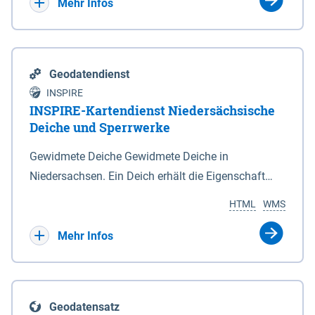
Bebauungsplänen keine neuen Flächen bzw.
Mehr Infos
Gebiete für Wohnnutzungen und besonders
lärmempfindliche Einrichtungen dargestellt oder
festgesetzt werden.
Geodatendienst
INSPIRE
INSPIRE-Kartendienst Niedersächsische
Deiche und Sperrwerke
Gewidmete Deiche Gewidmete Deiche in
Niedersachsen. Ein Deich erhält die Eigenschaft
eines Hauptdeiches, Hochwasserdeiches oder
HTML
WMS
Schutzdeiches durch Widmung, die die
Deichbehörde durch Verordnung ausspricht. Für
Mehr Infos
gewidmete Deiche gelten die Bestimmungen des
Niedersächsischen Deichgesetzes (NDG). Die
Widmung "2.Deichlinie" ist im Datenbestand nicht
Geodatensatz
enthalten. Sperrwerke Sperrwerke sind Bauwerke