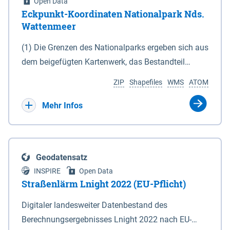
Open Data
Eckpunkt-Koordinaten Nationalpark Nds.
Wattenmeer
(1) Die Grenzen des Nationalparks ergeben sich aus
dem beigefügten Kartenwerk, das Bestandteil
dieses Gesetzes ist: 1. Digitale Topografische Karte
ZIP
Shapefiles
WMS
ATOM
(DTK) im Maßstab 1 : 100 000 (Anlage 2), 2.
verkleinerte Amtliche Karte 1 : 5 000 (AK5) im
Mehr Infos
Maßstab 1 : 10 000 (Anlage 3). Die geografischen
Koordinaten der Anlagen 2 und 3 sind im
geodätischen Referenzsystem WGS 84 sowie als
Geodatensatz
projizierte Koordinaten im Europäischen
INSPIRE
Open Data
Terrestrischen Referenzsystem 1989 (ETRS 89) mit
Straßenlärm Lnight 2022 (EU-Pflicht)
der Universalen Transversalen Mercator-Abbildung
Digitaler landesweiter Datenbestand des
bezogen auf die Zone 32 N (UTM 32N) dargestellt
Berechnungsergebnisses Lnight 2022 nach EU-
(Anlage 4); Gleiches gilt für die geografischen