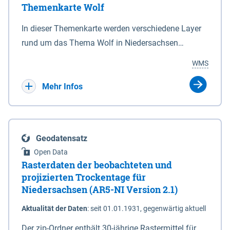
Themenkarte Wolf
mit Sperrvorrichtungen in Tidegewässern, die dem
Schutz eines Gebietes vor erhöhten Tiden, vor allem
In dieser Themenkarte werden verschiedene Layer
vor Sturmfluten, zu dienen bestimmt sind (§2 Abs.3
rund um das Thema Wolf in Niedersachsen
NDG). Ein Bauwerk der genannten Art erhält die
kombiniert dargestellt – darunter Nutztierrisse
WMS
Eigenschaft eines Sperrwerkes durch Widmung, die
sowie Status der bestehenden Wolfsterritorien im
die Deichbehörde durch Verordnung ausspricht.
laufenden Monitoringjahr.
Mehr Infos
Geodatensatz
Open Data
Rasterdaten der beobachteten und
projizierten Trockentage für
Niedersachsen (AR5-NI Version 2.1)
Aktualität der Daten
:
seit 01.01.1931, gegenwärtig aktuell
Der zip-Ordner enthält 30-jährige Rastermittel für