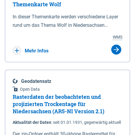
Themenkarte Wolf
mit Sperrvorrichtungen in Tidegewässern, die dem
Schutz eines Gebietes vor erhöhten Tiden, vor allem
In dieser Themenkarte werden verschiedene Layer
vor Sturmfluten, zu dienen bestimmt sind (§2 Abs.3
rund um das Thema Wolf in Niedersachsen
NDG). Ein Bauwerk der genannten Art erhält die
kombiniert dargestellt – darunter Nutztierrisse
WMS
Eigenschaft eines Sperrwerkes durch Widmung, die
sowie Status der bestehenden Wolfsterritorien im
die Deichbehörde durch Verordnung ausspricht.
laufenden Monitoringjahr.
Mehr Infos
Geodatensatz
Open Data
Rasterdaten der beobachteten und
projizierten Trockentage für
Niedersachsen (AR5-NI Version 2.1)
Aktualität der Daten
:
seit 01.01.1931, gegenwärtig aktuell
Der zip-Ordner enthält 30-jährige Rastermittel für