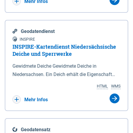
Bebauungsplänen keine neuen Flächen bzw.
Mehr Infos
Gebiete für Wohnnutzungen und besonders
lärmempfindliche Einrichtungen dargestellt oder
festgesetzt werden.
Geodatendienst
INSPIRE
INSPIRE-Kartendienst Niedersächsische
Deiche und Sperrwerke
Gewidmete Deiche Gewidmete Deiche in
Niedersachsen. Ein Deich erhält die Eigenschaft
eines Hauptdeiches, Hochwasserdeiches oder
HTML
WMS
Schutzdeiches durch Widmung, die die
Deichbehörde durch Verordnung ausspricht. Für
Mehr Infos
gewidmete Deiche gelten die Bestimmungen des
Niedersächsischen Deichgesetzes (NDG). Die
Widmung "2.Deichlinie" ist im Datenbestand nicht
Geodatensatz
enthalten. Sperrwerke Sperrwerke sind Bauwerke