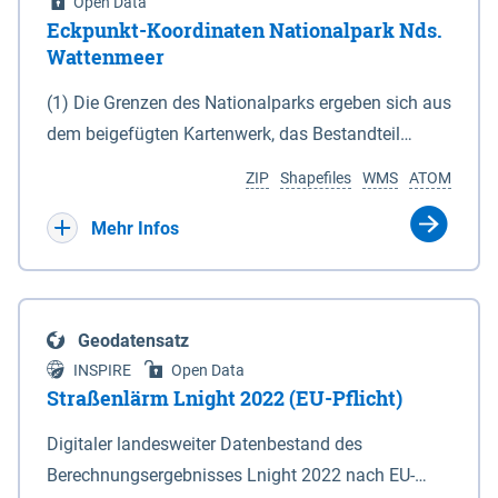
Open Data
Eckpunkt-Koordinaten Nationalpark Nds.
Wattenmeer
(1) Die Grenzen des Nationalparks ergeben sich aus
dem beigefügten Kartenwerk, das Bestandteil
dieses Gesetzes ist: 1. Digitale Topografische Karte
ZIP
Shapefiles
WMS
ATOM
(DTK) im Maßstab 1 : 100 000 (Anlage 2), 2.
verkleinerte Amtliche Karte 1 : 5 000 (AK5) im
Mehr Infos
Maßstab 1 : 10 000 (Anlage 3). Die geografischen
Koordinaten der Anlagen 2 und 3 sind im
geodätischen Referenzsystem WGS 84 sowie als
Geodatensatz
projizierte Koordinaten im Europäischen
INSPIRE
Open Data
Terrestrischen Referenzsystem 1989 (ETRS 89) mit
Straßenlärm Lnight 2022 (EU-Pflicht)
der Universalen Transversalen Mercator-Abbildung
Digitaler landesweiter Datenbestand des
bezogen auf die Zone 32 N (UTM 32N) dargestellt
Berechnungsergebnisses Lnight 2022 nach EU-
(Anlage 4); Gleiches gilt für die geografischen