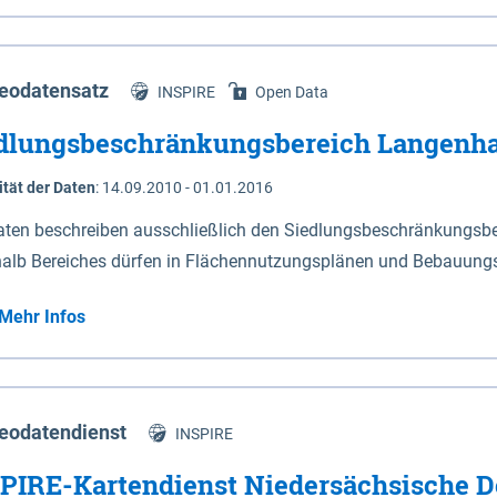
s Niedersachsen (vgl. Abb. 4-1) entlang der Elbe zwischen Sch
mkilometer 472,5 bei Schnackenburg bis 569 bei Lauenburg). Da
w-Dannenberg und Lüneburg.
eodatensatz
INSPIRE
Open Data
dlungsbeschränkungsbereich Langenh
ität der Daten
:
14.09.2010 - 01.01.2016
aten beschreiben ausschließlich den Siedlungsbeschränkungsb
halb Bereiches dürfen in Flächennutzungsplänen und Bebauungs
utzungen und besonders lärmempfindliche Einrichtungen darges
Mehr Infos
eodatendienst
INSPIRE
PIRE-Kartendienst Niedersächsische D