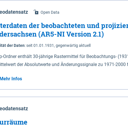
eodatensatz
Open Data
terdaten der beobachteten und projizie
dersachsen (AR5-NI Version 2.1)
ität der Daten
:
seit 01.01.1931, gegenwärtig aktuell
ip-Ordner enthält 30-jährige Rastermittel für Beobachtungs- (19
ittelwert der Absolutwerte und Änderungssignale zu 1971-2000 
P2.6 (2031-2060 und 2071-2100) im Koordinatensystem epsg:4647 (UTM32) 
Mehr Infos
su: Sommer (Jun. - Aug.) - au: Herbst (Sep. - Nov.) - wi: Winter (Dez. - Feb.) - hyr:
logisches Jahr (Nov. - Okt.) - hsu: Hydrologisches Sommerhalbjah
r. - Sep.) - vd: Vegetationsruhe (Okt. - Mär.) Neben den Rasterdaten ist eine
mation zu den Dateinamen und für eine Darstellung im GIS eine 
eodatensatz
lor-code gegeben.
urräume