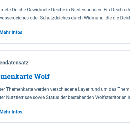
mete Deiche Gewidmete Deiche in Niedersachsen. Ein Deich erhä
asserdeiches oder Schutzdeiches durch Widmung, die die Deic
mete Deiche gelten die Bestimmungen des Niedersächsischen De
Mehr Infos
t enthalten. Sperrwerke Sperrwerke sind Bauwerke mit Sperrvorrichtungen in Tidegewässern, die dem
z eines Gebietes vor erhöhten Tiden, vor allem vor Sturmfluten
enannten Art erhält die Eigenschaft eines Sperrwerkes durch W
richt.
eodatensatz
menkarte Wolf
eser Themenkarte werden verschiedene Layer rund um das Thema 
ter Nutztierrisse sowie Status der bestehenden Wolfsterritorien 
Mehr Infos