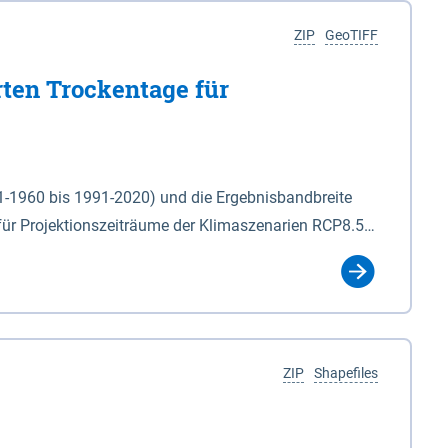
ZIP
GeoTIFF
rten Trockentage für
31-1960 bis 1991-2020) und die Ergebnisbandbreite
für Projektionszeiträume der Klimaszenarien RCP8.5
für die Zeiteinheiten: - yr: Kalenderjahr
r (Mai - Okt.) - hwi: Hydrologisches Winterhalbjahr
Klassifizierung der Rasterdaten mit Klassenname und
ZIP
Shapefiles