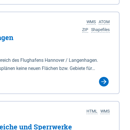
nackenburg im Osten und Hohnstorf (Elbe) im Westen
s Biosphärenreservat umfasst Teile der Landkreise
WMS
ATOM
ZIP
Shapefiles
agen
ereich des Flughafens Hannover / Langenhagen.
plänen keine neuen Flächen bzw. Gebiete für
tellt oder festgesetzt werden.
HTML
WMS
eiche und Sperrwerke