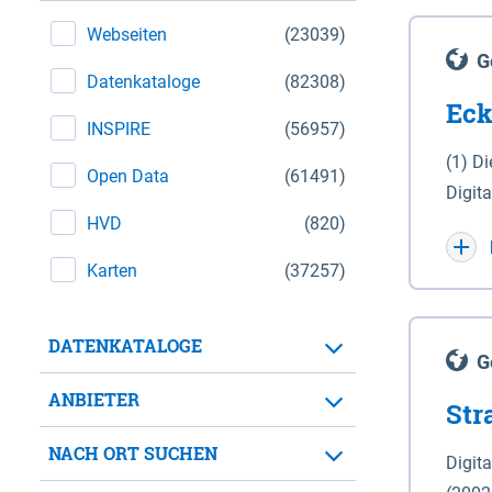
Webseiten
(23039)
G
Datenkataloge
(82308)
Eck
INSPIRE
(56957)
(1) D
Open Data
(61491)
Digit
HVD
(820)
Maßstab 1 : 10 000 (A
WGS 8
Karten
(37257)
Unive
für d
DATENKATALOGE
der in 
G
Natio
ANBIETER
Str
zwisc
nicht
NACH ORT SUCHEN
Digit
Lande