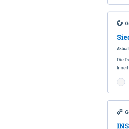
Lande
(Stro
Lücho
G
Sie
Aktual
Die D
Inner
Wohnn
G
INS