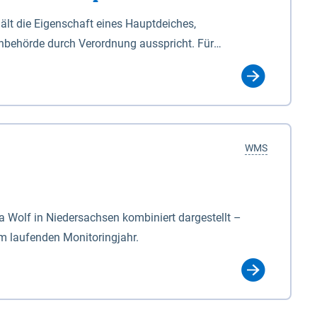
lt die Eigenschaft eines Hauptdeiches,
hbehörde durch Verordnung ausspricht. Für
ichgesetzes (NDG). Die Widmung "2.Deichlinie" ist
, zu dienen bestimmt sind (§2 Abs.3 NDG). Ein Bauwerk
idmung, die die Deichbehörde durch Verordnung
WMS
Wolf in Niedersachsen kombiniert dargestellt –
im laufenden Monitoringjahr.