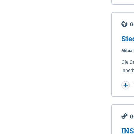
Lande
(Stro
Lücho
G
Sie
Aktual
Die D
Inner
Wohnn
G
INS