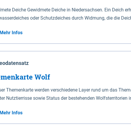
mete Deiche Gewidmete Deiche in Niedersachsen. Ein Deich erhä
asserdeiches oder Schutzdeiches durch Widmung, die die Deic
mete Deiche gelten die Bestimmungen des Niedersächsischen De
Mehr Infos
t enthalten. Sperrwerke Sperrwerke sind Bauwerke mit Sperrvorrichtungen in Tidegewässern, die dem
z eines Gebietes vor erhöhten Tiden, vor allem vor Sturmfluten
enannten Art erhält die Eigenschaft eines Sperrwerkes durch W
richt.
eodatensatz
menkarte Wolf
eser Themenkarte werden verschiedene Layer rund um das Thema 
ter Nutztierrisse sowie Status der bestehenden Wolfsterritorien 
Mehr Infos