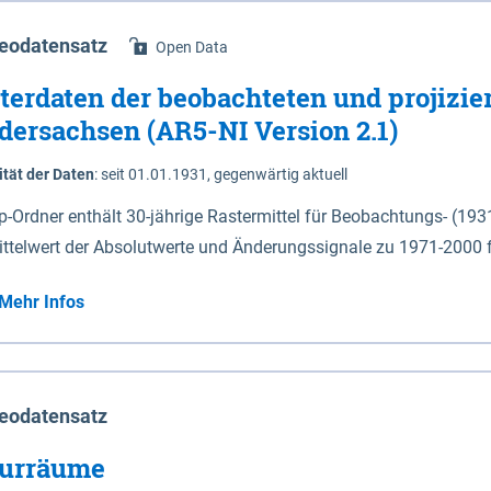
eodatensatz
Open Data
terdaten der beobachteten und projizie
dersachsen (AR5-NI Version 2.1)
ität der Daten
:
seit 01.01.1931, gegenwärtig aktuell
ip-Ordner enthält 30-jährige Rastermittel für Beobachtungs- (19
ittelwert der Absolutwerte und Änderungssignale zu 1971-2000 
P2.6 (2031-2060 und 2071-2100) im Koordinatensystem epsg:4647 (UTM32) 
Mehr Infos
su: Sommer (Jun. - Aug.) - au: Herbst (Sep. - Nov.) - wi: Winter (Dez. - Feb.) - hyr:
logisches Jahr (Nov. - Okt.) - hsu: Hydrologisches Sommerhalbjah
r. - Sep.) - vd: Vegetationsruhe (Okt. - Mär.) Neben den Rasterdaten ist eine
mation zu den Dateinamen und für eine Darstellung im GIS eine 
eodatensatz
lor-code gegeben.
urräume