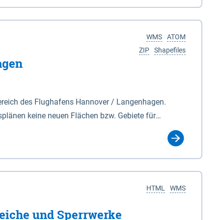
nackenburg im Osten und Hohnstorf (Elbe) im Westen
s Biosphärenreservat umfasst Teile der Landkreise
WMS
ATOM
ZIP
Shapefiles
agen
ereich des Flughafens Hannover / Langenhagen.
plänen keine neuen Flächen bzw. Gebiete für
tellt oder festgesetzt werden.
HTML
WMS
eiche und Sperrwerke