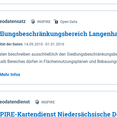
s Niedersachsen (vgl. Abb. 4-1) entlang der Elbe zwischen Sch
mkilometer 472,5 bei Schnackenburg bis 569 bei Lauenburg). Da
w-Dannenberg und Lüneburg.
eodatensatz
INSPIRE
Open Data
dlungsbeschränkungsbereich Langenh
ität der Daten
:
14.09.2010 - 01.01.2016
aten beschreiben ausschließlich den Siedlungsbeschränkungsb
halb Bereiches dürfen in Flächennutzungsplänen und Bebauungs
utzungen und besonders lärmempfindliche Einrichtungen darges
Mehr Infos
eodatendienst
INSPIRE
PIRE-Kartendienst Niedersächsische D