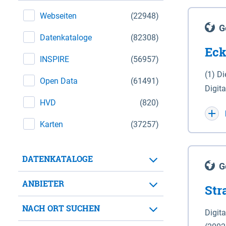
Webseiten
(22948)
G
Datenkataloge
(82308)
Eck
INSPIRE
(56957)
(1) D
Open Data
(61491)
Digit
HVD
(820)
Maßstab 1 : 10 000 (A
WGS 8
Karten
(37257)
Unive
für d
DATENKATALOGE
der in 
G
Natio
ANBIETER
Str
zwisc
nicht
NACH ORT SUCHEN
Digit
Lande