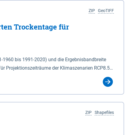
ZIP
GeoTIFF
rten Trockentage für
31-1960 bis 1991-2020) und die Ergebnisbandbreite
für Projektionszeiträume der Klimaszenarien RCP8.5
für die Zeiteinheiten: - yr: Kalenderjahr
r (Mai - Okt.) - hwi: Hydrologisches Winterhalbjahr
Klassifizierung der Rasterdaten mit Klassenname und
ZIP
Shapefiles