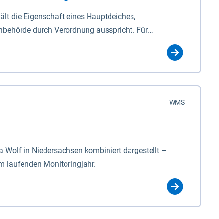
lt die Eigenschaft eines Hauptdeiches,
hbehörde durch Verordnung ausspricht. Für
ichgesetzes (NDG). Die Widmung "2.Deichlinie" ist
, zu dienen bestimmt sind (§2 Abs.3 NDG). Ein Bauwerk
idmung, die die Deichbehörde durch Verordnung
WMS
Wolf in Niedersachsen kombiniert dargestellt –
im laufenden Monitoringjahr.