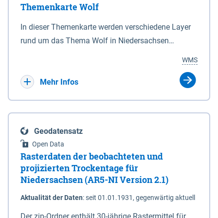
Themenkarte Wolf
mit Sperrvorrichtungen in Tidegewässern, die dem
Schutz eines Gebietes vor erhöhten Tiden, vor allem
In dieser Themenkarte werden verschiedene Layer
vor Sturmfluten, zu dienen bestimmt sind (§2 Abs.3
rund um das Thema Wolf in Niedersachsen
NDG). Ein Bauwerk der genannten Art erhält die
kombiniert dargestellt – darunter Nutztierrisse
WMS
Eigenschaft eines Sperrwerkes durch Widmung, die
sowie Status der bestehenden Wolfsterritorien im
die Deichbehörde durch Verordnung ausspricht.
laufenden Monitoringjahr.
Mehr Infos
Geodatensatz
Open Data
Rasterdaten der beobachteten und
projizierten Trockentage für
Niedersachsen (AR5-NI Version 2.1)
Aktualität der Daten
:
seit 01.01.1931, gegenwärtig aktuell
Der zip-Ordner enthält 30-jährige Rastermittel für