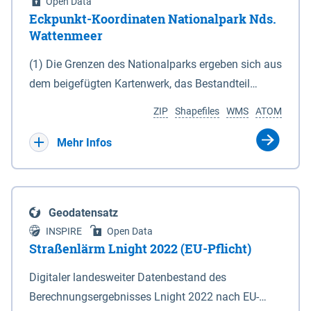
Open Data
Eckpunkt-Koordinaten Nationalpark Nds.
Wattenmeer
(1) Die Grenzen des Nationalparks ergeben sich aus
dem beigefügten Kartenwerk, das Bestandteil
dieses Gesetzes ist: 1. Digitale Topografische Karte
ZIP
Shapefiles
WMS
ATOM
(DTK) im Maßstab 1 : 100 000 (Anlage 2), 2.
verkleinerte Amtliche Karte 1 : 5 000 (AK5) im
Mehr Infos
Maßstab 1 : 10 000 (Anlage 3). Die geografischen
Koordinaten der Anlagen 2 und 3 sind im
geodätischen Referenzsystem WGS 84 sowie als
Geodatensatz
projizierte Koordinaten im Europäischen
INSPIRE
Open Data
Terrestrischen Referenzsystem 1989 (ETRS 89) mit
Straßenlärm Lnight 2022 (EU-Pflicht)
der Universalen Transversalen Mercator-Abbildung
Digitaler landesweiter Datenbestand des
bezogen auf die Zone 32 N (UTM 32N) dargestellt
Berechnungsergebnisses Lnight 2022 nach EU-
(Anlage 4); Gleiches gilt für die geografischen