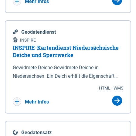
Bebauungsplänen keine neuen Flächen bzw.
Mehr Infos
Gebiete für Wohnnutzungen und besonders
lärmempfindliche Einrichtungen dargestellt oder
festgesetzt werden.
Geodatendienst
INSPIRE
INSPIRE-Kartendienst Niedersächsische
Deiche und Sperrwerke
Gewidmete Deiche Gewidmete Deiche in
Niedersachsen. Ein Deich erhält die Eigenschaft
eines Hauptdeiches, Hochwasserdeiches oder
HTML
WMS
Schutzdeiches durch Widmung, die die
Deichbehörde durch Verordnung ausspricht. Für
Mehr Infos
gewidmete Deiche gelten die Bestimmungen des
Niedersächsischen Deichgesetzes (NDG). Die
Widmung "2.Deichlinie" ist im Datenbestand nicht
Geodatensatz
enthalten. Sperrwerke Sperrwerke sind Bauwerke