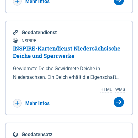
Bebauungsplänen keine neuen Flächen bzw.
Mehr Infos
Gebiete für Wohnnutzungen und besonders
lärmempfindliche Einrichtungen dargestellt oder
festgesetzt werden.
Geodatendienst
INSPIRE
INSPIRE-Kartendienst Niedersächsische
Deiche und Sperrwerke
Gewidmete Deiche Gewidmete Deiche in
Niedersachsen. Ein Deich erhält die Eigenschaft
eines Hauptdeiches, Hochwasserdeiches oder
HTML
WMS
Schutzdeiches durch Widmung, die die
Deichbehörde durch Verordnung ausspricht. Für
Mehr Infos
gewidmete Deiche gelten die Bestimmungen des
Niedersächsischen Deichgesetzes (NDG). Die
Widmung "2.Deichlinie" ist im Datenbestand nicht
Geodatensatz
enthalten. Sperrwerke Sperrwerke sind Bauwerke