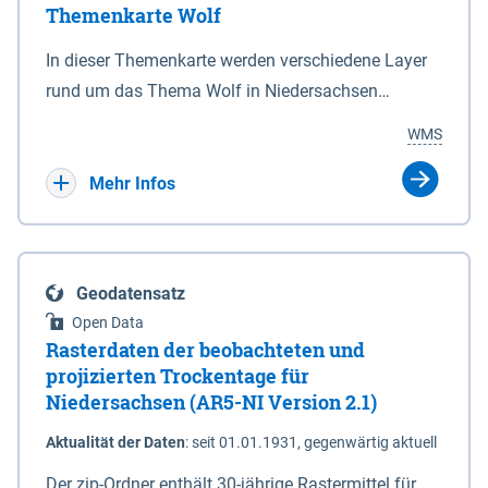
Themenkarte Wolf
mit Sperrvorrichtungen in Tidegewässern, die dem
Schutz eines Gebietes vor erhöhten Tiden, vor allem
In dieser Themenkarte werden verschiedene Layer
vor Sturmfluten, zu dienen bestimmt sind (§2 Abs.3
rund um das Thema Wolf in Niedersachsen
NDG). Ein Bauwerk der genannten Art erhält die
kombiniert dargestellt – darunter Nutztierrisse
WMS
Eigenschaft eines Sperrwerkes durch Widmung, die
sowie Status der bestehenden Wolfsterritorien im
die Deichbehörde durch Verordnung ausspricht.
laufenden Monitoringjahr.
Mehr Infos
Geodatensatz
Open Data
Rasterdaten der beobachteten und
projizierten Trockentage für
Niedersachsen (AR5-NI Version 2.1)
Aktualität der Daten
:
seit 01.01.1931, gegenwärtig aktuell
Der zip-Ordner enthält 30-jährige Rastermittel für