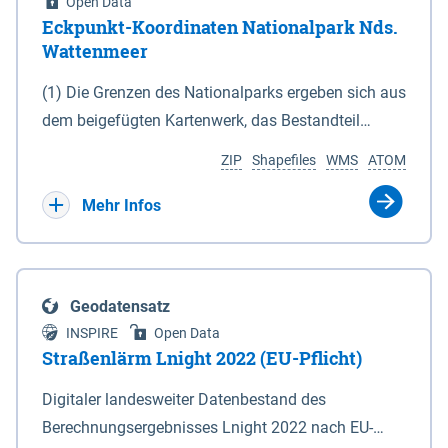
Open Data
Eckpunkt-Koordinaten Nationalpark Nds.
Wattenmeer
(1) Die Grenzen des Nationalparks ergeben sich aus
dem beigefügten Kartenwerk, das Bestandteil
dieses Gesetzes ist: 1. Digitale Topografische Karte
ZIP
Shapefiles
WMS
ATOM
(DTK) im Maßstab 1 : 100 000 (Anlage 2), 2.
verkleinerte Amtliche Karte 1 : 5 000 (AK5) im
Mehr Infos
Maßstab 1 : 10 000 (Anlage 3). Die geografischen
Koordinaten der Anlagen 2 und 3 sind im
geodätischen Referenzsystem WGS 84 sowie als
Geodatensatz
projizierte Koordinaten im Europäischen
INSPIRE
Open Data
Terrestrischen Referenzsystem 1989 (ETRS 89) mit
Straßenlärm Lnight 2022 (EU-Pflicht)
der Universalen Transversalen Mercator-Abbildung
Digitaler landesweiter Datenbestand des
bezogen auf die Zone 32 N (UTM 32N) dargestellt
Berechnungsergebnisses Lnight 2022 nach EU-
(Anlage 4); Gleiches gilt für die geografischen