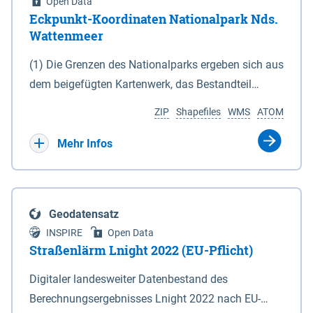
Open Data
Eckpunkt-Koordinaten Nationalpark Nds.
Wattenmeer
(1) Die Grenzen des Nationalparks ergeben sich aus
dem beigefügten Kartenwerk, das Bestandteil
dieses Gesetzes ist: 1. Digitale Topografische Karte
ZIP
Shapefiles
WMS
ATOM
(DTK) im Maßstab 1 : 100 000 (Anlage 2), 2.
verkleinerte Amtliche Karte 1 : 5 000 (AK5) im
Mehr Infos
Maßstab 1 : 10 000 (Anlage 3). Die geografischen
Koordinaten der Anlagen 2 und 3 sind im
geodätischen Referenzsystem WGS 84 sowie als
Geodatensatz
projizierte Koordinaten im Europäischen
INSPIRE
Open Data
Terrestrischen Referenzsystem 1989 (ETRS 89) mit
Straßenlärm Lnight 2022 (EU-Pflicht)
der Universalen Transversalen Mercator-Abbildung
Digitaler landesweiter Datenbestand des
bezogen auf die Zone 32 N (UTM 32N) dargestellt
Berechnungsergebnisses Lnight 2022 nach EU-
(Anlage 4); Gleiches gilt für die geografischen