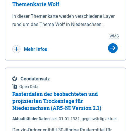
Themenkarte Wolf
mit Sperrvorrichtungen in Tidegewässern, die dem
Schutz eines Gebietes vor erhöhten Tiden, vor allem
In dieser Themenkarte werden verschiedene Layer
vor Sturmfluten, zu dienen bestimmt sind (§2 Abs.3
rund um das Thema Wolf in Niedersachsen
NDG). Ein Bauwerk der genannten Art erhält die
kombiniert dargestellt – darunter Nutztierrisse
WMS
Eigenschaft eines Sperrwerkes durch Widmung, die
sowie Status der bestehenden Wolfsterritorien im
die Deichbehörde durch Verordnung ausspricht.
laufenden Monitoringjahr.
Mehr Infos
Geodatensatz
Open Data
Rasterdaten der beobachteten und
projizierten Trockentage für
Niedersachsen (AR5-NI Version 2.1)
Aktualität der Daten
:
seit 01.01.1931, gegenwärtig aktuell
Der zip-Ordner enthält 30-jährige Rastermittel für