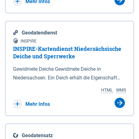
Bebauungsplänen keine neuen Flächen bzw.
Mehr Infos
Gebiete für Wohnnutzungen und besonders
lärmempfindliche Einrichtungen dargestellt oder
festgesetzt werden.
Geodatendienst
INSPIRE
INSPIRE-Kartendienst Niedersächsische
Deiche und Sperrwerke
Gewidmete Deiche Gewidmete Deiche in
Niedersachsen. Ein Deich erhält die Eigenschaft
eines Hauptdeiches, Hochwasserdeiches oder
HTML
WMS
Schutzdeiches durch Widmung, die die
Deichbehörde durch Verordnung ausspricht. Für
Mehr Infos
gewidmete Deiche gelten die Bestimmungen des
Niedersächsischen Deichgesetzes (NDG). Die
Widmung "2.Deichlinie" ist im Datenbestand nicht
Geodatensatz
enthalten. Sperrwerke Sperrwerke sind Bauwerke