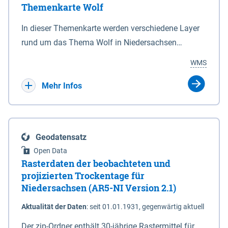
Themenkarte Wolf
mit Sperrvorrichtungen in Tidegewässern, die dem
Schutz eines Gebietes vor erhöhten Tiden, vor allem
In dieser Themenkarte werden verschiedene Layer
vor Sturmfluten, zu dienen bestimmt sind (§2 Abs.3
rund um das Thema Wolf in Niedersachsen
NDG). Ein Bauwerk der genannten Art erhält die
kombiniert dargestellt – darunter Nutztierrisse
WMS
Eigenschaft eines Sperrwerkes durch Widmung, die
sowie Status der bestehenden Wolfsterritorien im
die Deichbehörde durch Verordnung ausspricht.
laufenden Monitoringjahr.
Mehr Infos
Geodatensatz
Open Data
Rasterdaten der beobachteten und
projizierten Trockentage für
Niedersachsen (AR5-NI Version 2.1)
Aktualität der Daten
:
seit 01.01.1931, gegenwärtig aktuell
Der zip-Ordner enthält 30-jährige Rastermittel für