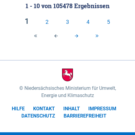
1 - 10
von
105478
Ergebnissen
Klassifizierung der Rasterdaten mit Klassenname
fünf Untereinheiten vertreten (nach MEYNEN &
und hexcolor-code gegeben.
SCHMITHÜSEN 1961, vgl.). Das „Wittenberger
1
2
3
4
5
Stromland“ mit dem „Wittenberger Elbtal“ und der
Geestinsel „Höhbeck“ im Südosten des
Untersuchungsgebietes umfasst die Gartower
Marsch und nimmt rund 10% des
Biosphärenreservates ein. Es wird von der Elbe und
ihren Zuflüssen Aland und Seege geprägt. Das
„Elbtal zwischen Lenzen und Boizenburg“ mit dem
„Dömitz-Boizenburger Talsandund Dünengebiet“,
Niedersächsisches Ministerium für Umwelt,
dem „Stromland zwischen Lenzen und Boizenburg“
Energie und Klimaschutz
und dem „Dünenplateau Carrenziener Forst“, nimmt
HILFE
KONTAKT
INHALT
IMPRESSUM
mit rund 56% den überwiegenden Teil der Fläche
DATENSCHUTZ
BARRIEREFREIHEIT
des Untersuchungsgebietes ein. Das „Lauenburger
Elbtal“ mit dem „Scharnebecker Talsand- und
Dünengebiet“, dem „Neetze-Sietland“ und der