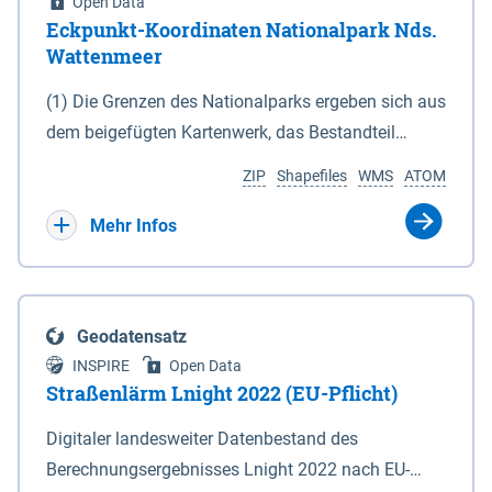
Open Data
Eckpunkt-Koordinaten Nationalpark Nds.
Wattenmeer
(1) Die Grenzen des Nationalparks ergeben sich aus
dem beigefügten Kartenwerk, das Bestandteil
dieses Gesetzes ist: 1. Digitale Topografische Karte
ZIP
Shapefiles
WMS
ATOM
(DTK) im Maßstab 1 : 100 000 (Anlage 2), 2.
verkleinerte Amtliche Karte 1 : 5 000 (AK5) im
Mehr Infos
Maßstab 1 : 10 000 (Anlage 3). Die geografischen
Koordinaten der Anlagen 2 und 3 sind im
geodätischen Referenzsystem WGS 84 sowie als
Geodatensatz
projizierte Koordinaten im Europäischen
INSPIRE
Open Data
Terrestrischen Referenzsystem 1989 (ETRS 89) mit
Straßenlärm Lnight 2022 (EU-Pflicht)
der Universalen Transversalen Mercator-Abbildung
Digitaler landesweiter Datenbestand des
bezogen auf die Zone 32 N (UTM 32N) dargestellt
Berechnungsergebnisses Lnight 2022 nach EU-
(Anlage 4); Gleiches gilt für die geografischen