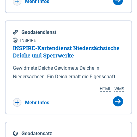
Bebauungsplänen keine neuen Flächen bzw.
Mehr Infos
Gebiete für Wohnnutzungen und besonders
lärmempfindliche Einrichtungen dargestellt oder
festgesetzt werden.
Geodatendienst
INSPIRE
INSPIRE-Kartendienst Niedersächsische
Deiche und Sperrwerke
Gewidmete Deiche Gewidmete Deiche in
Niedersachsen. Ein Deich erhält die Eigenschaft
eines Hauptdeiches, Hochwasserdeiches oder
HTML
WMS
Schutzdeiches durch Widmung, die die
Deichbehörde durch Verordnung ausspricht. Für
Mehr Infos
gewidmete Deiche gelten die Bestimmungen des
Niedersächsischen Deichgesetzes (NDG). Die
Widmung "2.Deichlinie" ist im Datenbestand nicht
Geodatensatz
enthalten. Sperrwerke Sperrwerke sind Bauwerke