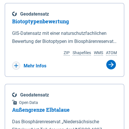
eine neue Grundlage für freiwillige
Göttingen sind nicht Bestandteil dieses
Grenzen des Nationalparks sind in den Anlagen 2
Ausgleichszahlungen an von Rastspitzen
Datensatzes dies gilt ebenso für die im Bundesland
und 3 durch Punktlinien dargestellt. 2Auf den in den
Geodatensatz
betroffene Bewirtschafter geschaffen. Die Richtlinie
Bremen liegenden Berechnungsergebnisse.
Anlagen 2 und 3 durch eine unterbrochene
Biotoptypenbewertung
ist am 03.04.2019 veröffentlicht worden.
Punktlinie gekennzeichneten Grenzabschnitten ist
Bewirtschafter haben die Möglichkeit, die durch
GIS-Datensatz mit einer naturschutzfachlichen
die mittlere Hochwasserlinie maßgeblich. 3Auf den
rastende und überwinternde nordische Gastvögel
Bewertung der Biotoptypen im Biosphärenreservat
in den Anlagen 2 und 3 durch eine rote Punktlinie
infolge Äsung auf Ackerflächen hervorgerufene
Niedersächsische Elbtalaue.
gekennzeichneten Abschnitten ist die seeseitige
ZIP
Shapefiles
WMS
ATOM
Großschadensereignisse (Rastspitzen) und die
Grenze des Deiches (§ 4 Abs. 3 des
damit einhergehenden hohen Ertragsverluste
Mehr Infos
Niedersächsischen Deichgesetzes) maßgeblich.
anteilig ausgleichen zu lassen. Dadurch soll die
4Für den Verlauf der in den Anlagen 2 und 3 durch
Akzeptanz von weit überdurchschnittlich großen
eine schwarze nicht unterbrochene Punktlinie
Aufkommen nordischer Gastvögel in den
gekennzeichneten Grenzen ist die Karte
Geodatensatz
betroffenen Gebieten verbessert und der Schutz für
maßgeblich. 5Soweit gemäß Satz 3 die seeseitige
Open Data
diese Vogelarten in Niedersachsen gestärkt werden.
Grenze des Deiches die Grenze des Nationalparks
Außengrenze Elbtalaue
Bei den Billigkeitsleistungen handelt es sich um
bildet, verändert sich diese Grenze mit den
eine freiwillige Zahlung des Landes Niedersachsen,
Das Biosphärenreservat „Niedersächsische
zugelassenen Veränderungen des vorhandenen