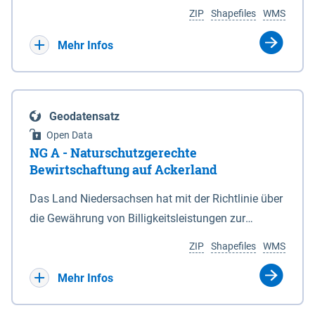
Umgebungslärmrichtlinie (2002/49/EG, 34.
Koordinaten in den Anlagen 1 und 6. 3Die vom
ZIP
Shapefiles
WMS
BImSchV). Die Berechnung des Pegels Lnight
Nationalparkgebiet umschlossenen Flächen, die
erfolgte nach der Berechnungsmethode für den
keiner der in § 5 Abs. 1 genannten Zonen
Mehr Infos
Umgebungslärm von bodennahen Quellen (BUB),
zugeordnet sind, sind nicht Bestandteil des
die das europaweit einheitliche
Nationalparks. (2) Für die Abgrenzung des
Berechnungsverfahren CNOSSOS-EU in nationales
Nationalparks ist seewärts und in den
Geodatensatz
Recht umsetzt. Ermittelt werden diese Pegel
Mündungstrichtern von Ems, Weser und Elbe sowie
Open Data
rechnerisch in einer Höhe von 4m über Grund und in
in der Jade die Verbindungslinie zwischen den in
NG A - Naturschutzgerechte
einem Raster von 10 x 10 m. Als akustische Quelle
der Anlage 2 eingetragenen, durch geografische
Bewirtschaftung auf Ackerland
dient das relevante Hauptstraßennetz mit
Koordinaten bestimmten Punkten maßgeblich,
Das Land Niedersachsen hat mit der Richtlinie über
nächtlichem Verkehr, welches ebenfalls unter dem
soweit nicht in den Mündungstrichtern von Elbe
die Gewährung von Billigkeitsleistungen zur
Namen „Straßen_2022“ auf diesem Kartenserver
und Weser zwischen zwei Koordinatenpunkten die
Minderung von durch Rastspitzen nordischer
vorliegt. Die Darstellung erfolgt in 5 dB Klassen
niedersächsische Landesgrenze oder ein Leitwerk
ZIP
Shapefiles
WMS
Gastvögel verursachter Ertragseinbußen auf
gemäß Legende. Die Berechnungsergebnisse der
verläuft; in diesem Fall wird die Grenze durch die
landwirtschaftlich genutzten Ackerflächen
Mehr Infos
Ballungsräume Hannover, Hildesheim,
Landesgrenze oder den stromabgewandten Fuß
(Billigkeitsrichtlinie noGa-Acker) vom 09.01.2019
Braunschweig, Osnabrück, Oldenburg und
des Leitwerks gebildet. (3) Die landwärtigen