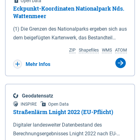
Open Data
Eckpunkt-Koordinaten Nationalpark Nds.
Wattenmeer
(1) Die Grenzen des Nationalparks ergeben sich aus
dem beigefügten Kartenwerk, das Bestandteil
dieses Gesetzes ist: 1. Digitale Topografische Karte
ZIP
Shapefiles
WMS
ATOM
(DTK) im Maßstab 1 : 100 000 (Anlage 2), 2.
verkleinerte Amtliche Karte 1 : 5 000 (AK5) im
Mehr Infos
Maßstab 1 : 10 000 (Anlage 3). Die geografischen
Koordinaten der Anlagen 2 und 3 sind im
geodätischen Referenzsystem WGS 84 sowie als
Geodatensatz
projizierte Koordinaten im Europäischen
INSPIRE
Open Data
Terrestrischen Referenzsystem 1989 (ETRS 89) mit
Straßenlärm Lnight 2022 (EU-Pflicht)
der Universalen Transversalen Mercator-Abbildung
Digitaler landesweiter Datenbestand des
bezogen auf die Zone 32 N (UTM 32N) dargestellt
Berechnungsergebnisses Lnight 2022 nach EU-
(Anlage 4); Gleiches gilt für die geografischen