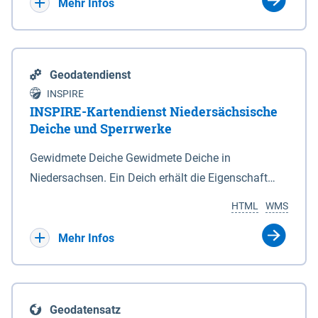
Bebauungsplänen keine neuen Flächen bzw.
Mehr Infos
Gebiete für Wohnnutzungen und besonders
lärmempfindliche Einrichtungen dargestellt oder
festgesetzt werden.
Geodatendienst
INSPIRE
INSPIRE-Kartendienst Niedersächsische
Deiche und Sperrwerke
Gewidmete Deiche Gewidmete Deiche in
Niedersachsen. Ein Deich erhält die Eigenschaft
eines Hauptdeiches, Hochwasserdeiches oder
HTML
WMS
Schutzdeiches durch Widmung, die die
Deichbehörde durch Verordnung ausspricht. Für
Mehr Infos
gewidmete Deiche gelten die Bestimmungen des
Niedersächsischen Deichgesetzes (NDG). Die
Widmung "2.Deichlinie" ist im Datenbestand nicht
Geodatensatz
enthalten. Sperrwerke Sperrwerke sind Bauwerke