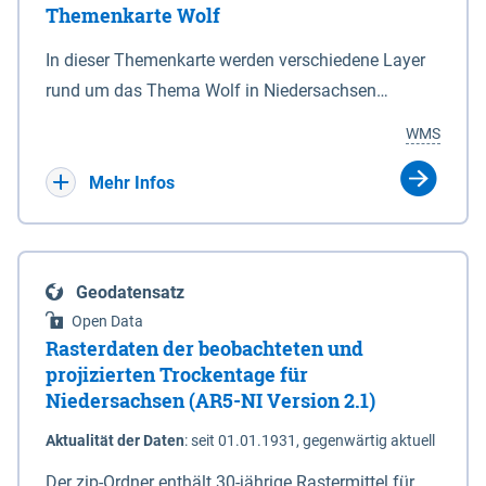
Themenkarte Wolf
mit Sperrvorrichtungen in Tidegewässern, die dem
Schutz eines Gebietes vor erhöhten Tiden, vor allem
In dieser Themenkarte werden verschiedene Layer
vor Sturmfluten, zu dienen bestimmt sind (§2 Abs.3
rund um das Thema Wolf in Niedersachsen
NDG). Ein Bauwerk der genannten Art erhält die
kombiniert dargestellt – darunter Nutztierrisse
WMS
Eigenschaft eines Sperrwerkes durch Widmung, die
sowie Status der bestehenden Wolfsterritorien im
die Deichbehörde durch Verordnung ausspricht.
laufenden Monitoringjahr.
Mehr Infos
Geodatensatz
Open Data
Rasterdaten der beobachteten und
projizierten Trockentage für
Niedersachsen (AR5-NI Version 2.1)
Aktualität der Daten
:
seit 01.01.1931, gegenwärtig aktuell
Der zip-Ordner enthält 30-jährige Rastermittel für