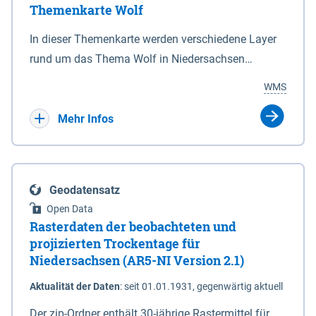
Themenkarte Wolf
mit Sperrvorrichtungen in Tidegewässern, die dem
Schutz eines Gebietes vor erhöhten Tiden, vor allem
In dieser Themenkarte werden verschiedene Layer
vor Sturmfluten, zu dienen bestimmt sind (§2 Abs.3
rund um das Thema Wolf in Niedersachsen
NDG). Ein Bauwerk der genannten Art erhält die
kombiniert dargestellt – darunter Nutztierrisse
WMS
Eigenschaft eines Sperrwerkes durch Widmung, die
sowie Status der bestehenden Wolfsterritorien im
die Deichbehörde durch Verordnung ausspricht.
laufenden Monitoringjahr.
Mehr Infos
Geodatensatz
Open Data
Rasterdaten der beobachteten und
projizierten Trockentage für
Niedersachsen (AR5-NI Version 2.1)
Aktualität der Daten
:
seit 01.01.1931, gegenwärtig aktuell
Der zip-Ordner enthält 30-jährige Rastermittel für