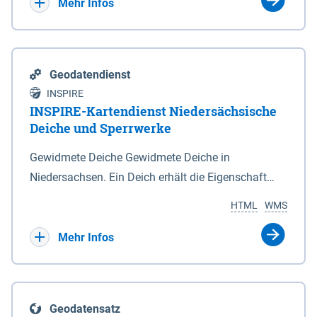
Bebauungsplänen keine neuen Flächen bzw.
Mehr Infos
Gebiete für Wohnnutzungen und besonders
lärmempfindliche Einrichtungen dargestellt oder
festgesetzt werden.
Geodatendienst
INSPIRE
INSPIRE-Kartendienst Niedersächsische
Deiche und Sperrwerke
Gewidmete Deiche Gewidmete Deiche in
Niedersachsen. Ein Deich erhält die Eigenschaft
eines Hauptdeiches, Hochwasserdeiches oder
HTML
WMS
Schutzdeiches durch Widmung, die die
Deichbehörde durch Verordnung ausspricht. Für
Mehr Infos
gewidmete Deiche gelten die Bestimmungen des
Niedersächsischen Deichgesetzes (NDG). Die
Widmung "2.Deichlinie" ist im Datenbestand nicht
Geodatensatz
enthalten. Sperrwerke Sperrwerke sind Bauwerke