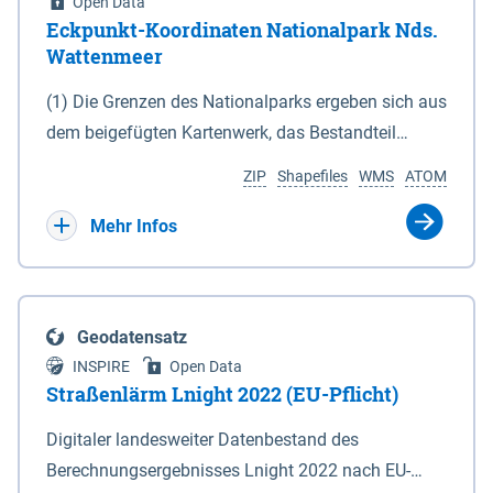
Open Data
Eckpunkt-Koordinaten Nationalpark Nds.
Wattenmeer
(1) Die Grenzen des Nationalparks ergeben sich aus
dem beigefügten Kartenwerk, das Bestandteil
dieses Gesetzes ist: 1. Digitale Topografische Karte
ZIP
Shapefiles
WMS
ATOM
(DTK) im Maßstab 1 : 100 000 (Anlage 2), 2.
verkleinerte Amtliche Karte 1 : 5 000 (AK5) im
Mehr Infos
Maßstab 1 : 10 000 (Anlage 3). Die geografischen
Koordinaten der Anlagen 2 und 3 sind im
geodätischen Referenzsystem WGS 84 sowie als
Geodatensatz
projizierte Koordinaten im Europäischen
INSPIRE
Open Data
Terrestrischen Referenzsystem 1989 (ETRS 89) mit
Straßenlärm Lnight 2022 (EU-Pflicht)
der Universalen Transversalen Mercator-Abbildung
Digitaler landesweiter Datenbestand des
bezogen auf die Zone 32 N (UTM 32N) dargestellt
Berechnungsergebnisses Lnight 2022 nach EU-
(Anlage 4); Gleiches gilt für die geografischen