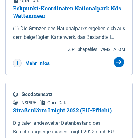
Open Data
Eckpunkt-Koordinaten Nationalpark Nds.
Wattenmeer
(1) Die Grenzen des Nationalparks ergeben sich aus
dem beigefügten Kartenwerk, das Bestandteil
dieses Gesetzes ist: 1. Digitale Topografische Karte
ZIP
Shapefiles
WMS
ATOM
(DTK) im Maßstab 1 : 100 000 (Anlage 2), 2.
verkleinerte Amtliche Karte 1 : 5 000 (AK5) im
Mehr Infos
Maßstab 1 : 10 000 (Anlage 3). Die geografischen
Koordinaten der Anlagen 2 und 3 sind im
geodätischen Referenzsystem WGS 84 sowie als
Geodatensatz
projizierte Koordinaten im Europäischen
INSPIRE
Open Data
Terrestrischen Referenzsystem 1989 (ETRS 89) mit
Straßenlärm Lnight 2022 (EU-Pflicht)
der Universalen Transversalen Mercator-Abbildung
Digitaler landesweiter Datenbestand des
bezogen auf die Zone 32 N (UTM 32N) dargestellt
Berechnungsergebnisses Lnight 2022 nach EU-
(Anlage 4); Gleiches gilt für die geografischen