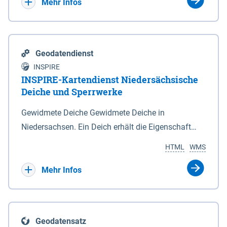
Bebauungsplänen keine neuen Flächen bzw.
Mehr Infos
Gebiete für Wohnnutzungen und besonders
lärmempfindliche Einrichtungen dargestellt oder
festgesetzt werden.
Geodatendienst
INSPIRE
INSPIRE-Kartendienst Niedersächsische
Deiche und Sperrwerke
Gewidmete Deiche Gewidmete Deiche in
Niedersachsen. Ein Deich erhält die Eigenschaft
eines Hauptdeiches, Hochwasserdeiches oder
HTML
WMS
Schutzdeiches durch Widmung, die die
Deichbehörde durch Verordnung ausspricht. Für
Mehr Infos
gewidmete Deiche gelten die Bestimmungen des
Niedersächsischen Deichgesetzes (NDG). Die
Widmung "2.Deichlinie" ist im Datenbestand nicht
Geodatensatz
enthalten. Sperrwerke Sperrwerke sind Bauwerke