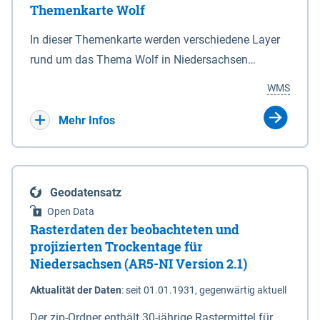
Themenkarte Wolf
mit Sperrvorrichtungen in Tidegewässern, die dem
Schutz eines Gebietes vor erhöhten Tiden, vor allem
In dieser Themenkarte werden verschiedene Layer
vor Sturmfluten, zu dienen bestimmt sind (§2 Abs.3
rund um das Thema Wolf in Niedersachsen
NDG). Ein Bauwerk der genannten Art erhält die
kombiniert dargestellt – darunter Nutztierrisse
WMS
Eigenschaft eines Sperrwerkes durch Widmung, die
sowie Status der bestehenden Wolfsterritorien im
die Deichbehörde durch Verordnung ausspricht.
laufenden Monitoringjahr.
Mehr Infos
Geodatensatz
Open Data
Rasterdaten der beobachteten und
projizierten Trockentage für
Niedersachsen (AR5-NI Version 2.1)
Aktualität der Daten
:
seit 01.01.1931, gegenwärtig aktuell
Der zip-Ordner enthält 30-jährige Rastermittel für