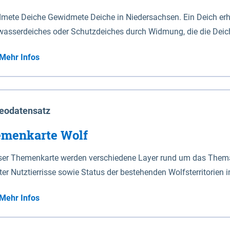
mete Deiche Gewidmete Deiche in Niedersachsen. Ein Deich erhä
asserdeiches oder Schutzdeiches durch Widmung, die die Deic
mete Deiche gelten die Bestimmungen des Niedersächsischen De
Mehr Infos
t enthalten. Sperrwerke Sperrwerke sind Bauwerke mit Sperrvorrichtungen in Tidegewässern, die dem
z eines Gebietes vor erhöhten Tiden, vor allem vor Sturmfluten
enannten Art erhält die Eigenschaft eines Sperrwerkes durch W
richt.
eodatensatz
menkarte Wolf
eser Themenkarte werden verschiedene Layer rund um das Thema 
ter Nutztierrisse sowie Status der bestehenden Wolfsterritorien 
Mehr Infos