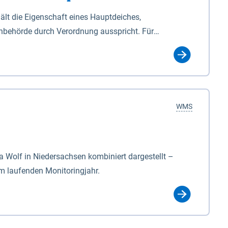
lt die Eigenschaft eines Hauptdeiches,
hbehörde durch Verordnung ausspricht. Für
ichgesetzes (NDG). Die Widmung "2.Deichlinie" ist
, zu dienen bestimmt sind (§2 Abs.3 NDG). Ein Bauwerk
idmung, die die Deichbehörde durch Verordnung
WMS
Wolf in Niedersachsen kombiniert dargestellt –
im laufenden Monitoringjahr.