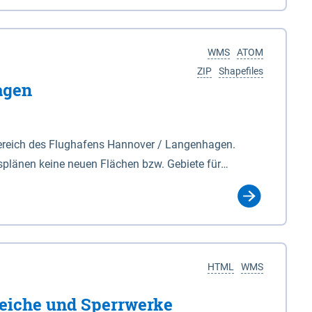
nackenburg im Osten und Hohnstorf (Elbe) im Westen
s Biosphärenreservat umfasst Teile der Landkreise
WMS
ATOM
ZIP
Shapefiles
agen
ereich des Flughafens Hannover / Langenhagen.
plänen keine neuen Flächen bzw. Gebiete für
tellt oder festgesetzt werden.
HTML
WMS
eiche und Sperrwerke