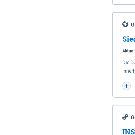
Lande
(Stro
Lücho
G
Sie
Aktual
Die D
Inner
Wohnn
G
INS