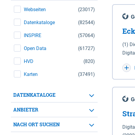
Webseiten
(23017)
G
Datenkataloge
(82544)
Eck
INSPIRE
(57064)
(1) D
Open Data
(61727)
Digit
HVD
(820)
Maßstab 1 : 10 000 (A
WGS 8
Karten
(37491)
Unive
für d
DATENKATALOGE
der in 
G
Natio
ANBIETER
Str
zwisc
nicht
NACH ORT SUCHEN
Digit
Lande