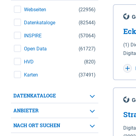
Webseiten
(22956)
G
Datenkataloge
(82544)
Eck
INSPIRE
(57064)
(1) D
Open Data
(61727)
Digit
HVD
(820)
Maßstab 1 : 10 000 (A
WGS 8
Karten
(37491)
Unive
für d
DATENKATALOGE
der in 
G
Natio
ANBIETER
Str
zwisc
nicht
NACH ORT SUCHEN
Digit
Lande