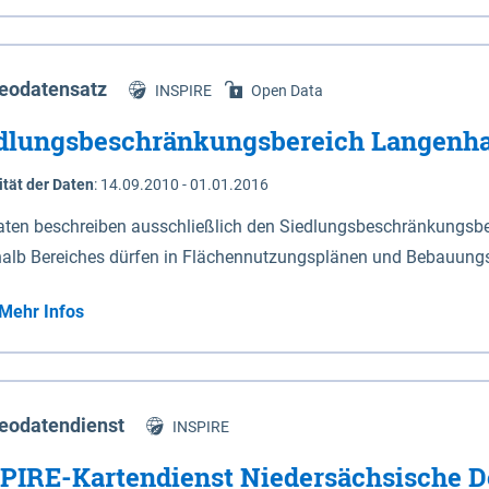
s Niedersachsen (vgl. Abb. 4-1) entlang der Elbe zwischen Sch
mkilometer 472,5 bei Schnackenburg bis 569 bei Lauenburg). Da
w-Dannenberg und Lüneburg.
eodatensatz
INSPIRE
Open Data
dlungsbeschränkungsbereich Langenh
ität der Daten
:
14.09.2010 - 01.01.2016
aten beschreiben ausschließlich den Siedlungsbeschränkungsb
halb Bereiches dürfen in Flächennutzungsplänen und Bebauungs
utzungen und besonders lärmempfindliche Einrichtungen darges
Mehr Infos
eodatendienst
INSPIRE
PIRE-Kartendienst Niedersächsische D