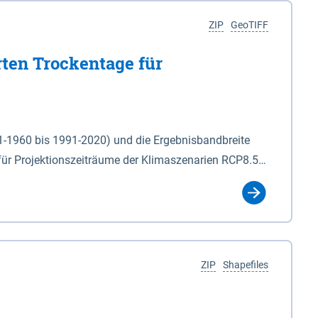
ZIP
GeoTIFF
rten Trockentage für
31-1960 bis 1991-2020) und die Ergebnisbandbreite
für Projektionszeiträume der Klimaszenarien RCP8.5
für die Zeiteinheiten: - yr: Kalenderjahr
r (Mai - Okt.) - hwi: Hydrologisches Winterhalbjahr
Klassifizierung der Rasterdaten mit Klassenname und
ZIP
Shapefiles