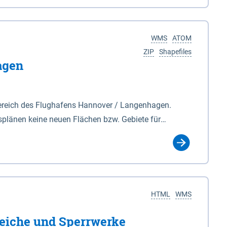
nackenburg im Osten und Hohnstorf (Elbe) im Westen
s Biosphärenreservat umfasst Teile der Landkreise
WMS
ATOM
ZIP
Shapefiles
agen
ereich des Flughafens Hannover / Langenhagen.
plänen keine neuen Flächen bzw. Gebiete für
tellt oder festgesetzt werden.
HTML
WMS
eiche und Sperrwerke