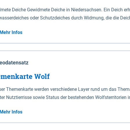
mete Deiche Gewidmete Deiche in Niedersachsen. Ein Deich erhä
asserdeiches oder Schutzdeiches durch Widmung, die die Deic
mete Deiche gelten die Bestimmungen des Niedersächsischen De
Mehr Infos
t enthalten. Sperrwerke Sperrwerke sind Bauwerke mit Sperrvorrichtungen in Tidegewässern, die dem
z eines Gebietes vor erhöhten Tiden, vor allem vor Sturmfluten
enannten Art erhält die Eigenschaft eines Sperrwerkes durch W
richt.
eodatensatz
menkarte Wolf
eser Themenkarte werden verschiedene Layer rund um das Thema 
ter Nutztierrisse sowie Status der bestehenden Wolfsterritorien 
Mehr Infos