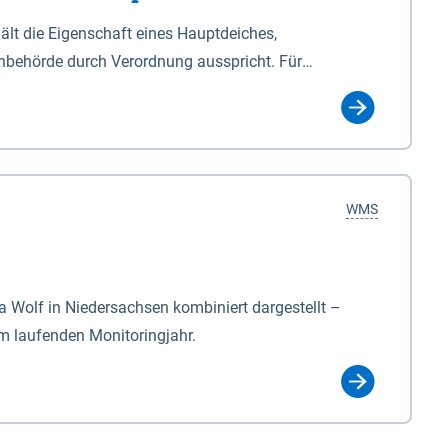
lt die Eigenschaft eines Hauptdeiches,
hbehörde durch Verordnung ausspricht. Für
ichgesetzes (NDG). Die Widmung "2.Deichlinie" ist
, zu dienen bestimmt sind (§2 Abs.3 NDG). Ein Bauwerk
idmung, die die Deichbehörde durch Verordnung
WMS
Wolf in Niedersachsen kombiniert dargestellt –
im laufenden Monitoringjahr.