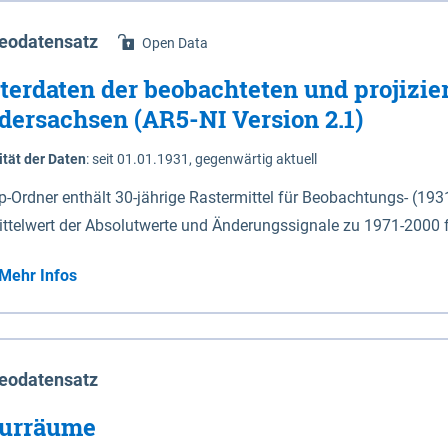
eodatensatz
Open Data
terdaten der beobachteten und projizie
dersachsen (AR5-NI Version 2.1)
ität der Daten
:
seit 01.01.1931, gegenwärtig aktuell
ip-Ordner enthält 30-jährige Rastermittel für Beobachtungs- (19
ittelwert der Absolutwerte und Änderungssignale zu 1971-2000 
P2.6 (2031-2060 und 2071-2100) im Koordinatensystem epsg:4647 (UTM32) 
Mehr Infos
su: Sommer (Jun. - Aug.) - au: Herbst (Sep. - Nov.) - wi: Winter (Dez. - Feb.) - hyr:
logisches Jahr (Nov. - Okt.) - hsu: Hydrologisches Sommerhalbjah
r. - Sep.) - vd: Vegetationsruhe (Okt. - Mär.) Neben den Rasterdaten ist eine
mation zu den Dateinamen und für eine Darstellung im GIS eine 
eodatensatz
lor-code gegeben.
urräume