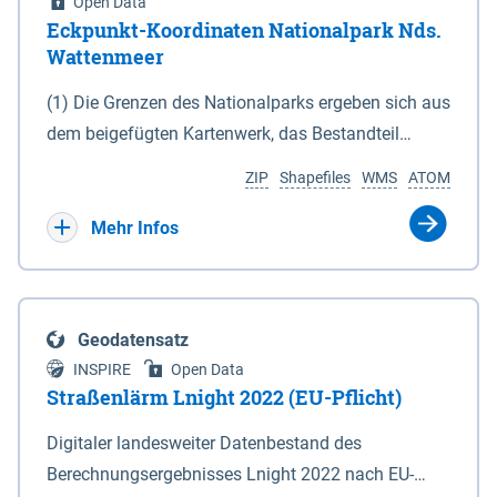
Open Data
Eckpunkt-Koordinaten Nationalpark Nds.
Wattenmeer
(1) Die Grenzen des Nationalparks ergeben sich aus
dem beigefügten Kartenwerk, das Bestandteil
dieses Gesetzes ist: 1. Digitale Topografische Karte
ZIP
Shapefiles
WMS
ATOM
(DTK) im Maßstab 1 : 100 000 (Anlage 2), 2.
verkleinerte Amtliche Karte 1 : 5 000 (AK5) im
Mehr Infos
Maßstab 1 : 10 000 (Anlage 3). Die geografischen
Koordinaten der Anlagen 2 und 3 sind im
geodätischen Referenzsystem WGS 84 sowie als
Geodatensatz
projizierte Koordinaten im Europäischen
INSPIRE
Open Data
Terrestrischen Referenzsystem 1989 (ETRS 89) mit
Straßenlärm Lnight 2022 (EU-Pflicht)
der Universalen Transversalen Mercator-Abbildung
Digitaler landesweiter Datenbestand des
bezogen auf die Zone 32 N (UTM 32N) dargestellt
Berechnungsergebnisses Lnight 2022 nach EU-
(Anlage 4); Gleiches gilt für die geografischen