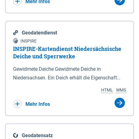
Bebauungsplänen keine neuen Flächen bzw.
Mehr Infos
Gebiete für Wohnnutzungen und besonders
lärmempfindliche Einrichtungen dargestellt oder
festgesetzt werden.
Geodatendienst
INSPIRE
INSPIRE-Kartendienst Niedersächsische
Deiche und Sperrwerke
Gewidmete Deiche Gewidmete Deiche in
Niedersachsen. Ein Deich erhält die Eigenschaft
eines Hauptdeiches, Hochwasserdeiches oder
HTML
WMS
Schutzdeiches durch Widmung, die die
Deichbehörde durch Verordnung ausspricht. Für
Mehr Infos
gewidmete Deiche gelten die Bestimmungen des
Niedersächsischen Deichgesetzes (NDG). Die
Widmung "2.Deichlinie" ist im Datenbestand nicht
Geodatensatz
enthalten. Sperrwerke Sperrwerke sind Bauwerke