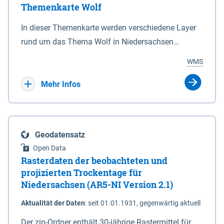
Themenkarte Wolf
mit Sperrvorrichtungen in Tidegewässern, die dem
Schutz eines Gebietes vor erhöhten Tiden, vor allem
In dieser Themenkarte werden verschiedene Layer
vor Sturmfluten, zu dienen bestimmt sind (§2 Abs.3
rund um das Thema Wolf in Niedersachsen
NDG). Ein Bauwerk der genannten Art erhält die
kombiniert dargestellt – darunter Nutztierrisse
WMS
Eigenschaft eines Sperrwerkes durch Widmung, die
sowie Status der bestehenden Wolfsterritorien im
die Deichbehörde durch Verordnung ausspricht.
laufenden Monitoringjahr.
Mehr Infos
Geodatensatz
Open Data
Rasterdaten der beobachteten und
projizierten Trockentage für
Niedersachsen (AR5-NI Version 2.1)
Aktualität der Daten
:
seit 01.01.1931, gegenwärtig aktuell
Der zip-Ordner enthält 30-jährige Rastermittel für