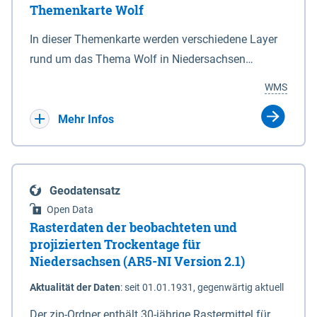
Themenkarte Wolf
mit Sperrvorrichtungen in Tidegewässern, die dem
Schutz eines Gebietes vor erhöhten Tiden, vor allem
In dieser Themenkarte werden verschiedene Layer
vor Sturmfluten, zu dienen bestimmt sind (§2 Abs.3
rund um das Thema Wolf in Niedersachsen
NDG). Ein Bauwerk der genannten Art erhält die
kombiniert dargestellt – darunter Nutztierrisse
WMS
Eigenschaft eines Sperrwerkes durch Widmung, die
sowie Status der bestehenden Wolfsterritorien im
die Deichbehörde durch Verordnung ausspricht.
laufenden Monitoringjahr.
Mehr Infos
Geodatensatz
Open Data
Rasterdaten der beobachteten und
projizierten Trockentage für
Niedersachsen (AR5-NI Version 2.1)
Aktualität der Daten
:
seit 01.01.1931, gegenwärtig aktuell
Der zip-Ordner enthält 30-jährige Rastermittel für