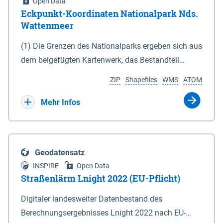
Open Data
Eckpunkt-Koordinaten Nationalpark Nds.
Wattenmeer
(1) Die Grenzen des Nationalparks ergeben sich aus
dem beigefügten Kartenwerk, das Bestandteil
dieses Gesetzes ist: 1. Digitale Topografische Karte
ZIP
Shapefiles
WMS
ATOM
(DTK) im Maßstab 1 : 100 000 (Anlage 2), 2.
verkleinerte Amtliche Karte 1 : 5 000 (AK5) im
Mehr Infos
Maßstab 1 : 10 000 (Anlage 3). Die geografischen
Koordinaten der Anlagen 2 und 3 sind im
geodätischen Referenzsystem WGS 84 sowie als
Geodatensatz
projizierte Koordinaten im Europäischen
INSPIRE
Open Data
Terrestrischen Referenzsystem 1989 (ETRS 89) mit
Straßenlärm Lnight 2022 (EU-Pflicht)
der Universalen Transversalen Mercator-Abbildung
Digitaler landesweiter Datenbestand des
bezogen auf die Zone 32 N (UTM 32N) dargestellt
Berechnungsergebnisses Lnight 2022 nach EU-
(Anlage 4); Gleiches gilt für die geografischen