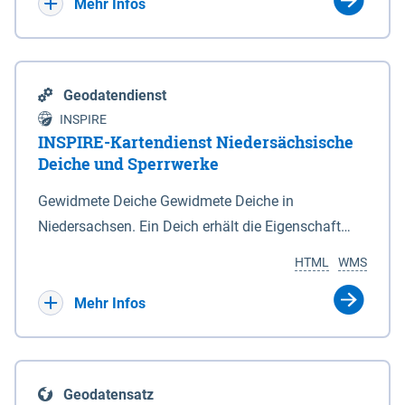
Bebauungsplänen keine neuen Flächen bzw.
Mehr Infos
Gebiete für Wohnnutzungen und besonders
lärmempfindliche Einrichtungen dargestellt oder
festgesetzt werden.
Geodatendienst
INSPIRE
INSPIRE-Kartendienst Niedersächsische
Deiche und Sperrwerke
Gewidmete Deiche Gewidmete Deiche in
Niedersachsen. Ein Deich erhält die Eigenschaft
eines Hauptdeiches, Hochwasserdeiches oder
HTML
WMS
Schutzdeiches durch Widmung, die die
Deichbehörde durch Verordnung ausspricht. Für
Mehr Infos
gewidmete Deiche gelten die Bestimmungen des
Niedersächsischen Deichgesetzes (NDG). Die
Widmung "2.Deichlinie" ist im Datenbestand nicht
Geodatensatz
enthalten. Sperrwerke Sperrwerke sind Bauwerke