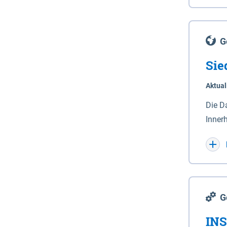
Lande
(Stro
Lücho
G
Sie
Aktual
Die D
Inner
Wohnn
G
INS