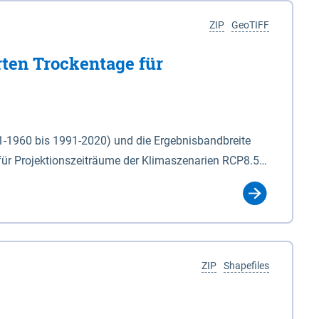
ZIP
GeoTIFF
rten Trockentage für
31-1960 bis 1991-2020) und die Ergebnisbandbreite
für Projektionszeiträume der Klimaszenarien RCP8.5
für die Zeiteinheiten: - yr: Kalenderjahr
r (Mai - Okt.) - hwi: Hydrologisches Winterhalbjahr
Klassifizierung der Rasterdaten mit Klassenname und
ZIP
Shapefiles