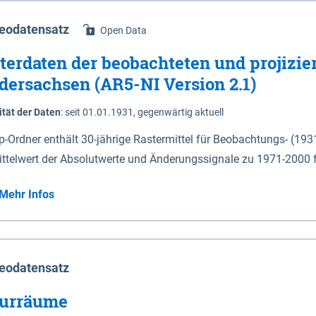
eodatensatz
Open Data
terdaten der beobachteten und projizie
dersachsen (AR5-NI Version 2.1)
ität der Daten
:
seit 01.01.1931, gegenwärtig aktuell
ip-Ordner enthält 30-jährige Rastermittel für Beobachtungs- (19
ittelwert der Absolutwerte und Änderungssignale zu 1971-2000 
P2.6 (2031-2060 und 2071-2100) im Koordinatensystem epsg:4647 (UTM32) 
Mehr Infos
su: Sommer (Jun. - Aug.) - au: Herbst (Sep. - Nov.) - wi: Winter (Dez. - Feb.) - hyr:
logisches Jahr (Nov. - Okt.) - hsu: Hydrologisches Sommerhalbjah
r. - Sep.) - vd: Vegetationsruhe (Okt. - Mär.) Neben den Rasterdaten ist eine
mation zu den Dateinamen und für eine Darstellung im GIS eine 
eodatensatz
lor-code gegeben.
urräume