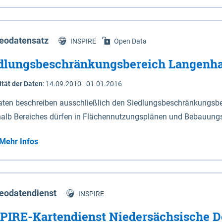
s Niedersachsen (vgl. Abb. 4-1) entlang der Elbe zwischen Sch
mkilometer 472,5 bei Schnackenburg bis 569 bei Lauenburg). Da
w-Dannenberg und Lüneburg.
eodatensatz
INSPIRE
Open Data
dlungsbeschränkungsbereich Langenh
ität der Daten
:
14.09.2010 - 01.01.2016
aten beschreiben ausschließlich den Siedlungsbeschränkungsb
halb Bereiches dürfen in Flächennutzungsplänen und Bebauungs
utzungen und besonders lärmempfindliche Einrichtungen darges
Mehr Infos
eodatendienst
INSPIRE
PIRE-Kartendienst Niedersächsische D