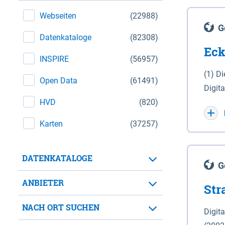
Webseiten
(22988)
G
Datenkataloge
(82308)
Eck
INSPIRE
(56957)
(1) D
Open Data
(61491)
Digit
HVD
(820)
Maßstab 1 : 10 000 (A
WGS 8
Karten
(37257)
Unive
für d
DATENKATALOGE
der in 
G
Natio
ANBIETER
Str
zwisc
nicht
NACH ORT SUCHEN
Digit
Lande