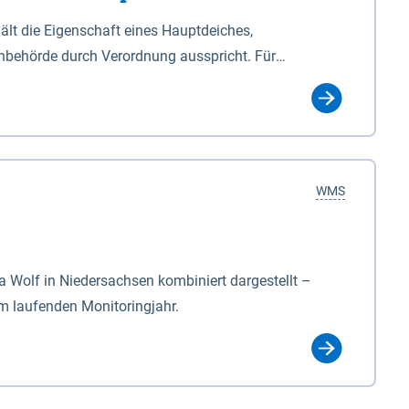
lt die Eigenschaft eines Hauptdeiches,
hbehörde durch Verordnung ausspricht. Für
ichgesetzes (NDG). Die Widmung "2.Deichlinie" ist
, zu dienen bestimmt sind (§2 Abs.3 NDG). Ein Bauwerk
idmung, die die Deichbehörde durch Verordnung
WMS
Wolf in Niedersachsen kombiniert dargestellt –
im laufenden Monitoringjahr.