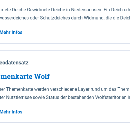
mete Deiche Gewidmete Deiche in Niedersachsen. Ein Deich erhä
asserdeiches oder Schutzdeiches durch Widmung, die die Deic
mete Deiche gelten die Bestimmungen des Niedersächsischen De
Mehr Infos
t enthalten. Sperrwerke Sperrwerke sind Bauwerke mit Sperrvorrichtungen in Tidegewässern, die dem
z eines Gebietes vor erhöhten Tiden, vor allem vor Sturmfluten
enannten Art erhält die Eigenschaft eines Sperrwerkes durch W
richt.
eodatensatz
menkarte Wolf
eser Themenkarte werden verschiedene Layer rund um das Thema 
ter Nutztierrisse sowie Status der bestehenden Wolfsterritorien 
Mehr Infos