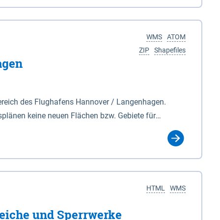
nackenburg im Osten und Hohnstorf (Elbe) im Westen
s Biosphärenreservat umfasst Teile der Landkreise
WMS
ATOM
ZIP
Shapefiles
agen
ereich des Flughafens Hannover / Langenhagen.
plänen keine neuen Flächen bzw. Gebiete für
tellt oder festgesetzt werden.
HTML
WMS
eiche und Sperrwerke