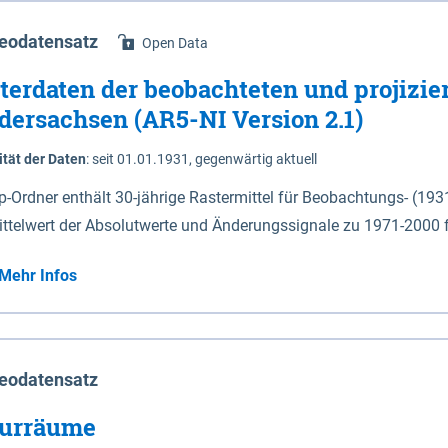
eodatensatz
Open Data
terdaten der beobachteten und projizie
dersachsen (AR5-NI Version 2.1)
ität der Daten
:
seit 01.01.1931, gegenwärtig aktuell
ip-Ordner enthält 30-jährige Rastermittel für Beobachtungs- (19
ittelwert der Absolutwerte und Änderungssignale zu 1971-2000 
P2.6 (2031-2060 und 2071-2100) im Koordinatensystem epsg:4647 (UTM32) 
Mehr Infos
su: Sommer (Jun. - Aug.) - au: Herbst (Sep. - Nov.) - wi: Winter (Dez. - Feb.) - hyr:
logisches Jahr (Nov. - Okt.) - hsu: Hydrologisches Sommerhalbjah
r. - Sep.) - vd: Vegetationsruhe (Okt. - Mär.) Neben den Rasterdaten ist eine
mation zu den Dateinamen und für eine Darstellung im GIS eine 
eodatensatz
lor-code gegeben.
urräume