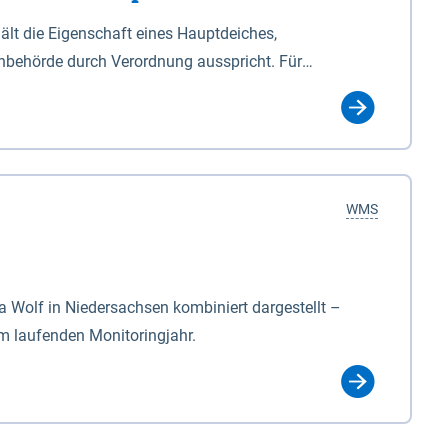
lt die Eigenschaft eines Hauptdeiches,
hbehörde durch Verordnung ausspricht. Für
ichgesetzes (NDG). Die Widmung "2.Deichlinie" ist
, zu dienen bestimmt sind (§2 Abs.3 NDG). Ein Bauwerk
idmung, die die Deichbehörde durch Verordnung
WMS
Wolf in Niedersachsen kombiniert dargestellt –
im laufenden Monitoringjahr.