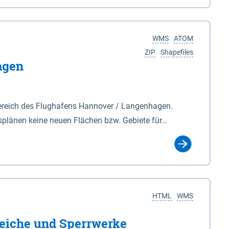
nackenburg im Osten und Hohnstorf (Elbe) im Westen
s Biosphärenreservat umfasst Teile der Landkreise
WMS
ATOM
ZIP
Shapefiles
agen
ereich des Flughafens Hannover / Langenhagen.
plänen keine neuen Flächen bzw. Gebiete für
tellt oder festgesetzt werden.
HTML
WMS
eiche und Sperrwerke