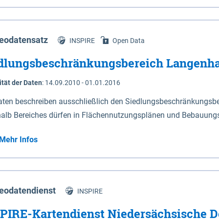
s Niedersachsen (vgl. Abb. 4-1) entlang der Elbe zwischen Sch
mkilometer 472,5 bei Schnackenburg bis 569 bei Lauenburg). Da
w-Dannenberg und Lüneburg.
eodatensatz
INSPIRE
Open Data
dlungsbeschränkungsbereich Langenh
ität der Daten
:
14.09.2010 - 01.01.2016
aten beschreiben ausschließlich den Siedlungsbeschränkungsb
halb Bereiches dürfen in Flächennutzungsplänen und Bebauungs
utzungen und besonders lärmempfindliche Einrichtungen darges
Mehr Infos
eodatendienst
INSPIRE
PIRE-Kartendienst Niedersächsische D