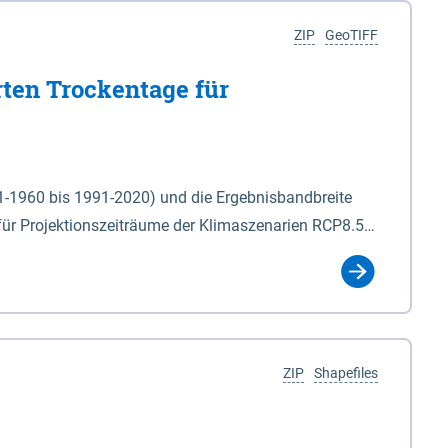
ZIP
GeoTIFF
rten Trockentage für
31-1960 bis 1991-2020) und die Ergebnisbandbreite
für Projektionszeiträume der Klimaszenarien RCP8.5
für die Zeiteinheiten: - yr: Kalenderjahr
r (Mai - Okt.) - hwi: Hydrologisches Winterhalbjahr
Klassifizierung der Rasterdaten mit Klassenname und
ZIP
Shapefiles