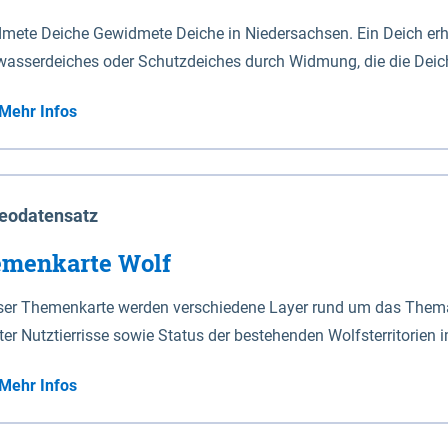
mete Deiche Gewidmete Deiche in Niedersachsen. Ein Deich erhä
asserdeiches oder Schutzdeiches durch Widmung, die die Deic
mete Deiche gelten die Bestimmungen des Niedersächsischen De
Mehr Infos
t enthalten. Sperrwerke Sperrwerke sind Bauwerke mit Sperrvorrichtungen in Tidegewässern, die dem
z eines Gebietes vor erhöhten Tiden, vor allem vor Sturmfluten
enannten Art erhält die Eigenschaft eines Sperrwerkes durch W
richt.
eodatensatz
menkarte Wolf
eser Themenkarte werden verschiedene Layer rund um das Thema 
ter Nutztierrisse sowie Status der bestehenden Wolfsterritorien 
Mehr Infos