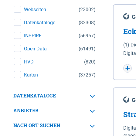
Webseiten
(23002)
G
Datenkataloge
(82308)
Eck
INSPIRE
(56957)
(1) D
Open Data
(61491)
Digit
HVD
(820)
Maßstab 1 : 10 000 (A
WGS 8
Karten
(37257)
Unive
für d
DATENKATALOGE
der in 
G
Natio
ANBIETER
Str
zwisc
nicht
NACH ORT SUCHEN
Digit
Lande