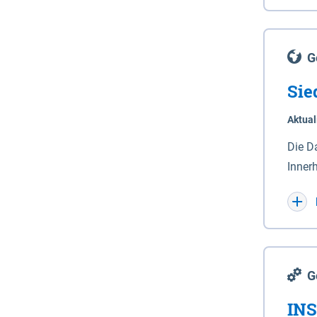
Lande
(Stro
Lücho
G
Sie
Aktual
Die D
Inner
Wohnn
G
INS