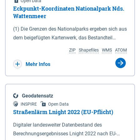
Open Data
Eckpunkt-Koordinaten Nationalpark Nds.
Wattenmeer
(1) Die Grenzen des Nationalparks ergeben sich aus
dem beigefügten Kartenwerk, das Bestandteil
dieses Gesetzes ist: 1. Digitale Topografische Karte
ZIP
Shapefiles
WMS
ATOM
(DTK) im Maßstab 1 : 100 000 (Anlage 2), 2.
verkleinerte Amtliche Karte 1 : 5 000 (AK5) im
Mehr Infos
Maßstab 1 : 10 000 (Anlage 3). Die geografischen
Koordinaten der Anlagen 2 und 3 sind im
geodätischen Referenzsystem WGS 84 sowie als
Geodatensatz
projizierte Koordinaten im Europäischen
INSPIRE
Open Data
Terrestrischen Referenzsystem 1989 (ETRS 89) mit
Straßenlärm Lnight 2022 (EU-Pflicht)
der Universalen Transversalen Mercator-Abbildung
Digitaler landesweiter Datenbestand des
bezogen auf die Zone 32 N (UTM 32N) dargestellt
Berechnungsergebnisses Lnight 2022 nach EU-
(Anlage 4); Gleiches gilt für die geografischen