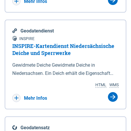
Bebauungsplänen keine neuen Flächen bzw.
Mehr Infos
Gebiete für Wohnnutzungen und besonders
lärmempfindliche Einrichtungen dargestellt oder
festgesetzt werden.
Geodatendienst
INSPIRE
INSPIRE-Kartendienst Niedersächsische
Deiche und Sperrwerke
Gewidmete Deiche Gewidmete Deiche in
Niedersachsen. Ein Deich erhält die Eigenschaft
eines Hauptdeiches, Hochwasserdeiches oder
HTML
WMS
Schutzdeiches durch Widmung, die die
Deichbehörde durch Verordnung ausspricht. Für
Mehr Infos
gewidmete Deiche gelten die Bestimmungen des
Niedersächsischen Deichgesetzes (NDG). Die
Widmung "2.Deichlinie" ist im Datenbestand nicht
Geodatensatz
enthalten. Sperrwerke Sperrwerke sind Bauwerke