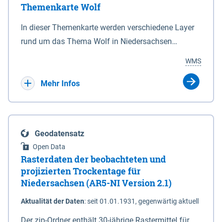
Themenkarte Wolf
mit Sperrvorrichtungen in Tidegewässern, die dem
Schutz eines Gebietes vor erhöhten Tiden, vor allem
In dieser Themenkarte werden verschiedene Layer
vor Sturmfluten, zu dienen bestimmt sind (§2 Abs.3
rund um das Thema Wolf in Niedersachsen
NDG). Ein Bauwerk der genannten Art erhält die
kombiniert dargestellt – darunter Nutztierrisse
WMS
Eigenschaft eines Sperrwerkes durch Widmung, die
sowie Status der bestehenden Wolfsterritorien im
die Deichbehörde durch Verordnung ausspricht.
laufenden Monitoringjahr.
Mehr Infos
Geodatensatz
Open Data
Rasterdaten der beobachteten und
projizierten Trockentage für
Niedersachsen (AR5-NI Version 2.1)
Aktualität der Daten
:
seit 01.01.1931, gegenwärtig aktuell
Der zip-Ordner enthält 30-jährige Rastermittel für