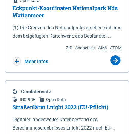
Open Data
Eckpunkt-Koordinaten Nationalpark Nds.
Wattenmeer
(1) Die Grenzen des Nationalparks ergeben sich aus
dem beigefügten Kartenwerk, das Bestandteil
dieses Gesetzes ist: 1. Digitale Topografische Karte
ZIP
Shapefiles
WMS
ATOM
(DTK) im Maßstab 1 : 100 000 (Anlage 2), 2.
verkleinerte Amtliche Karte 1 : 5 000 (AK5) im
Mehr Infos
Maßstab 1 : 10 000 (Anlage 3). Die geografischen
Koordinaten der Anlagen 2 und 3 sind im
geodätischen Referenzsystem WGS 84 sowie als
Geodatensatz
projizierte Koordinaten im Europäischen
INSPIRE
Open Data
Terrestrischen Referenzsystem 1989 (ETRS 89) mit
Straßenlärm Lnight 2022 (EU-Pflicht)
der Universalen Transversalen Mercator-Abbildung
Digitaler landesweiter Datenbestand des
bezogen auf die Zone 32 N (UTM 32N) dargestellt
Berechnungsergebnisses Lnight 2022 nach EU-
(Anlage 4); Gleiches gilt für die geografischen