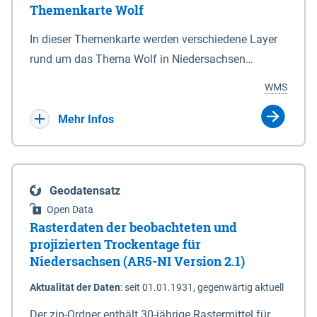
Themenkarte Wolf
mit Sperrvorrichtungen in Tidegewässern, die dem
Schutz eines Gebietes vor erhöhten Tiden, vor allem
In dieser Themenkarte werden verschiedene Layer
vor Sturmfluten, zu dienen bestimmt sind (§2 Abs.3
rund um das Thema Wolf in Niedersachsen
NDG). Ein Bauwerk der genannten Art erhält die
kombiniert dargestellt – darunter Nutztierrisse
WMS
Eigenschaft eines Sperrwerkes durch Widmung, die
sowie Status der bestehenden Wolfsterritorien im
die Deichbehörde durch Verordnung ausspricht.
laufenden Monitoringjahr.
Mehr Infos
Geodatensatz
Open Data
Rasterdaten der beobachteten und
projizierten Trockentage für
Niedersachsen (AR5-NI Version 2.1)
Aktualität der Daten
:
seit 01.01.1931, gegenwärtig aktuell
Der zip-Ordner enthält 30-jährige Rastermittel für