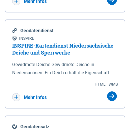
Bebauungsplänen keine neuen Flächen bzw.
Mehr Infos
Gebiete für Wohnnutzungen und besonders
lärmempfindliche Einrichtungen dargestellt oder
festgesetzt werden.
Geodatendienst
INSPIRE
INSPIRE-Kartendienst Niedersächsische
Deiche und Sperrwerke
Gewidmete Deiche Gewidmete Deiche in
Niedersachsen. Ein Deich erhält die Eigenschaft
eines Hauptdeiches, Hochwasserdeiches oder
HTML
WMS
Schutzdeiches durch Widmung, die die
Deichbehörde durch Verordnung ausspricht. Für
Mehr Infos
gewidmete Deiche gelten die Bestimmungen des
Niedersächsischen Deichgesetzes (NDG). Die
Widmung "2.Deichlinie" ist im Datenbestand nicht
Geodatensatz
enthalten. Sperrwerke Sperrwerke sind Bauwerke