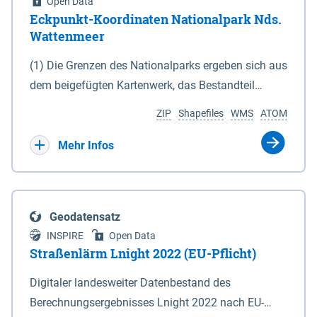
Open Data
Eckpunkt-Koordinaten Nationalpark Nds.
Wattenmeer
(1) Die Grenzen des Nationalparks ergeben sich aus
dem beigefügten Kartenwerk, das Bestandteil
dieses Gesetzes ist: 1. Digitale Topografische Karte
ZIP
Shapefiles
WMS
ATOM
(DTK) im Maßstab 1 : 100 000 (Anlage 2), 2.
verkleinerte Amtliche Karte 1 : 5 000 (AK5) im
Mehr Infos
Maßstab 1 : 10 000 (Anlage 3). Die geografischen
Koordinaten der Anlagen 2 und 3 sind im
geodätischen Referenzsystem WGS 84 sowie als
Geodatensatz
projizierte Koordinaten im Europäischen
INSPIRE
Open Data
Terrestrischen Referenzsystem 1989 (ETRS 89) mit
Straßenlärm Lnight 2022 (EU-Pflicht)
der Universalen Transversalen Mercator-Abbildung
Digitaler landesweiter Datenbestand des
bezogen auf die Zone 32 N (UTM 32N) dargestellt
Berechnungsergebnisses Lnight 2022 nach EU-
(Anlage 4); Gleiches gilt für die geografischen