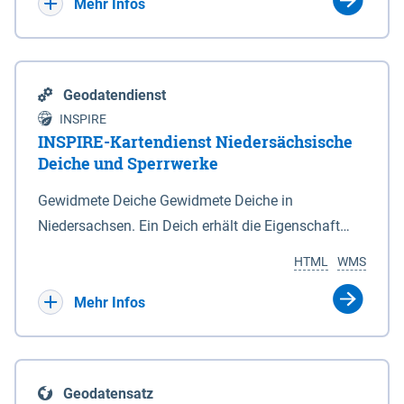
Bebauungsplänen keine neuen Flächen bzw.
Mehr Infos
Gebiete für Wohnnutzungen und besonders
lärmempfindliche Einrichtungen dargestellt oder
festgesetzt werden.
Geodatendienst
INSPIRE
INSPIRE-Kartendienst Niedersächsische
Deiche und Sperrwerke
Gewidmete Deiche Gewidmete Deiche in
Niedersachsen. Ein Deich erhält die Eigenschaft
eines Hauptdeiches, Hochwasserdeiches oder
HTML
WMS
Schutzdeiches durch Widmung, die die
Deichbehörde durch Verordnung ausspricht. Für
Mehr Infos
gewidmete Deiche gelten die Bestimmungen des
Niedersächsischen Deichgesetzes (NDG). Die
Widmung "2.Deichlinie" ist im Datenbestand nicht
Geodatensatz
enthalten. Sperrwerke Sperrwerke sind Bauwerke