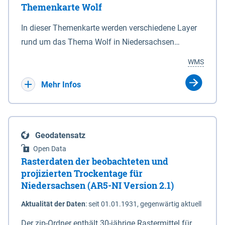
Themenkarte Wolf
mit Sperrvorrichtungen in Tidegewässern, die dem
Schutz eines Gebietes vor erhöhten Tiden, vor allem
In dieser Themenkarte werden verschiedene Layer
vor Sturmfluten, zu dienen bestimmt sind (§2 Abs.3
rund um das Thema Wolf in Niedersachsen
NDG). Ein Bauwerk der genannten Art erhält die
kombiniert dargestellt – darunter Nutztierrisse
WMS
Eigenschaft eines Sperrwerkes durch Widmung, die
sowie Status der bestehenden Wolfsterritorien im
die Deichbehörde durch Verordnung ausspricht.
laufenden Monitoringjahr.
Mehr Infos
Geodatensatz
Open Data
Rasterdaten der beobachteten und
projizierten Trockentage für
Niedersachsen (AR5-NI Version 2.1)
Aktualität der Daten
:
seit 01.01.1931, gegenwärtig aktuell
Der zip-Ordner enthält 30-jährige Rastermittel für