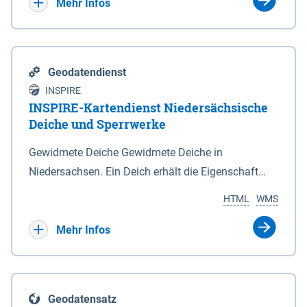
Bebauungsplänen keine neuen Flächen bzw.
Mehr Infos
Gebiete für Wohnnutzungen und besonders
lärmempfindliche Einrichtungen dargestellt oder
festgesetzt werden.
Geodatendienst
INSPIRE
INSPIRE-Kartendienst Niedersächsische
Deiche und Sperrwerke
Gewidmete Deiche Gewidmete Deiche in
Niedersachsen. Ein Deich erhält die Eigenschaft
eines Hauptdeiches, Hochwasserdeiches oder
HTML
WMS
Schutzdeiches durch Widmung, die die
Deichbehörde durch Verordnung ausspricht. Für
Mehr Infos
gewidmete Deiche gelten die Bestimmungen des
Niedersächsischen Deichgesetzes (NDG). Die
Widmung "2.Deichlinie" ist im Datenbestand nicht
Geodatensatz
enthalten. Sperrwerke Sperrwerke sind Bauwerke