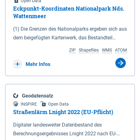
Open Data
Eckpunkt-Koordinaten Nationalpark Nds.
Wattenmeer
(1) Die Grenzen des Nationalparks ergeben sich aus
dem beigefügten Kartenwerk, das Bestandteil
dieses Gesetzes ist: 1. Digitale Topografische Karte
ZIP
Shapefiles
WMS
ATOM
(DTK) im Maßstab 1 : 100 000 (Anlage 2), 2.
verkleinerte Amtliche Karte 1 : 5 000 (AK5) im
Mehr Infos
Maßstab 1 : 10 000 (Anlage 3). Die geografischen
Koordinaten der Anlagen 2 und 3 sind im
geodätischen Referenzsystem WGS 84 sowie als
Geodatensatz
projizierte Koordinaten im Europäischen
INSPIRE
Open Data
Terrestrischen Referenzsystem 1989 (ETRS 89) mit
Straßenlärm Lnight 2022 (EU-Pflicht)
der Universalen Transversalen Mercator-Abbildung
Digitaler landesweiter Datenbestand des
bezogen auf die Zone 32 N (UTM 32N) dargestellt
Berechnungsergebnisses Lnight 2022 nach EU-
(Anlage 4); Gleiches gilt für die geografischen