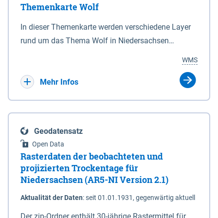
Themenkarte Wolf
mit Sperrvorrichtungen in Tidegewässern, die dem
Schutz eines Gebietes vor erhöhten Tiden, vor allem
In dieser Themenkarte werden verschiedene Layer
vor Sturmfluten, zu dienen bestimmt sind (§2 Abs.3
rund um das Thema Wolf in Niedersachsen
NDG). Ein Bauwerk der genannten Art erhält die
kombiniert dargestellt – darunter Nutztierrisse
WMS
Eigenschaft eines Sperrwerkes durch Widmung, die
sowie Status der bestehenden Wolfsterritorien im
die Deichbehörde durch Verordnung ausspricht.
laufenden Monitoringjahr.
Mehr Infos
Geodatensatz
Open Data
Rasterdaten der beobachteten und
projizierten Trockentage für
Niedersachsen (AR5-NI Version 2.1)
Aktualität der Daten
:
seit 01.01.1931, gegenwärtig aktuell
Der zip-Ordner enthält 30-jährige Rastermittel für