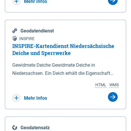
Bebauungsplänen keine neuen Flächen bzw.
Mehr Infos
Gebiete für Wohnnutzungen und besonders
lärmempfindliche Einrichtungen dargestellt oder
festgesetzt werden.
Geodatendienst
INSPIRE
INSPIRE-Kartendienst Niedersächsische
Deiche und Sperrwerke
Gewidmete Deiche Gewidmete Deiche in
Niedersachsen. Ein Deich erhält die Eigenschaft
eines Hauptdeiches, Hochwasserdeiches oder
HTML
WMS
Schutzdeiches durch Widmung, die die
Deichbehörde durch Verordnung ausspricht. Für
Mehr Infos
gewidmete Deiche gelten die Bestimmungen des
Niedersächsischen Deichgesetzes (NDG). Die
Widmung "2.Deichlinie" ist im Datenbestand nicht
Geodatensatz
enthalten. Sperrwerke Sperrwerke sind Bauwerke