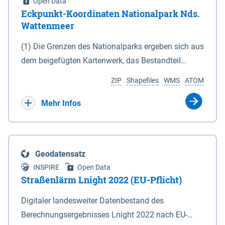
Open Data
Eckpunkt-Koordinaten Nationalpark Nds.
Wattenmeer
(1) Die Grenzen des Nationalparks ergeben sich aus
dem beigefügten Kartenwerk, das Bestandteil
dieses Gesetzes ist: 1. Digitale Topografische Karte
ZIP
Shapefiles
WMS
ATOM
(DTK) im Maßstab 1 : 100 000 (Anlage 2), 2.
verkleinerte Amtliche Karte 1 : 5 000 (AK5) im
Mehr Infos
Maßstab 1 : 10 000 (Anlage 3). Die geografischen
Koordinaten der Anlagen 2 und 3 sind im
geodätischen Referenzsystem WGS 84 sowie als
Geodatensatz
projizierte Koordinaten im Europäischen
INSPIRE
Open Data
Terrestrischen Referenzsystem 1989 (ETRS 89) mit
Straßenlärm Lnight 2022 (EU-Pflicht)
der Universalen Transversalen Mercator-Abbildung
Digitaler landesweiter Datenbestand des
bezogen auf die Zone 32 N (UTM 32N) dargestellt
Berechnungsergebnisses Lnight 2022 nach EU-
(Anlage 4); Gleiches gilt für die geografischen