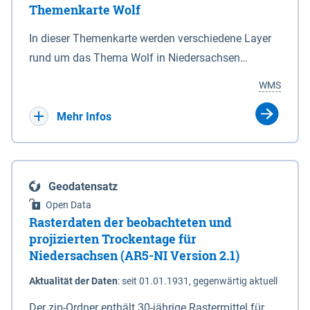
Themenkarte Wolf
mit Sperrvorrichtungen in Tidegewässern, die dem
Schutz eines Gebietes vor erhöhten Tiden, vor allem
In dieser Themenkarte werden verschiedene Layer
vor Sturmfluten, zu dienen bestimmt sind (§2 Abs.3
rund um das Thema Wolf in Niedersachsen
NDG). Ein Bauwerk der genannten Art erhält die
kombiniert dargestellt – darunter Nutztierrisse
WMS
Eigenschaft eines Sperrwerkes durch Widmung, die
sowie Status der bestehenden Wolfsterritorien im
die Deichbehörde durch Verordnung ausspricht.
laufenden Monitoringjahr.
Mehr Infos
Geodatensatz
Open Data
Rasterdaten der beobachteten und
projizierten Trockentage für
Niedersachsen (AR5-NI Version 2.1)
Aktualität der Daten
:
seit 01.01.1931, gegenwärtig aktuell
Der zip-Ordner enthält 30-jährige Rastermittel für