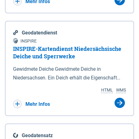
Bebauungsplänen keine neuen Flächen bzw.
Mehr Infos
Gebiete für Wohnnutzungen und besonders
lärmempfindliche Einrichtungen dargestellt oder
festgesetzt werden.
Geodatendienst
INSPIRE
INSPIRE-Kartendienst Niedersächsische
Deiche und Sperrwerke
Gewidmete Deiche Gewidmete Deiche in
Niedersachsen. Ein Deich erhält die Eigenschaft
eines Hauptdeiches, Hochwasserdeiches oder
HTML
WMS
Schutzdeiches durch Widmung, die die
Deichbehörde durch Verordnung ausspricht. Für
Mehr Infos
gewidmete Deiche gelten die Bestimmungen des
Niedersächsischen Deichgesetzes (NDG). Die
Widmung "2.Deichlinie" ist im Datenbestand nicht
Geodatensatz
enthalten. Sperrwerke Sperrwerke sind Bauwerke