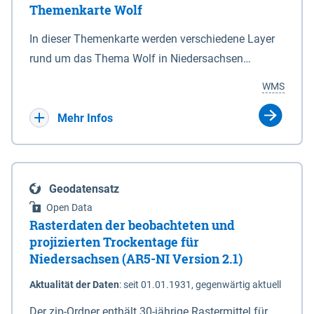
Themenkarte Wolf
mit Sperrvorrichtungen in Tidegewässern, die dem
Schutz eines Gebietes vor erhöhten Tiden, vor allem
In dieser Themenkarte werden verschiedene Layer
vor Sturmfluten, zu dienen bestimmt sind (§2 Abs.3
rund um das Thema Wolf in Niedersachsen
NDG). Ein Bauwerk der genannten Art erhält die
kombiniert dargestellt – darunter Nutztierrisse
WMS
Eigenschaft eines Sperrwerkes durch Widmung, die
sowie Status der bestehenden Wolfsterritorien im
die Deichbehörde durch Verordnung ausspricht.
laufenden Monitoringjahr.
Mehr Infos
Geodatensatz
Open Data
Rasterdaten der beobachteten und
projizierten Trockentage für
Niedersachsen (AR5-NI Version 2.1)
Aktualität der Daten
:
seit 01.01.1931, gegenwärtig aktuell
Der zip-Ordner enthält 30-jährige Rastermittel für