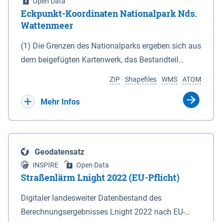
Open Data
Eckpunkt-Koordinaten Nationalpark Nds.
Wattenmeer
(1) Die Grenzen des Nationalparks ergeben sich aus
dem beigefügten Kartenwerk, das Bestandteil
dieses Gesetzes ist: 1. Digitale Topografische Karte
ZIP
Shapefiles
WMS
ATOM
(DTK) im Maßstab 1 : 100 000 (Anlage 2), 2.
verkleinerte Amtliche Karte 1 : 5 000 (AK5) im
Mehr Infos
Maßstab 1 : 10 000 (Anlage 3). Die geografischen
Koordinaten der Anlagen 2 und 3 sind im
geodätischen Referenzsystem WGS 84 sowie als
Geodatensatz
projizierte Koordinaten im Europäischen
INSPIRE
Open Data
Terrestrischen Referenzsystem 1989 (ETRS 89) mit
Straßenlärm Lnight 2022 (EU-Pflicht)
der Universalen Transversalen Mercator-Abbildung
Digitaler landesweiter Datenbestand des
bezogen auf die Zone 32 N (UTM 32N) dargestellt
Berechnungsergebnisses Lnight 2022 nach EU-
(Anlage 4); Gleiches gilt für die geografischen