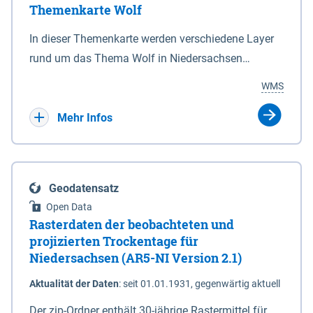
Themenkarte Wolf
mit Sperrvorrichtungen in Tidegewässern, die dem
Schutz eines Gebietes vor erhöhten Tiden, vor allem
In dieser Themenkarte werden verschiedene Layer
vor Sturmfluten, zu dienen bestimmt sind (§2 Abs.3
rund um das Thema Wolf in Niedersachsen
NDG). Ein Bauwerk der genannten Art erhält die
kombiniert dargestellt – darunter Nutztierrisse
WMS
Eigenschaft eines Sperrwerkes durch Widmung, die
sowie Status der bestehenden Wolfsterritorien im
die Deichbehörde durch Verordnung ausspricht.
laufenden Monitoringjahr.
Mehr Infos
Geodatensatz
Open Data
Rasterdaten der beobachteten und
projizierten Trockentage für
Niedersachsen (AR5-NI Version 2.1)
Aktualität der Daten
:
seit 01.01.1931, gegenwärtig aktuell
Der zip-Ordner enthält 30-jährige Rastermittel für