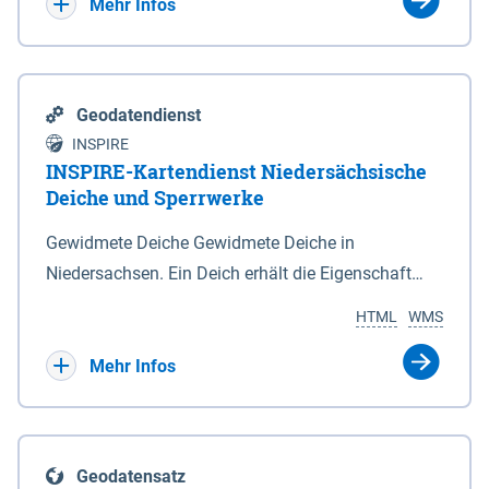
Bebauungsplänen keine neuen Flächen bzw.
Mehr Infos
Gebiete für Wohnnutzungen und besonders
lärmempfindliche Einrichtungen dargestellt oder
festgesetzt werden.
Geodatendienst
INSPIRE
INSPIRE-Kartendienst Niedersächsische
Deiche und Sperrwerke
Gewidmete Deiche Gewidmete Deiche in
Niedersachsen. Ein Deich erhält die Eigenschaft
eines Hauptdeiches, Hochwasserdeiches oder
HTML
WMS
Schutzdeiches durch Widmung, die die
Deichbehörde durch Verordnung ausspricht. Für
Mehr Infos
gewidmete Deiche gelten die Bestimmungen des
Niedersächsischen Deichgesetzes (NDG). Die
Widmung "2.Deichlinie" ist im Datenbestand nicht
Geodatensatz
enthalten. Sperrwerke Sperrwerke sind Bauwerke