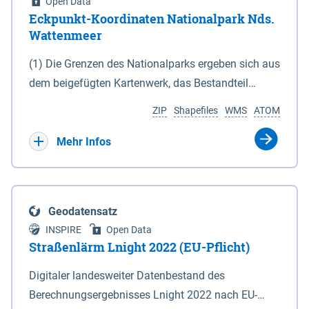
Open Data
Eckpunkt-Koordinaten Nationalpark Nds.
Wattenmeer
(1) Die Grenzen des Nationalparks ergeben sich aus
dem beigefügten Kartenwerk, das Bestandteil
dieses Gesetzes ist: 1. Digitale Topografische Karte
ZIP
Shapefiles
WMS
ATOM
(DTK) im Maßstab 1 : 100 000 (Anlage 2), 2.
verkleinerte Amtliche Karte 1 : 5 000 (AK5) im
Mehr Infos
Maßstab 1 : 10 000 (Anlage 3). Die geografischen
Koordinaten der Anlagen 2 und 3 sind im
geodätischen Referenzsystem WGS 84 sowie als
Geodatensatz
projizierte Koordinaten im Europäischen
INSPIRE
Open Data
Terrestrischen Referenzsystem 1989 (ETRS 89) mit
Straßenlärm Lnight 2022 (EU-Pflicht)
der Universalen Transversalen Mercator-Abbildung
Digitaler landesweiter Datenbestand des
bezogen auf die Zone 32 N (UTM 32N) dargestellt
Berechnungsergebnisses Lnight 2022 nach EU-
(Anlage 4); Gleiches gilt für die geografischen