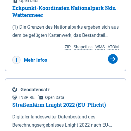
Open Data
Eckpunkt-Koordinaten Nationalpark Nds.
Wattenmeer
(1) Die Grenzen des Nationalparks ergeben sich aus
dem beigefügten Kartenwerk, das Bestandteil
dieses Gesetzes ist: 1. Digitale Topografische Karte
ZIP
Shapefiles
WMS
ATOM
(DTK) im Maßstab 1 : 100 000 (Anlage 2), 2.
verkleinerte Amtliche Karte 1 : 5 000 (AK5) im
Mehr Infos
Maßstab 1 : 10 000 (Anlage 3). Die geografischen
Koordinaten der Anlagen 2 und 3 sind im
geodätischen Referenzsystem WGS 84 sowie als
Geodatensatz
projizierte Koordinaten im Europäischen
INSPIRE
Open Data
Terrestrischen Referenzsystem 1989 (ETRS 89) mit
Straßenlärm Lnight 2022 (EU-Pflicht)
der Universalen Transversalen Mercator-Abbildung
Digitaler landesweiter Datenbestand des
bezogen auf die Zone 32 N (UTM 32N) dargestellt
Berechnungsergebnisses Lnight 2022 nach EU-
(Anlage 4); Gleiches gilt für die geografischen