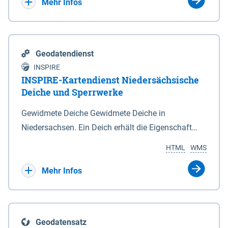
Bebauungsplänen keine neuen Flächen bzw.
Mehr Infos
Gebiete für Wohnnutzungen und besonders
lärmempfindliche Einrichtungen dargestellt oder
festgesetzt werden.
Geodatendienst
INSPIRE
INSPIRE-Kartendienst Niedersächsische
Deiche und Sperrwerke
Gewidmete Deiche Gewidmete Deiche in
Niedersachsen. Ein Deich erhält die Eigenschaft
eines Hauptdeiches, Hochwasserdeiches oder
HTML
WMS
Schutzdeiches durch Widmung, die die
Deichbehörde durch Verordnung ausspricht. Für
Mehr Infos
gewidmete Deiche gelten die Bestimmungen des
Niedersächsischen Deichgesetzes (NDG). Die
Widmung "2.Deichlinie" ist im Datenbestand nicht
Geodatensatz
enthalten. Sperrwerke Sperrwerke sind Bauwerke