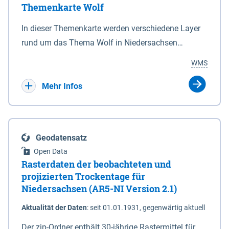
Themenkarte Wolf
mit Sperrvorrichtungen in Tidegewässern, die dem
Schutz eines Gebietes vor erhöhten Tiden, vor allem
In dieser Themenkarte werden verschiedene Layer
vor Sturmfluten, zu dienen bestimmt sind (§2 Abs.3
rund um das Thema Wolf in Niedersachsen
NDG). Ein Bauwerk der genannten Art erhält die
kombiniert dargestellt – darunter Nutztierrisse
WMS
Eigenschaft eines Sperrwerkes durch Widmung, die
sowie Status der bestehenden Wolfsterritorien im
die Deichbehörde durch Verordnung ausspricht.
laufenden Monitoringjahr.
Mehr Infos
Geodatensatz
Open Data
Rasterdaten der beobachteten und
projizierten Trockentage für
Niedersachsen (AR5-NI Version 2.1)
Aktualität der Daten
:
seit 01.01.1931, gegenwärtig aktuell
Der zip-Ordner enthält 30-jährige Rastermittel für