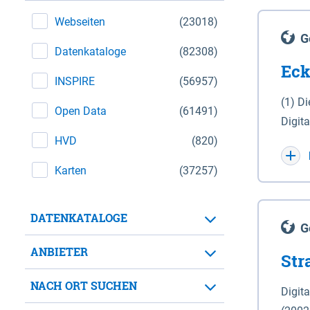
Webseiten
(23018)
G
Datenkataloge
(82308)
Eck
INSPIRE
(56957)
(1) D
Open Data
(61491)
Digit
HVD
(820)
Maßstab 1 : 10 000 (A
WGS 8
Karten
(37257)
Unive
für d
DATENKATALOGE
der in 
G
Natio
ANBIETER
Str
zwisc
nicht
NACH ORT SUCHEN
Digit
Lande