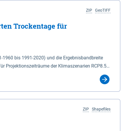
ZIP
GeoTIFF
rten Trockentage für
31-1960 bis 1991-2020) und die Ergebnisbandbreite
für Projektionszeiträume der Klimaszenarien RCP8.5
für die Zeiteinheiten: - yr: Kalenderjahr
r (Mai - Okt.) - hwi: Hydrologisches Winterhalbjahr
Klassifizierung der Rasterdaten mit Klassenname und
ZIP
Shapefiles