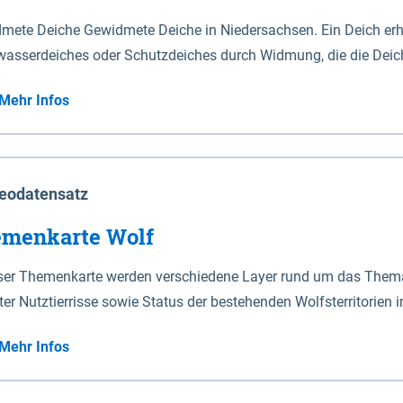
mete Deiche Gewidmete Deiche in Niedersachsen. Ein Deich erhä
asserdeiches oder Schutzdeiches durch Widmung, die die Deic
mete Deiche gelten die Bestimmungen des Niedersächsischen De
Mehr Infos
t enthalten. Sperrwerke Sperrwerke sind Bauwerke mit Sperrvorrichtungen in Tidegewässern, die dem
z eines Gebietes vor erhöhten Tiden, vor allem vor Sturmfluten
enannten Art erhält die Eigenschaft eines Sperrwerkes durch W
richt.
eodatensatz
menkarte Wolf
eser Themenkarte werden verschiedene Layer rund um das Thema 
ter Nutztierrisse sowie Status der bestehenden Wolfsterritorien 
Mehr Infos