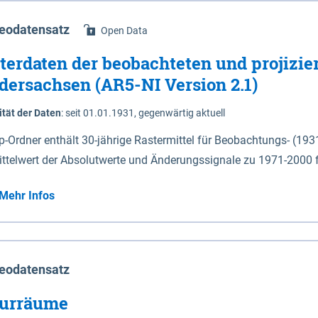
eodatensatz
Open Data
terdaten der beobachteten und projizie
dersachsen (AR5-NI Version 2.1)
ität der Daten
:
seit 01.01.1931, gegenwärtig aktuell
ip-Ordner enthält 30-jährige Rastermittel für Beobachtungs- (19
ittelwert der Absolutwerte und Änderungssignale zu 1971-2000 
P2.6 (2031-2060 und 2071-2100) im Koordinatensystem epsg:4647 (UTM32) 
Mehr Infos
su: Sommer (Jun. - Aug.) - au: Herbst (Sep. - Nov.) - wi: Winter (Dez. - Feb.) - hyr:
logisches Jahr (Nov. - Okt.) - hsu: Hydrologisches Sommerhalbjah
r. - Sep.) - vd: Vegetationsruhe (Okt. - Mär.) Neben den Rasterdaten ist eine
mation zu den Dateinamen und für eine Darstellung im GIS eine 
eodatensatz
lor-code gegeben.
urräume