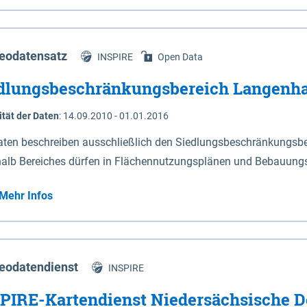
s Niedersachsen (vgl. Abb. 4-1) entlang der Elbe zwischen Sch
mkilometer 472,5 bei Schnackenburg bis 569 bei Lauenburg). Da
w-Dannenberg und Lüneburg.
eodatensatz
INSPIRE
Open Data
dlungsbeschränkungsbereich Langenh
ität der Daten
:
14.09.2010 - 01.01.2016
aten beschreiben ausschließlich den Siedlungsbeschränkungsb
halb Bereiches dürfen in Flächennutzungsplänen und Bebauungs
utzungen und besonders lärmempfindliche Einrichtungen darges
Mehr Infos
eodatendienst
INSPIRE
PIRE-Kartendienst Niedersächsische D