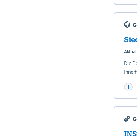
Lande
(Stro
Lücho
G
Sie
Aktual
Die D
Inner
Wohnn
G
INS