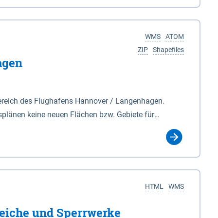
nackenburg im Osten und Hohnstorf (Elbe) im Westen
s Biosphärenreservat umfasst Teile der Landkreise
WMS
ATOM
ZIP
Shapefiles
agen
ereich des Flughafens Hannover / Langenhagen.
plänen keine neuen Flächen bzw. Gebiete für
tellt oder festgesetzt werden.
HTML
WMS
eiche und Sperrwerke