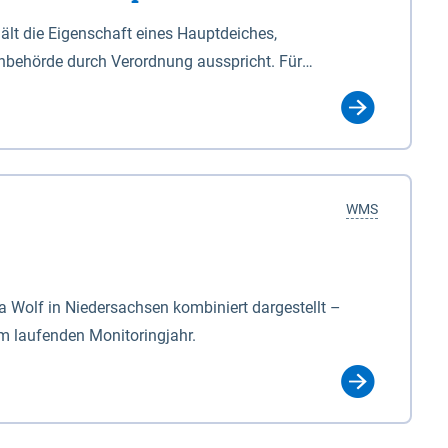
lt die Eigenschaft eines Hauptdeiches,
hbehörde durch Verordnung ausspricht. Für
ichgesetzes (NDG). Die Widmung "2.Deichlinie" ist
, zu dienen bestimmt sind (§2 Abs.3 NDG). Ein Bauwerk
idmung, die die Deichbehörde durch Verordnung
WMS
Wolf in Niedersachsen kombiniert dargestellt –
im laufenden Monitoringjahr.