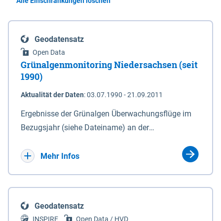
Alle Einschränkungen löschen
Geodatensatz
Open Data
Grünalgenmonitoring Niedersachsen (seit
1990)
Aktualität der Daten
:
03.07.1990 - 21.09.2011
Ergebnisse der Grünalgen Überwachungsflüge im
Bezugsjahr (siehe Dateiname) an der
niedersächsischen Küste. Die Flüge werden i.d.R.
monatlich in den Sommermonaten durchgeführt -
Mehr Infos
seit 1990 jährlich 2-5 Kampagnen. Zu einer
Kampagne, die das niedersächsische Küsten- und
Inselwatt abdeckt, gehören jeweils zwei Flüge. Seit
Geodatensatz
2007 werden auch die Flussmündungen der Ems
INSPIRE
Open Data / HVD