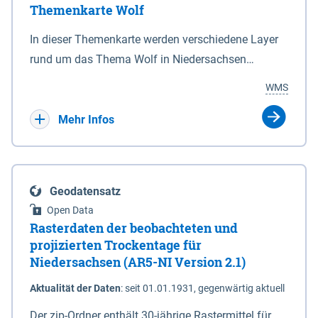
Themenkarte Wolf
mit Sperrvorrichtungen in Tidegewässern, die dem
Schutz eines Gebietes vor erhöhten Tiden, vor allem
In dieser Themenkarte werden verschiedene Layer
vor Sturmfluten, zu dienen bestimmt sind (§2 Abs.3
rund um das Thema Wolf in Niedersachsen
NDG). Ein Bauwerk der genannten Art erhält die
kombiniert dargestellt – darunter Nutztierrisse
WMS
Eigenschaft eines Sperrwerkes durch Widmung, die
sowie Status der bestehenden Wolfsterritorien im
die Deichbehörde durch Verordnung ausspricht.
laufenden Monitoringjahr.
Mehr Infos
Geodatensatz
Open Data
Rasterdaten der beobachteten und
projizierten Trockentage für
Niedersachsen (AR5-NI Version 2.1)
Aktualität der Daten
:
seit 01.01.1931, gegenwärtig aktuell
Der zip-Ordner enthält 30-jährige Rastermittel für