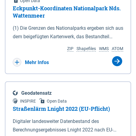
Open Data
Eckpunkt-Koordinaten Nationalpark Nds.
Wattenmeer
(1) Die Grenzen des Nationalparks ergeben sich aus
dem beigefügten Kartenwerk, das Bestandteil
dieses Gesetzes ist: 1. Digitale Topografische Karte
ZIP
Shapefiles
WMS
ATOM
(DTK) im Maßstab 1 : 100 000 (Anlage 2), 2.
verkleinerte Amtliche Karte 1 : 5 000 (AK5) im
Mehr Infos
Maßstab 1 : 10 000 (Anlage 3). Die geografischen
Koordinaten der Anlagen 2 und 3 sind im
geodätischen Referenzsystem WGS 84 sowie als
Geodatensatz
projizierte Koordinaten im Europäischen
INSPIRE
Open Data
Terrestrischen Referenzsystem 1989 (ETRS 89) mit
Straßenlärm Lnight 2022 (EU-Pflicht)
der Universalen Transversalen Mercator-Abbildung
Digitaler landesweiter Datenbestand des
bezogen auf die Zone 32 N (UTM 32N) dargestellt
Berechnungsergebnisses Lnight 2022 nach EU-
(Anlage 4); Gleiches gilt für die geografischen