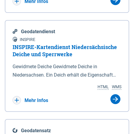
Bebauungsplänen keine neuen Flächen bzw.
Mehr Infos
Gebiete für Wohnnutzungen und besonders
lärmempfindliche Einrichtungen dargestellt oder
festgesetzt werden.
Geodatendienst
INSPIRE
INSPIRE-Kartendienst Niedersächsische
Deiche und Sperrwerke
Gewidmete Deiche Gewidmete Deiche in
Niedersachsen. Ein Deich erhält die Eigenschaft
eines Hauptdeiches, Hochwasserdeiches oder
HTML
WMS
Schutzdeiches durch Widmung, die die
Deichbehörde durch Verordnung ausspricht. Für
Mehr Infos
gewidmete Deiche gelten die Bestimmungen des
Niedersächsischen Deichgesetzes (NDG). Die
Widmung "2.Deichlinie" ist im Datenbestand nicht
Geodatensatz
enthalten. Sperrwerke Sperrwerke sind Bauwerke