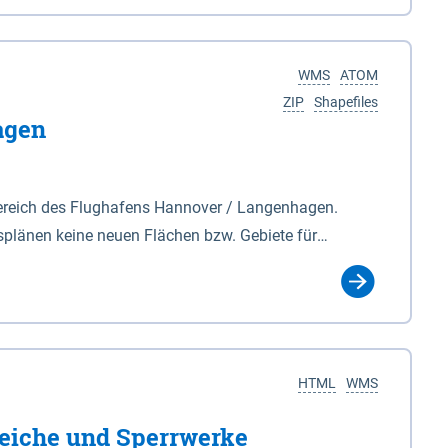
nackenburg im Osten und Hohnstorf (Elbe) im Westen
s Biosphärenreservat umfasst Teile der Landkreise
WMS
ATOM
ZIP
Shapefiles
agen
ereich des Flughafens Hannover / Langenhagen.
plänen keine neuen Flächen bzw. Gebiete für
tellt oder festgesetzt werden.
HTML
WMS
eiche und Sperrwerke