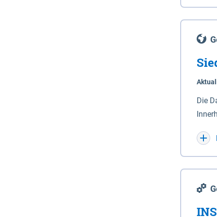
Lande
(Stro
Lücho
G
Sie
Aktual
Die D
Inner
Wohnn
G
INS