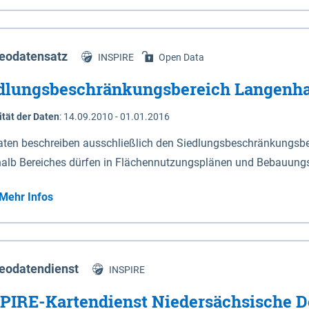
s Niedersachsen (vgl. Abb. 4-1) entlang der Elbe zwischen Sch
mkilometer 472,5 bei Schnackenburg bis 569 bei Lauenburg). Da
w-Dannenberg und Lüneburg.
eodatensatz
INSPIRE
Open Data
dlungsbeschränkungsbereich Langenh
ität der Daten
:
14.09.2010 - 01.01.2016
aten beschreiben ausschließlich den Siedlungsbeschränkungsb
halb Bereiches dürfen in Flächennutzungsplänen und Bebauungs
utzungen und besonders lärmempfindliche Einrichtungen darges
Mehr Infos
eodatendienst
INSPIRE
PIRE-Kartendienst Niedersächsische D