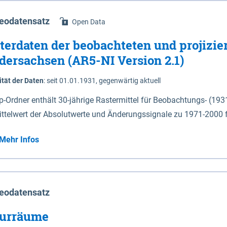
eodatensatz
Open Data
terdaten der beobachteten und projizie
dersachsen (AR5-NI Version 2.1)
ität der Daten
:
seit 01.01.1931, gegenwärtig aktuell
ip-Ordner enthält 30-jährige Rastermittel für Beobachtungs- (19
ittelwert der Absolutwerte und Änderungssignale zu 1971-2000 
P2.6 (2031-2060 und 2071-2100) im Koordinatensystem epsg:4647 (UTM32) 
Mehr Infos
su: Sommer (Jun. - Aug.) - au: Herbst (Sep. - Nov.) - wi: Winter (Dez. - Feb.) - hyr:
logisches Jahr (Nov. - Okt.) - hsu: Hydrologisches Sommerhalbjah
r. - Sep.) - vd: Vegetationsruhe (Okt. - Mär.) Neben den Rasterdaten ist eine
mation zu den Dateinamen und für eine Darstellung im GIS eine 
eodatensatz
lor-code gegeben.
urräume