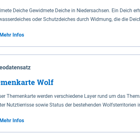
mete Deiche Gewidmete Deiche in Niedersachsen. Ein Deich erhä
asserdeiches oder Schutzdeiches durch Widmung, die die Deic
mete Deiche gelten die Bestimmungen des Niedersächsischen De
Mehr Infos
t enthalten. Sperrwerke Sperrwerke sind Bauwerke mit Sperrvorrichtungen in Tidegewässern, die dem
z eines Gebietes vor erhöhten Tiden, vor allem vor Sturmfluten
enannten Art erhält die Eigenschaft eines Sperrwerkes durch W
richt.
eodatensatz
menkarte Wolf
eser Themenkarte werden verschiedene Layer rund um das Thema 
ter Nutztierrisse sowie Status der bestehenden Wolfsterritorien 
Mehr Infos