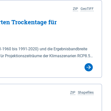
ZIP
GeoTIFF
rten Trockentage für
31-1960 bis 1991-2020) und die Ergebnisbandbreite
für Projektionszeiträume der Klimaszenarien RCP8.5
für die Zeiteinheiten: - yr: Kalenderjahr
r (Mai - Okt.) - hwi: Hydrologisches Winterhalbjahr
Klassifizierung der Rasterdaten mit Klassenname und
ZIP
Shapefiles