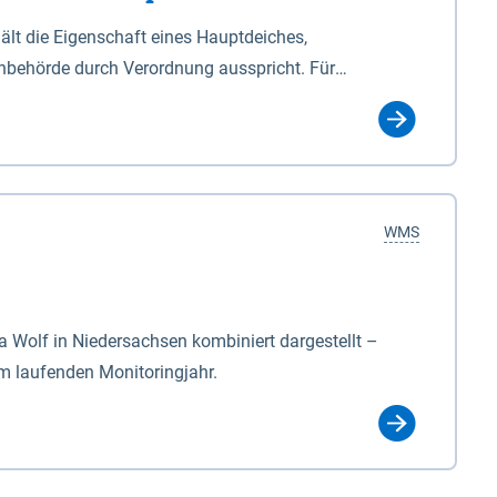
lt die Eigenschaft eines Hauptdeiches,
hbehörde durch Verordnung ausspricht. Für
ichgesetzes (NDG). Die Widmung "2.Deichlinie" ist
, zu dienen bestimmt sind (§2 Abs.3 NDG). Ein Bauwerk
idmung, die die Deichbehörde durch Verordnung
WMS
Wolf in Niedersachsen kombiniert dargestellt –
im laufenden Monitoringjahr.