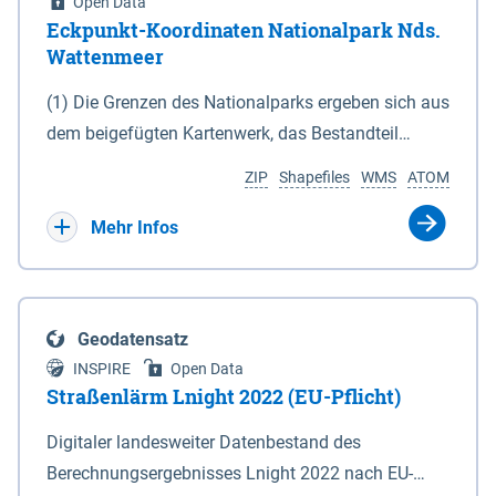
Open Data
Eckpunkt-Koordinaten Nationalpark Nds.
Wattenmeer
(1) Die Grenzen des Nationalparks ergeben sich aus
dem beigefügten Kartenwerk, das Bestandteil
dieses Gesetzes ist: 1. Digitale Topografische Karte
ZIP
Shapefiles
WMS
ATOM
(DTK) im Maßstab 1 : 100 000 (Anlage 2), 2.
verkleinerte Amtliche Karte 1 : 5 000 (AK5) im
Mehr Infos
Maßstab 1 : 10 000 (Anlage 3). Die geografischen
Koordinaten der Anlagen 2 und 3 sind im
geodätischen Referenzsystem WGS 84 sowie als
Geodatensatz
projizierte Koordinaten im Europäischen
INSPIRE
Open Data
Terrestrischen Referenzsystem 1989 (ETRS 89) mit
Straßenlärm Lnight 2022 (EU-Pflicht)
der Universalen Transversalen Mercator-Abbildung
Digitaler landesweiter Datenbestand des
bezogen auf die Zone 32 N (UTM 32N) dargestellt
Berechnungsergebnisses Lnight 2022 nach EU-
(Anlage 4); Gleiches gilt für die geografischen