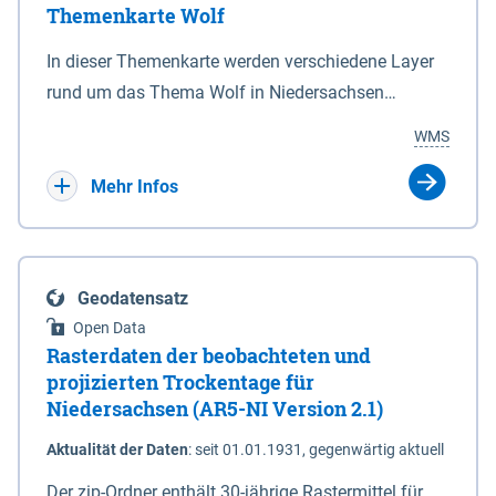
Themenkarte Wolf
mit Sperrvorrichtungen in Tidegewässern, die dem
Schutz eines Gebietes vor erhöhten Tiden, vor allem
In dieser Themenkarte werden verschiedene Layer
vor Sturmfluten, zu dienen bestimmt sind (§2 Abs.3
rund um das Thema Wolf in Niedersachsen
NDG). Ein Bauwerk der genannten Art erhält die
kombiniert dargestellt – darunter Nutztierrisse
WMS
Eigenschaft eines Sperrwerkes durch Widmung, die
sowie Status der bestehenden Wolfsterritorien im
die Deichbehörde durch Verordnung ausspricht.
laufenden Monitoringjahr.
Mehr Infos
Geodatensatz
Open Data
Rasterdaten der beobachteten und
projizierten Trockentage für
Niedersachsen (AR5-NI Version 2.1)
Aktualität der Daten
:
seit 01.01.1931, gegenwärtig aktuell
Der zip-Ordner enthält 30-jährige Rastermittel für