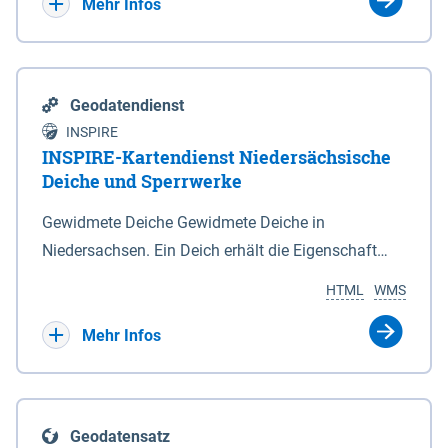
Bebauungsplänen keine neuen Flächen bzw.
Mehr Infos
Gebiete für Wohnnutzungen und besonders
lärmempfindliche Einrichtungen dargestellt oder
festgesetzt werden.
Geodatendienst
INSPIRE
INSPIRE-Kartendienst Niedersächsische
Deiche und Sperrwerke
Gewidmete Deiche Gewidmete Deiche in
Niedersachsen. Ein Deich erhält die Eigenschaft
eines Hauptdeiches, Hochwasserdeiches oder
HTML
WMS
Schutzdeiches durch Widmung, die die
Deichbehörde durch Verordnung ausspricht. Für
Mehr Infos
gewidmete Deiche gelten die Bestimmungen des
Niedersächsischen Deichgesetzes (NDG). Die
Widmung "2.Deichlinie" ist im Datenbestand nicht
Geodatensatz
enthalten. Sperrwerke Sperrwerke sind Bauwerke