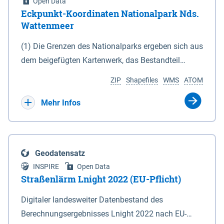
Open Data
Eckpunkt-Koordinaten Nationalpark Nds.
Wattenmeer
(1) Die Grenzen des Nationalparks ergeben sich aus
dem beigefügten Kartenwerk, das Bestandteil
dieses Gesetzes ist: 1. Digitale Topografische Karte
ZIP
Shapefiles
WMS
ATOM
(DTK) im Maßstab 1 : 100 000 (Anlage 2), 2.
verkleinerte Amtliche Karte 1 : 5 000 (AK5) im
Mehr Infos
Maßstab 1 : 10 000 (Anlage 3). Die geografischen
Koordinaten der Anlagen 2 und 3 sind im
geodätischen Referenzsystem WGS 84 sowie als
Geodatensatz
projizierte Koordinaten im Europäischen
INSPIRE
Open Data
Terrestrischen Referenzsystem 1989 (ETRS 89) mit
Straßenlärm Lnight 2022 (EU-Pflicht)
der Universalen Transversalen Mercator-Abbildung
Digitaler landesweiter Datenbestand des
bezogen auf die Zone 32 N (UTM 32N) dargestellt
Berechnungsergebnisses Lnight 2022 nach EU-
(Anlage 4); Gleiches gilt für die geografischen