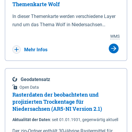
Themenkarte Wolf
mit Sperrvorrichtungen in Tidegewässern, die dem
Schutz eines Gebietes vor erhöhten Tiden, vor allem
In dieser Themenkarte werden verschiedene Layer
vor Sturmfluten, zu dienen bestimmt sind (§2 Abs.3
rund um das Thema Wolf in Niedersachsen
NDG). Ein Bauwerk der genannten Art erhält die
kombiniert dargestellt – darunter Nutztierrisse
WMS
Eigenschaft eines Sperrwerkes durch Widmung, die
sowie Status der bestehenden Wolfsterritorien im
die Deichbehörde durch Verordnung ausspricht.
laufenden Monitoringjahr.
Mehr Infos
Geodatensatz
Open Data
Rasterdaten der beobachteten und
projizierten Trockentage für
Niedersachsen (AR5-NI Version 2.1)
Aktualität der Daten
:
seit 01.01.1931, gegenwärtig aktuell
Der zip-Ordner enthält 30-jährige Rastermittel für