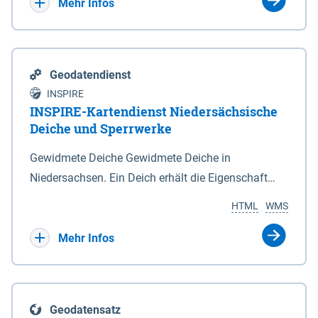
Bebauungsplänen keine neuen Flächen bzw.
Mehr Infos
Gebiete für Wohnnutzungen und besonders
lärmempfindliche Einrichtungen dargestellt oder
festgesetzt werden.
Geodatendienst
INSPIRE
INSPIRE-Kartendienst Niedersächsische
Deiche und Sperrwerke
Gewidmete Deiche Gewidmete Deiche in
Niedersachsen. Ein Deich erhält die Eigenschaft
eines Hauptdeiches, Hochwasserdeiches oder
HTML
WMS
Schutzdeiches durch Widmung, die die
Deichbehörde durch Verordnung ausspricht. Für
Mehr Infos
gewidmete Deiche gelten die Bestimmungen des
Niedersächsischen Deichgesetzes (NDG). Die
Widmung "2.Deichlinie" ist im Datenbestand nicht
Geodatensatz
enthalten. Sperrwerke Sperrwerke sind Bauwerke