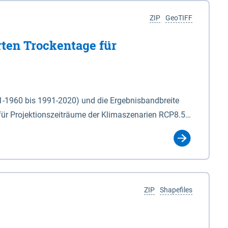
ZIP
GeoTIFF
rten Trockentage für
31-1960 bis 1991-2020) und die Ergebnisbandbreite
für Projektionszeiträume der Klimaszenarien RCP8.5
für die Zeiteinheiten: - yr: Kalenderjahr
r (Mai - Okt.) - hwi: Hydrologisches Winterhalbjahr
Klassifizierung der Rasterdaten mit Klassenname und
ZIP
Shapefiles