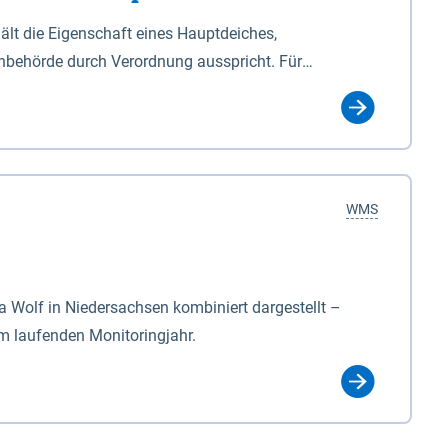
lt die Eigenschaft eines Hauptdeiches,
hbehörde durch Verordnung ausspricht. Für
ichgesetzes (NDG). Die Widmung "2.Deichlinie" ist
, zu dienen bestimmt sind (§2 Abs.3 NDG). Ein Bauwerk
idmung, die die Deichbehörde durch Verordnung
WMS
Wolf in Niedersachsen kombiniert dargestellt –
im laufenden Monitoringjahr.