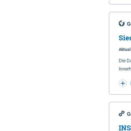
Lande
(Stro
Lücho
G
Sie
Aktual
Die D
Inner
Wohnn
G
INS