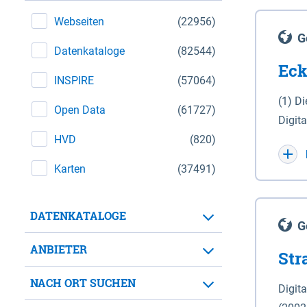
Webseiten
(22956)
G
Datenkataloge
(82544)
Eck
INSPIRE
(57064)
(1) D
Open Data
(61727)
Digit
HVD
(820)
Maßstab 1 : 10 000 (A
WGS 8
Karten
(37491)
Unive
für d
DATENKATALOGE
der in 
G
Natio
ANBIETER
Str
zwisc
nicht
NACH ORT SUCHEN
Digit
Lande