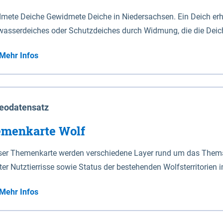
mete Deiche Gewidmete Deiche in Niedersachsen. Ein Deich erhä
asserdeiches oder Schutzdeiches durch Widmung, die die Deic
mete Deiche gelten die Bestimmungen des Niedersächsischen De
Mehr Infos
t enthalten. Sperrwerke Sperrwerke sind Bauwerke mit Sperrvorrichtungen in Tidegewässern, die dem
z eines Gebietes vor erhöhten Tiden, vor allem vor Sturmfluten
enannten Art erhält die Eigenschaft eines Sperrwerkes durch W
richt.
eodatensatz
menkarte Wolf
eser Themenkarte werden verschiedene Layer rund um das Thema 
ter Nutztierrisse sowie Status der bestehenden Wolfsterritorien 
Mehr Infos