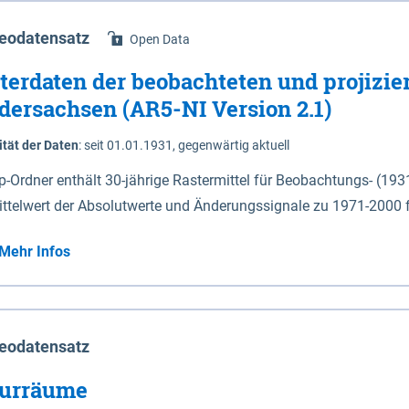
eodatensatz
Open Data
terdaten der beobachteten und projizie
dersachsen (AR5-NI Version 2.1)
ität der Daten
:
seit 01.01.1931, gegenwärtig aktuell
ip-Ordner enthält 30-jährige Rastermittel für Beobachtungs- (19
ittelwert der Absolutwerte und Änderungssignale zu 1971-2000 
P2.6 (2031-2060 und 2071-2100) im Koordinatensystem epsg:4647 (UTM32) 
Mehr Infos
su: Sommer (Jun. - Aug.) - au: Herbst (Sep. - Nov.) - wi: Winter (Dez. - Feb.) - hyr:
logisches Jahr (Nov. - Okt.) - hsu: Hydrologisches Sommerhalbjah
r. - Sep.) - vd: Vegetationsruhe (Okt. - Mär.) Neben den Rasterdaten ist eine
mation zu den Dateinamen und für eine Darstellung im GIS eine 
eodatensatz
lor-code gegeben.
urräume