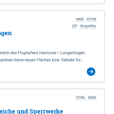
nackenburg im Osten und Hohnstorf (Elbe) im Westen
s Biosphärenreservat umfasst Teile der Landkreise
WMS
ATOM
ZIP
Shapefiles
agen
ereich des Flughafens Hannover / Langenhagen.
plänen keine neuen Flächen bzw. Gebiete für
tellt oder festgesetzt werden.
HTML
WMS
eiche und Sperrwerke