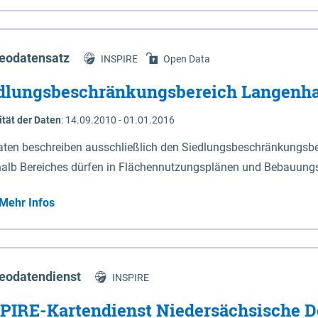
s Niedersachsen (vgl. Abb. 4-1) entlang der Elbe zwischen Sch
mkilometer 472,5 bei Schnackenburg bis 569 bei Lauenburg). Da
w-Dannenberg und Lüneburg.
eodatensatz
INSPIRE
Open Data
dlungsbeschränkungsbereich Langenh
ität der Daten
:
14.09.2010 - 01.01.2016
aten beschreiben ausschließlich den Siedlungsbeschränkungsb
halb Bereiches dürfen in Flächennutzungsplänen und Bebauungs
utzungen und besonders lärmempfindliche Einrichtungen darges
Mehr Infos
eodatendienst
INSPIRE
PIRE-Kartendienst Niedersächsische D