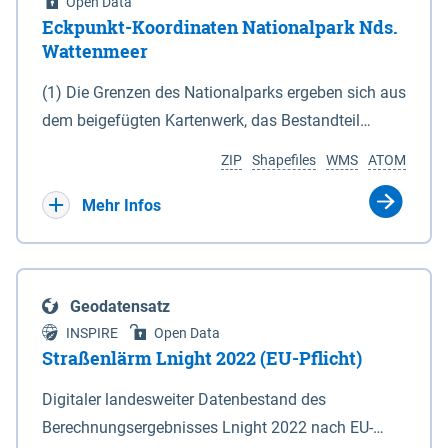
Open Data
Eckpunkt-Koordinaten Nationalpark Nds.
Wattenmeer
(1) Die Grenzen des Nationalparks ergeben sich aus
dem beigefügten Kartenwerk, das Bestandteil
dieses Gesetzes ist: 1. Digitale Topografische Karte
ZIP
Shapefiles
WMS
ATOM
(DTK) im Maßstab 1 : 100 000 (Anlage 2), 2.
verkleinerte Amtliche Karte 1 : 5 000 (AK5) im
Mehr Infos
Maßstab 1 : 10 000 (Anlage 3). Die geografischen
Koordinaten der Anlagen 2 und 3 sind im
geodätischen Referenzsystem WGS 84 sowie als
Geodatensatz
projizierte Koordinaten im Europäischen
INSPIRE
Open Data
Terrestrischen Referenzsystem 1989 (ETRS 89) mit
Straßenlärm Lnight 2022 (EU-Pflicht)
der Universalen Transversalen Mercator-Abbildung
Digitaler landesweiter Datenbestand des
bezogen auf die Zone 32 N (UTM 32N) dargestellt
Berechnungsergebnisses Lnight 2022 nach EU-
(Anlage 4); Gleiches gilt für die geografischen