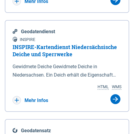
Bebauungsplänen keine neuen Flächen bzw.
Mehr Infos
Gebiete für Wohnnutzungen und besonders
lärmempfindliche Einrichtungen dargestellt oder
festgesetzt werden.
Geodatendienst
INSPIRE
INSPIRE-Kartendienst Niedersächsische
Deiche und Sperrwerke
Gewidmete Deiche Gewidmete Deiche in
Niedersachsen. Ein Deich erhält die Eigenschaft
eines Hauptdeiches, Hochwasserdeiches oder
HTML
WMS
Schutzdeiches durch Widmung, die die
Deichbehörde durch Verordnung ausspricht. Für
Mehr Infos
gewidmete Deiche gelten die Bestimmungen des
Niedersächsischen Deichgesetzes (NDG). Die
Widmung "2.Deichlinie" ist im Datenbestand nicht
Geodatensatz
enthalten. Sperrwerke Sperrwerke sind Bauwerke