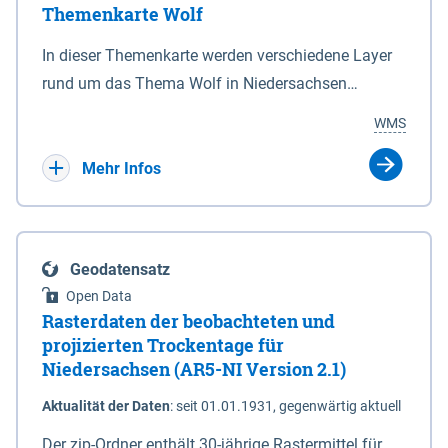
Themenkarte Wolf
mit Sperrvorrichtungen in Tidegewässern, die dem
Schutz eines Gebietes vor erhöhten Tiden, vor allem
In dieser Themenkarte werden verschiedene Layer
vor Sturmfluten, zu dienen bestimmt sind (§2 Abs.3
rund um das Thema Wolf in Niedersachsen
NDG). Ein Bauwerk der genannten Art erhält die
kombiniert dargestellt – darunter Nutztierrisse
WMS
Eigenschaft eines Sperrwerkes durch Widmung, die
sowie Status der bestehenden Wolfsterritorien im
die Deichbehörde durch Verordnung ausspricht.
laufenden Monitoringjahr.
Mehr Infos
Geodatensatz
Open Data
Rasterdaten der beobachteten und
projizierten Trockentage für
Niedersachsen (AR5-NI Version 2.1)
Aktualität der Daten
:
seit 01.01.1931, gegenwärtig aktuell
Der zip-Ordner enthält 30-jährige Rastermittel für