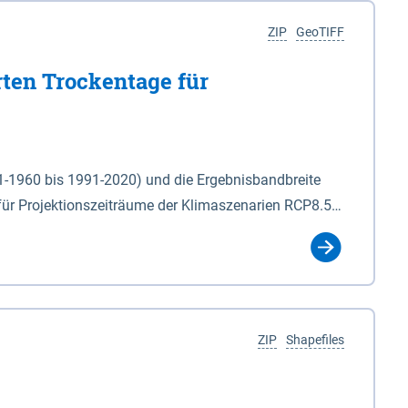
ZIP
GeoTIFF
rten Trockentage für
31-1960 bis 1991-2020) und die Ergebnisbandbreite
für Projektionszeiträume der Klimaszenarien RCP8.5
für die Zeiteinheiten: - yr: Kalenderjahr
r (Mai - Okt.) - hwi: Hydrologisches Winterhalbjahr
Klassifizierung der Rasterdaten mit Klassenname und
ZIP
Shapefiles