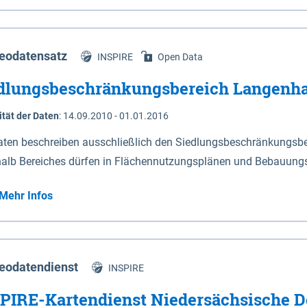
s Niedersachsen (vgl. Abb. 4-1) entlang der Elbe zwischen Sch
mkilometer 472,5 bei Schnackenburg bis 569 bei Lauenburg). Da
w-Dannenberg und Lüneburg.
eodatensatz
INSPIRE
Open Data
dlungsbeschränkungsbereich Langenh
ität der Daten
:
14.09.2010 - 01.01.2016
aten beschreiben ausschließlich den Siedlungsbeschränkungsb
halb Bereiches dürfen in Flächennutzungsplänen und Bebauungs
utzungen und besonders lärmempfindliche Einrichtungen darges
Mehr Infos
eodatendienst
INSPIRE
PIRE-Kartendienst Niedersächsische D