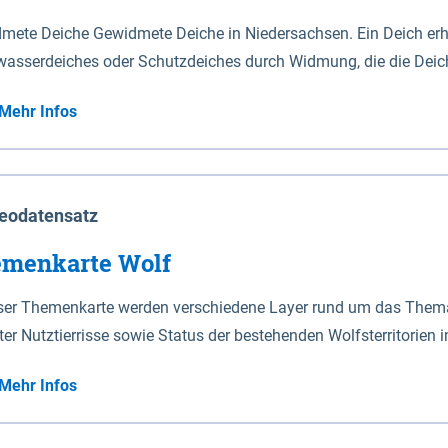
mete Deiche Gewidmete Deiche in Niedersachsen. Ein Deich erhä
asserdeiches oder Schutzdeiches durch Widmung, die die Deic
mete Deiche gelten die Bestimmungen des Niedersächsischen De
Mehr Infos
t enthalten. Sperrwerke Sperrwerke sind Bauwerke mit Sperrvorrichtungen in Tidegewässern, die dem
z eines Gebietes vor erhöhten Tiden, vor allem vor Sturmfluten
enannten Art erhält die Eigenschaft eines Sperrwerkes durch W
richt.
eodatensatz
menkarte Wolf
eser Themenkarte werden verschiedene Layer rund um das Thema 
ter Nutztierrisse sowie Status der bestehenden Wolfsterritorien 
Mehr Infos