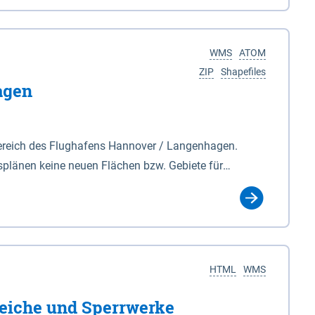
nackenburg im Osten und Hohnstorf (Elbe) im Westen
s Biosphärenreservat umfasst Teile der Landkreise
WMS
ATOM
ZIP
Shapefiles
agen
ereich des Flughafens Hannover / Langenhagen.
plänen keine neuen Flächen bzw. Gebiete für
tellt oder festgesetzt werden.
HTML
WMS
eiche und Sperrwerke