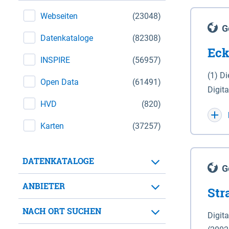
Webseiten
(23048)
G
Datenkataloge
(82308)
Eck
INSPIRE
(56957)
(1) D
Open Data
(61491)
Digit
HVD
(820)
Maßstab 1 : 10 000 (A
WGS 8
Karten
(37257)
Unive
für d
DATENKATALOGE
der in 
G
Natio
ANBIETER
Str
zwisc
nicht
NACH ORT SUCHEN
Digit
Lande