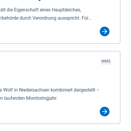
lt die Eigenschaft eines Hauptdeiches,
hbehörde durch Verordnung ausspricht. Für
ichgesetzes (NDG). Die Widmung "2.Deichlinie" ist
, zu dienen bestimmt sind (§2 Abs.3 NDG). Ein Bauwerk
idmung, die die Deichbehörde durch Verordnung
WMS
Wolf in Niedersachsen kombiniert dargestellt –
im laufenden Monitoringjahr.