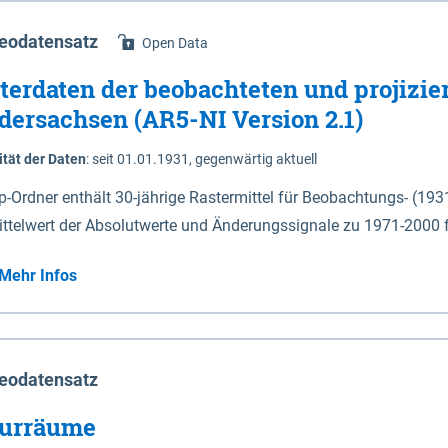
eodatensatz
Open Data
terdaten der beobachteten und projizie
dersachsen (AR5-NI Version 2.1)
ität der Daten
:
seit 01.01.1931, gegenwärtig aktuell
ip-Ordner enthält 30-jährige Rastermittel für Beobachtungs- (19
ittelwert der Absolutwerte und Änderungssignale zu 1971-2000 
P2.6 (2031-2060 und 2071-2100) im Koordinatensystem epsg:4647 (UTM32) 
Mehr Infos
su: Sommer (Jun. - Aug.) - au: Herbst (Sep. - Nov.) - wi: Winter (Dez. - Feb.) - hyr:
logisches Jahr (Nov. - Okt.) - hsu: Hydrologisches Sommerhalbjah
r. - Sep.) - vd: Vegetationsruhe (Okt. - Mär.) Neben den Rasterdaten ist eine
mation zu den Dateinamen und für eine Darstellung im GIS eine 
eodatensatz
lor-code gegeben.
urräume