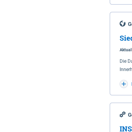
Lande
(Stro
Lücho
G
Sie
Aktual
Die D
Inner
Wohnn
G
INS