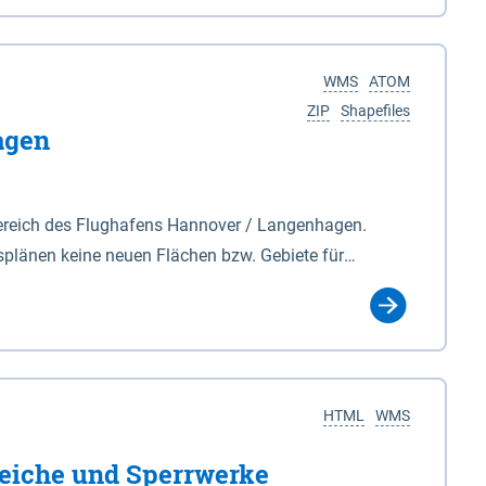
nackenburg im Osten und Hohnstorf (Elbe) im Westen
s Biosphärenreservat umfasst Teile der Landkreise
WMS
ATOM
ZIP
Shapefiles
agen
ereich des Flughafens Hannover / Langenhagen.
plänen keine neuen Flächen bzw. Gebiete für
tellt oder festgesetzt werden.
HTML
WMS
eiche und Sperrwerke