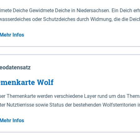
mete Deiche Gewidmete Deiche in Niedersachsen. Ein Deich erhä
asserdeiches oder Schutzdeiches durch Widmung, die die Deic
mete Deiche gelten die Bestimmungen des Niedersächsischen De
Mehr Infos
t enthalten. Sperrwerke Sperrwerke sind Bauwerke mit Sperrvorrichtungen in Tidegewässern, die dem
z eines Gebietes vor erhöhten Tiden, vor allem vor Sturmfluten
enannten Art erhält die Eigenschaft eines Sperrwerkes durch W
richt.
eodatensatz
menkarte Wolf
eser Themenkarte werden verschiedene Layer rund um das Thema 
ter Nutztierrisse sowie Status der bestehenden Wolfsterritorien 
Mehr Infos