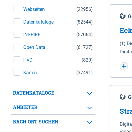
Webseiten
(22956)
G
Datenkataloge
(82544)
Eck
INSPIRE
(57064)
(1) D
Open Data
(61727)
Digit
HVD
(820)
Maßstab 1 : 10 000 (A
WGS 8
Karten
(37491)
Unive
für d
DATENKATALOGE
der in 
G
Natio
ANBIETER
Str
zwisc
nicht
NACH ORT SUCHEN
Digit
Lande