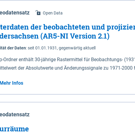
eodatensatz
Open Data
terdaten der beobachteten und projizie
dersachsen (AR5-NI Version 2.1)
ität der Daten
:
seit 01.01.1931, gegenwärtig aktuell
ip-Ordner enthält 30-jährige Rastermittel für Beobachtungs- (19
ittelwert der Absolutwerte und Änderungssignale zu 1971-2000 
P2.6 (2031-2060 und 2071-2100) im Koordinatensystem epsg:4647 (UTM32) 
Mehr Infos
su: Sommer (Jun. - Aug.) - au: Herbst (Sep. - Nov.) - wi: Winter (Dez. - Feb.) - hyr:
logisches Jahr (Nov. - Okt.) - hsu: Hydrologisches Sommerhalbjah
r. - Sep.) - vd: Vegetationsruhe (Okt. - Mär.) Neben den Rasterdaten ist eine
mation zu den Dateinamen und für eine Darstellung im GIS eine 
eodatensatz
lor-code gegeben.
urräume