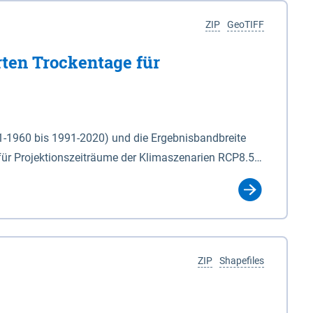
ZIP
GeoTIFF
rten Trockentage für
31-1960 bis 1991-2020) und die Ergebnisbandbreite
für Projektionszeiträume der Klimaszenarien RCP8.5
für die Zeiteinheiten: - yr: Kalenderjahr
r (Mai - Okt.) - hwi: Hydrologisches Winterhalbjahr
Klassifizierung der Rasterdaten mit Klassenname und
ZIP
Shapefiles