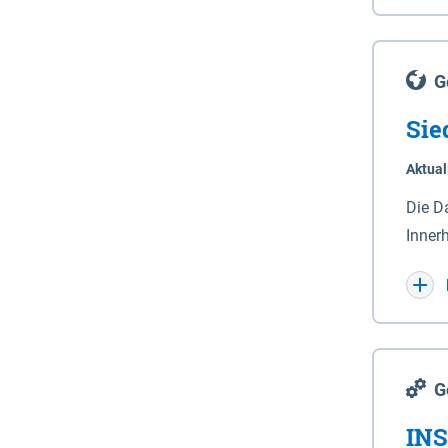
Lande
(Stro
Lücho
G
Sie
Aktual
Die D
Inner
Wohnn
G
INS