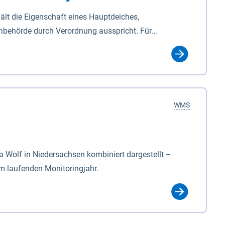
lt die Eigenschaft eines Hauptdeiches,
hbehörde durch Verordnung ausspricht. Für
ichgesetzes (NDG). Die Widmung "2.Deichlinie" ist
, zu dienen bestimmt sind (§2 Abs.3 NDG). Ein Bauwerk
idmung, die die Deichbehörde durch Verordnung
WMS
Wolf in Niedersachsen kombiniert dargestellt –
im laufenden Monitoringjahr.