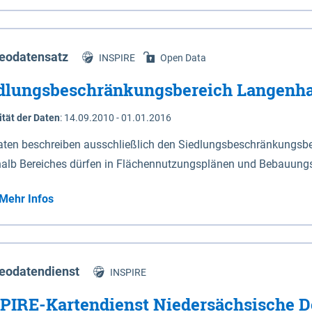
s Niedersachsen (vgl. Abb. 4-1) entlang der Elbe zwischen Sch
mkilometer 472,5 bei Schnackenburg bis 569 bei Lauenburg). Da
w-Dannenberg und Lüneburg.
eodatensatz
INSPIRE
Open Data
dlungsbeschränkungsbereich Langenh
ität der Daten
:
14.09.2010 - 01.01.2016
aten beschreiben ausschließlich den Siedlungsbeschränkungsb
halb Bereiches dürfen in Flächennutzungsplänen und Bebauungs
utzungen und besonders lärmempfindliche Einrichtungen darges
Mehr Infos
eodatendienst
INSPIRE
PIRE-Kartendienst Niedersächsische D