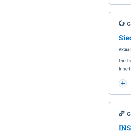
Lande
(Stro
Lücho
G
Sie
Aktual
Die D
Inner
Wohnn
G
INS