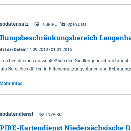
s Niedersachsen (vgl. Abb. 4-1) entlang der Elbe zwischen Sch
mkilometer 472,5 bei Schnackenburg bis 569 bei Lauenburg). Da
w-Dannenberg und Lüneburg.
eodatensatz
INSPIRE
Open Data
dlungsbeschränkungsbereich Langenh
ität der Daten
:
14.09.2010 - 01.01.2016
aten beschreiben ausschließlich den Siedlungsbeschränkungsb
halb Bereiches dürfen in Flächennutzungsplänen und Bebauungs
utzungen und besonders lärmempfindliche Einrichtungen darges
Mehr Infos
eodatendienst
INSPIRE
PIRE-Kartendienst Niedersächsische D