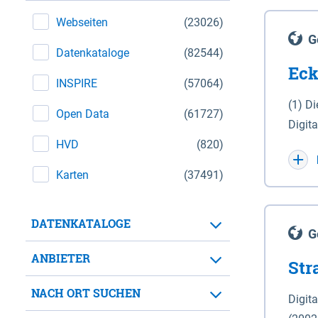
Webseiten
(23026)
G
Datenkataloge
(82544)
Eck
INSPIRE
(57064)
(1) D
Open Data
(61727)
Digit
HVD
(820)
Maßstab 1 : 10 000 (A
WGS 8
Karten
(37491)
Unive
für d
DATENKATALOGE
der in 
G
Natio
ANBIETER
Str
zwisc
nicht
NACH ORT SUCHEN
Digit
Lande