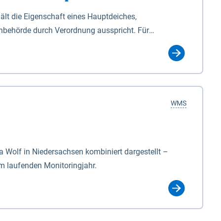
lt die Eigenschaft eines Hauptdeiches,
hbehörde durch Verordnung ausspricht. Für
ichgesetzes (NDG). Die Widmung "2.Deichlinie" ist
, zu dienen bestimmt sind (§2 Abs.3 NDG). Ein Bauwerk
idmung, die die Deichbehörde durch Verordnung
WMS
Wolf in Niedersachsen kombiniert dargestellt –
im laufenden Monitoringjahr.