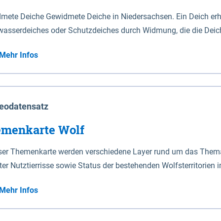
mete Deiche Gewidmete Deiche in Niedersachsen. Ein Deich erhä
asserdeiches oder Schutzdeiches durch Widmung, die die Deic
mete Deiche gelten die Bestimmungen des Niedersächsischen De
Mehr Infos
t enthalten. Sperrwerke Sperrwerke sind Bauwerke mit Sperrvorrichtungen in Tidegewässern, die dem
z eines Gebietes vor erhöhten Tiden, vor allem vor Sturmfluten
enannten Art erhält die Eigenschaft eines Sperrwerkes durch W
richt.
eodatensatz
menkarte Wolf
eser Themenkarte werden verschiedene Layer rund um das Thema 
ter Nutztierrisse sowie Status der bestehenden Wolfsterritorien 
Mehr Infos