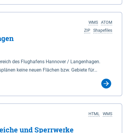
nackenburg im Osten und Hohnstorf (Elbe) im Westen
s Biosphärenreservat umfasst Teile der Landkreise
WMS
ATOM
ZIP
Shapefiles
agen
ereich des Flughafens Hannover / Langenhagen.
plänen keine neuen Flächen bzw. Gebiete für
tellt oder festgesetzt werden.
HTML
WMS
eiche und Sperrwerke