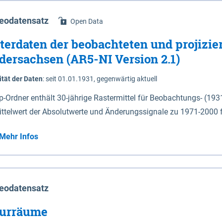
eodatensatz
Open Data
terdaten der beobachteten und projizie
dersachsen (AR5-NI Version 2.1)
ität der Daten
:
seit 01.01.1931, gegenwärtig aktuell
ip-Ordner enthält 30-jährige Rastermittel für Beobachtungs- (19
ittelwert der Absolutwerte und Änderungssignale zu 1971-2000 
P2.6 (2031-2060 und 2071-2100) im Koordinatensystem epsg:4647 (UTM32) 
Mehr Infos
su: Sommer (Jun. - Aug.) - au: Herbst (Sep. - Nov.) - wi: Winter (Dez. - Feb.) - hyr:
logisches Jahr (Nov. - Okt.) - hsu: Hydrologisches Sommerhalbjah
r. - Sep.) - vd: Vegetationsruhe (Okt. - Mär.) Neben den Rasterdaten ist eine
mation zu den Dateinamen und für eine Darstellung im GIS eine 
eodatensatz
lor-code gegeben.
urräume