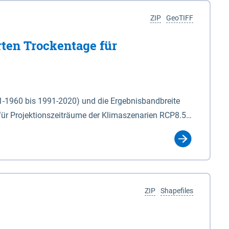
ZIP
GeoTIFF
rten Trockentage für
31-1960 bis 1991-2020) und die Ergebnisbandbreite
für Projektionszeiträume der Klimaszenarien RCP8.5
für die Zeiteinheiten: - yr: Kalenderjahr
r (Mai - Okt.) - hwi: Hydrologisches Winterhalbjahr
Klassifizierung der Rasterdaten mit Klassenname und
ZIP
Shapefiles