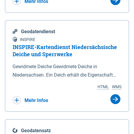
Bebauungsplänen keine neuen Flächen bzw.
Mehr Infos
Gebiete für Wohnnutzungen und besonders
lärmempfindliche Einrichtungen dargestellt oder
festgesetzt werden.
Geodatendienst
INSPIRE
INSPIRE-Kartendienst Niedersächsische
Deiche und Sperrwerke
Gewidmete Deiche Gewidmete Deiche in
Niedersachsen. Ein Deich erhält die Eigenschaft
eines Hauptdeiches, Hochwasserdeiches oder
HTML
WMS
Schutzdeiches durch Widmung, die die
Deichbehörde durch Verordnung ausspricht. Für
Mehr Infos
gewidmete Deiche gelten die Bestimmungen des
Niedersächsischen Deichgesetzes (NDG). Die
Widmung "2.Deichlinie" ist im Datenbestand nicht
Geodatensatz
enthalten. Sperrwerke Sperrwerke sind Bauwerke