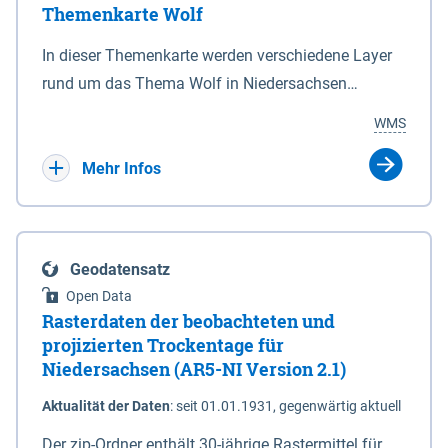
Themenkarte Wolf
mit Sperrvorrichtungen in Tidegewässern, die dem
Schutz eines Gebietes vor erhöhten Tiden, vor allem
In dieser Themenkarte werden verschiedene Layer
vor Sturmfluten, zu dienen bestimmt sind (§2 Abs.3
rund um das Thema Wolf in Niedersachsen
NDG). Ein Bauwerk der genannten Art erhält die
kombiniert dargestellt – darunter Nutztierrisse
WMS
Eigenschaft eines Sperrwerkes durch Widmung, die
sowie Status der bestehenden Wolfsterritorien im
die Deichbehörde durch Verordnung ausspricht.
laufenden Monitoringjahr.
Mehr Infos
Geodatensatz
Open Data
Rasterdaten der beobachteten und
projizierten Trockentage für
Niedersachsen (AR5-NI Version 2.1)
Aktualität der Daten
:
seit 01.01.1931, gegenwärtig aktuell
Der zip-Ordner enthält 30-jährige Rastermittel für