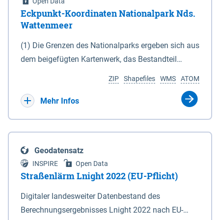
Open Data
Eckpunkt-Koordinaten Nationalpark Nds.
Wattenmeer
(1) Die Grenzen des Nationalparks ergeben sich aus
dem beigefügten Kartenwerk, das Bestandteil
dieses Gesetzes ist: 1. Digitale Topografische Karte
ZIP
Shapefiles
WMS
ATOM
(DTK) im Maßstab 1 : 100 000 (Anlage 2), 2.
verkleinerte Amtliche Karte 1 : 5 000 (AK5) im
Mehr Infos
Maßstab 1 : 10 000 (Anlage 3). Die geografischen
Koordinaten der Anlagen 2 und 3 sind im
geodätischen Referenzsystem WGS 84 sowie als
Geodatensatz
projizierte Koordinaten im Europäischen
INSPIRE
Open Data
Terrestrischen Referenzsystem 1989 (ETRS 89) mit
Straßenlärm Lnight 2022 (EU-Pflicht)
der Universalen Transversalen Mercator-Abbildung
Digitaler landesweiter Datenbestand des
bezogen auf die Zone 32 N (UTM 32N) dargestellt
Berechnungsergebnisses Lnight 2022 nach EU-
(Anlage 4); Gleiches gilt für die geografischen