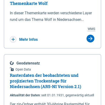
Themenkarte Wolf
mit Sperrvorrichtungen in Tidegewässern, die dem
Schutz eines Gebietes vor erhöhten Tiden, vor allem
In dieser Themenkarte werden verschiedene Layer
vor Sturmfluten, zu dienen bestimmt sind (§2 Abs.3
rund um das Thema Wolf in Niedersachsen
NDG). Ein Bauwerk der genannten Art erhält die
kombiniert dargestellt – darunter Nutztierrisse
WMS
Eigenschaft eines Sperrwerkes durch Widmung, die
sowie Status der bestehenden Wolfsterritorien im
die Deichbehörde durch Verordnung ausspricht.
laufenden Monitoringjahr.
Mehr Infos
Geodatensatz
Open Data
Rasterdaten der beobachteten und
projizierten Trockentage für
Niedersachsen (AR5-NI Version 2.1)
Aktualität der Daten
:
seit 01.01.1931, gegenwärtig aktuell
Der zip-Ordner enthält 30-jährige Rastermittel für