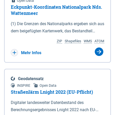
Open Data
Eckpunkt-Koordinaten Nationalpark Nds.
Wattenmeer
(1) Die Grenzen des Nationalparks ergeben sich aus
dem beigefügten Kartenwerk, das Bestandteil
dieses Gesetzes ist: 1. Digitale Topografische Karte
ZIP
Shapefiles
WMS
ATOM
(DTK) im Maßstab 1 : 100 000 (Anlage 2), 2.
verkleinerte Amtliche Karte 1 : 5 000 (AK5) im
Mehr Infos
Maßstab 1 : 10 000 (Anlage 3). Die geografischen
Koordinaten der Anlagen 2 und 3 sind im
geodätischen Referenzsystem WGS 84 sowie als
Geodatensatz
projizierte Koordinaten im Europäischen
INSPIRE
Open Data
Terrestrischen Referenzsystem 1989 (ETRS 89) mit
Straßenlärm Lnight 2022 (EU-Pflicht)
der Universalen Transversalen Mercator-Abbildung
Digitaler landesweiter Datenbestand des
bezogen auf die Zone 32 N (UTM 32N) dargestellt
Berechnungsergebnisses Lnight 2022 nach EU-
(Anlage 4); Gleiches gilt für die geografischen