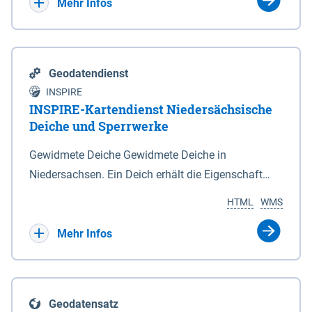
Bebauungsplänen keine neuen Flächen bzw.
Mehr Infos
Gebiete für Wohnnutzungen und besonders
lärmempfindliche Einrichtungen dargestellt oder
festgesetzt werden.
Geodatendienst
INSPIRE
INSPIRE-Kartendienst Niedersächsische
Deiche und Sperrwerke
Gewidmete Deiche Gewidmete Deiche in
Niedersachsen. Ein Deich erhält die Eigenschaft
eines Hauptdeiches, Hochwasserdeiches oder
HTML
WMS
Schutzdeiches durch Widmung, die die
Deichbehörde durch Verordnung ausspricht. Für
Mehr Infos
gewidmete Deiche gelten die Bestimmungen des
Niedersächsischen Deichgesetzes (NDG). Die
Widmung "2.Deichlinie" ist im Datenbestand nicht
Geodatensatz
enthalten. Sperrwerke Sperrwerke sind Bauwerke