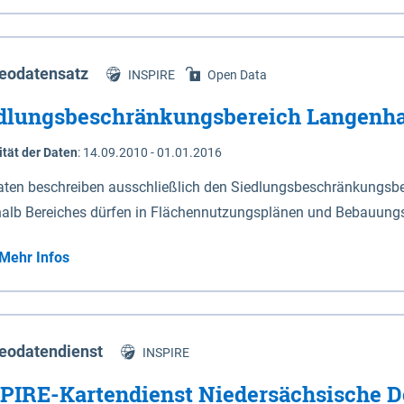
s Niedersachsen (vgl. Abb. 4-1) entlang der Elbe zwischen Sch
mkilometer 472,5 bei Schnackenburg bis 569 bei Lauenburg). Da
w-Dannenberg und Lüneburg.
eodatensatz
INSPIRE
Open Data
dlungsbeschränkungsbereich Langenh
ität der Daten
:
14.09.2010 - 01.01.2016
aten beschreiben ausschließlich den Siedlungsbeschränkungsb
halb Bereiches dürfen in Flächennutzungsplänen und Bebauungs
utzungen und besonders lärmempfindliche Einrichtungen darges
Mehr Infos
eodatendienst
INSPIRE
PIRE-Kartendienst Niedersächsische D