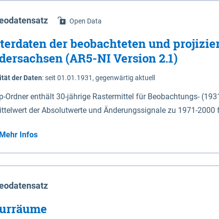
eodatensatz
Open Data
terdaten der beobachteten und projizie
dersachsen (AR5-NI Version 2.1)
ität der Daten
:
seit 01.01.1931, gegenwärtig aktuell
ip-Ordner enthält 30-jährige Rastermittel für Beobachtungs- (19
ittelwert der Absolutwerte und Änderungssignale zu 1971-2000 
P2.6 (2031-2060 und 2071-2100) im Koordinatensystem epsg:4647 (UTM32) 
Mehr Infos
su: Sommer (Jun. - Aug.) - au: Herbst (Sep. - Nov.) - wi: Winter (Dez. - Feb.) - hyr:
logisches Jahr (Nov. - Okt.) - hsu: Hydrologisches Sommerhalbjah
r. - Sep.) - vd: Vegetationsruhe (Okt. - Mär.) Neben den Rasterdaten ist eine
mation zu den Dateinamen und für eine Darstellung im GIS eine 
eodatensatz
lor-code gegeben.
urräume