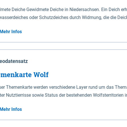
mete Deiche Gewidmete Deiche in Niedersachsen. Ein Deich erhä
asserdeiches oder Schutzdeiches durch Widmung, die die Deic
mete Deiche gelten die Bestimmungen des Niedersächsischen De
Mehr Infos
t enthalten. Sperrwerke Sperrwerke sind Bauwerke mit Sperrvorrichtungen in Tidegewässern, die dem
z eines Gebietes vor erhöhten Tiden, vor allem vor Sturmfluten
enannten Art erhält die Eigenschaft eines Sperrwerkes durch W
richt.
eodatensatz
menkarte Wolf
eser Themenkarte werden verschiedene Layer rund um das Thema 
ter Nutztierrisse sowie Status der bestehenden Wolfsterritorien 
Mehr Infos