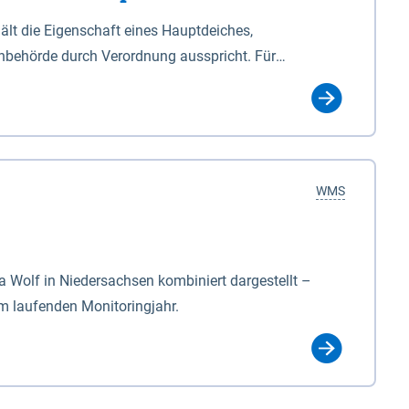
lt die Eigenschaft eines Hauptdeiches,
hbehörde durch Verordnung ausspricht. Für
ichgesetzes (NDG). Die Widmung "2.Deichlinie" ist
, zu dienen bestimmt sind (§2 Abs.3 NDG). Ein Bauwerk
idmung, die die Deichbehörde durch Verordnung
WMS
Wolf in Niedersachsen kombiniert dargestellt –
im laufenden Monitoringjahr.