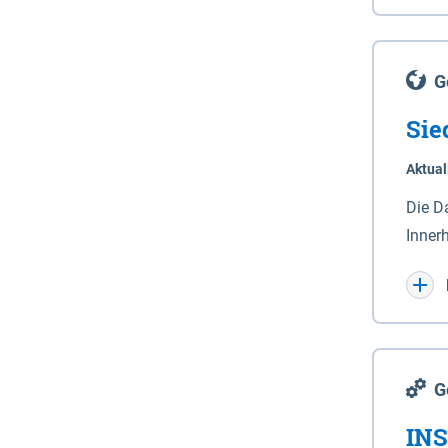
Lande
(Stro
Lücho
G
Sie
Aktual
Die D
Inner
Wohnn
G
INS