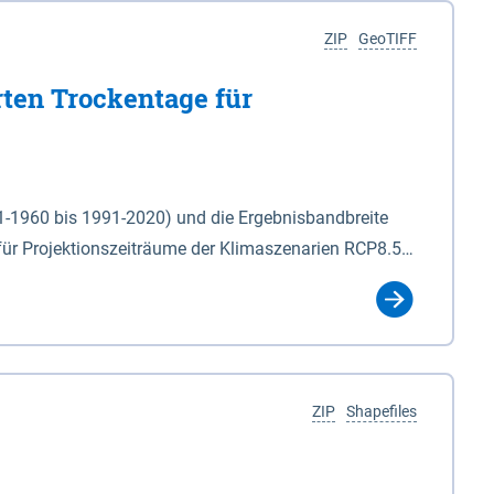
ZIP
GeoTIFF
rten Trockentage für
31-1960 bis 1991-2020) und die Ergebnisbandbreite
für Projektionszeiträume der Klimaszenarien RCP8.5
für die Zeiteinheiten: - yr: Kalenderjahr
r (Mai - Okt.) - hwi: Hydrologisches Winterhalbjahr
Klassifizierung der Rasterdaten mit Klassenname und
ZIP
Shapefiles