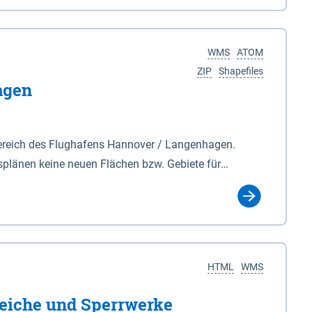
nackenburg im Osten und Hohnstorf (Elbe) im Westen
s Biosphärenreservat umfasst Teile der Landkreise
WMS
ATOM
ZIP
Shapefiles
agen
ereich des Flughafens Hannover / Langenhagen.
plänen keine neuen Flächen bzw. Gebiete für
tellt oder festgesetzt werden.
HTML
WMS
eiche und Sperrwerke