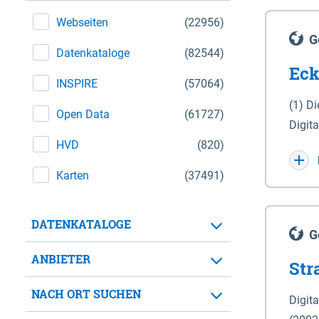
Webseiten
(22956)
G
Datenkataloge
(82544)
Eck
INSPIRE
(57064)
(1) D
Open Data
(61727)
Digit
HVD
(820)
Maßstab 1 : 10 000 (A
WGS 8
Karten
(37491)
Unive
für d
DATENKATALOGE
der in 
G
Natio
ANBIETER
Str
zwisc
nicht
NACH ORT SUCHEN
Digit
Lande