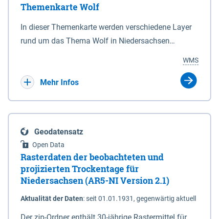
Themenkarte Wolf
mit Sperrvorrichtungen in Tidegewässern, die dem
Schutz eines Gebietes vor erhöhten Tiden, vor allem
In dieser Themenkarte werden verschiedene Layer
vor Sturmfluten, zu dienen bestimmt sind (§2 Abs.3
rund um das Thema Wolf in Niedersachsen
NDG). Ein Bauwerk der genannten Art erhält die
kombiniert dargestellt – darunter Nutztierrisse
WMS
Eigenschaft eines Sperrwerkes durch Widmung, die
sowie Status der bestehenden Wolfsterritorien im
die Deichbehörde durch Verordnung ausspricht.
laufenden Monitoringjahr.
Mehr Infos
Geodatensatz
Open Data
Rasterdaten der beobachteten und
projizierten Trockentage für
Niedersachsen (AR5-NI Version 2.1)
Aktualität der Daten
:
seit 01.01.1931, gegenwärtig aktuell
Der zip-Ordner enthält 30-jährige Rastermittel für