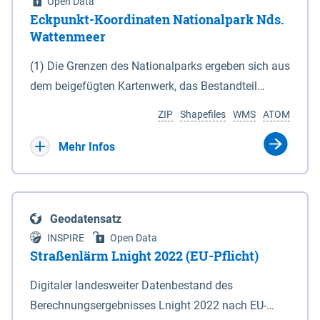
Open Data
Eckpunkt-Koordinaten Nationalpark Nds.
Wattenmeer
(1) Die Grenzen des Nationalparks ergeben sich aus
dem beigefügten Kartenwerk, das Bestandteil
dieses Gesetzes ist: 1. Digitale Topografische Karte
ZIP
Shapefiles
WMS
ATOM
(DTK) im Maßstab 1 : 100 000 (Anlage 2), 2.
verkleinerte Amtliche Karte 1 : 5 000 (AK5) im
Mehr Infos
Maßstab 1 : 10 000 (Anlage 3). Die geografischen
Koordinaten der Anlagen 2 und 3 sind im
geodätischen Referenzsystem WGS 84 sowie als
Geodatensatz
projizierte Koordinaten im Europäischen
INSPIRE
Open Data
Terrestrischen Referenzsystem 1989 (ETRS 89) mit
Straßenlärm Lnight 2022 (EU-Pflicht)
der Universalen Transversalen Mercator-Abbildung
Digitaler landesweiter Datenbestand des
bezogen auf die Zone 32 N (UTM 32N) dargestellt
Berechnungsergebnisses Lnight 2022 nach EU-
(Anlage 4); Gleiches gilt für die geografischen