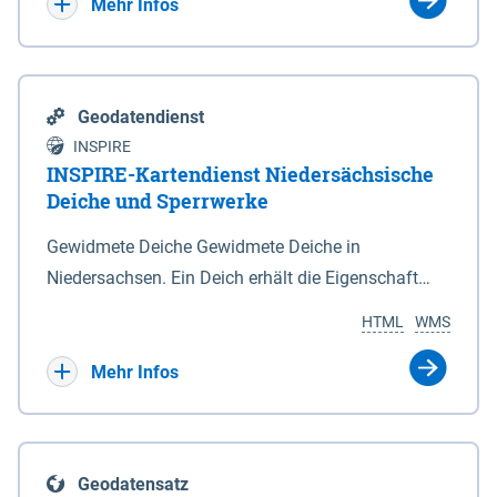
Bebauungsplänen keine neuen Flächen bzw.
Mehr Infos
Gebiete für Wohnnutzungen und besonders
lärmempfindliche Einrichtungen dargestellt oder
festgesetzt werden.
Geodatendienst
INSPIRE
INSPIRE-Kartendienst Niedersächsische
Deiche und Sperrwerke
Gewidmete Deiche Gewidmete Deiche in
Niedersachsen. Ein Deich erhält die Eigenschaft
eines Hauptdeiches, Hochwasserdeiches oder
HTML
WMS
Schutzdeiches durch Widmung, die die
Deichbehörde durch Verordnung ausspricht. Für
Mehr Infos
gewidmete Deiche gelten die Bestimmungen des
Niedersächsischen Deichgesetzes (NDG). Die
Widmung "2.Deichlinie" ist im Datenbestand nicht
Geodatensatz
enthalten. Sperrwerke Sperrwerke sind Bauwerke