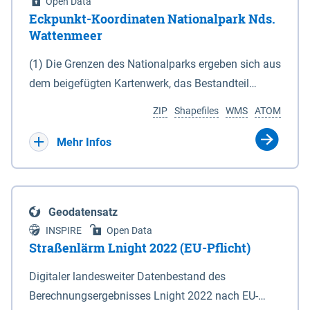
Open Data
Eckpunkt-Koordinaten Nationalpark Nds.
Wattenmeer
(1) Die Grenzen des Nationalparks ergeben sich aus
dem beigefügten Kartenwerk, das Bestandteil
dieses Gesetzes ist: 1. Digitale Topografische Karte
ZIP
Shapefiles
WMS
ATOM
(DTK) im Maßstab 1 : 100 000 (Anlage 2), 2.
verkleinerte Amtliche Karte 1 : 5 000 (AK5) im
Mehr Infos
Maßstab 1 : 10 000 (Anlage 3). Die geografischen
Koordinaten der Anlagen 2 und 3 sind im
geodätischen Referenzsystem WGS 84 sowie als
Geodatensatz
projizierte Koordinaten im Europäischen
INSPIRE
Open Data
Terrestrischen Referenzsystem 1989 (ETRS 89) mit
Straßenlärm Lnight 2022 (EU-Pflicht)
der Universalen Transversalen Mercator-Abbildung
Digitaler landesweiter Datenbestand des
bezogen auf die Zone 32 N (UTM 32N) dargestellt
Berechnungsergebnisses Lnight 2022 nach EU-
(Anlage 4); Gleiches gilt für die geografischen