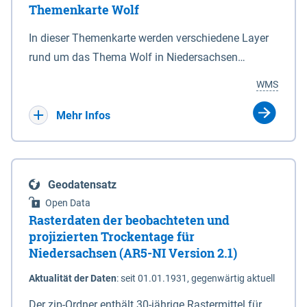
Themenkarte Wolf
mit Sperrvorrichtungen in Tidegewässern, die dem
Schutz eines Gebietes vor erhöhten Tiden, vor allem
In dieser Themenkarte werden verschiedene Layer
vor Sturmfluten, zu dienen bestimmt sind (§2 Abs.3
rund um das Thema Wolf in Niedersachsen
NDG). Ein Bauwerk der genannten Art erhält die
kombiniert dargestellt – darunter Nutztierrisse
WMS
Eigenschaft eines Sperrwerkes durch Widmung, die
sowie Status der bestehenden Wolfsterritorien im
die Deichbehörde durch Verordnung ausspricht.
laufenden Monitoringjahr.
Mehr Infos
Geodatensatz
Open Data
Rasterdaten der beobachteten und
projizierten Trockentage für
Niedersachsen (AR5-NI Version 2.1)
Aktualität der Daten
:
seit 01.01.1931, gegenwärtig aktuell
Der zip-Ordner enthält 30-jährige Rastermittel für