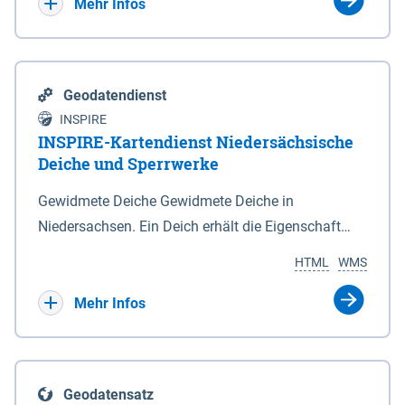
Bebauungsplänen keine neuen Flächen bzw.
Mehr Infos
Gebiete für Wohnnutzungen und besonders
lärmempfindliche Einrichtungen dargestellt oder
festgesetzt werden.
Geodatendienst
INSPIRE
INSPIRE-Kartendienst Niedersächsische
Deiche und Sperrwerke
Gewidmete Deiche Gewidmete Deiche in
Niedersachsen. Ein Deich erhält die Eigenschaft
eines Hauptdeiches, Hochwasserdeiches oder
HTML
WMS
Schutzdeiches durch Widmung, die die
Deichbehörde durch Verordnung ausspricht. Für
Mehr Infos
gewidmete Deiche gelten die Bestimmungen des
Niedersächsischen Deichgesetzes (NDG). Die
Widmung "2.Deichlinie" ist im Datenbestand nicht
Geodatensatz
enthalten. Sperrwerke Sperrwerke sind Bauwerke