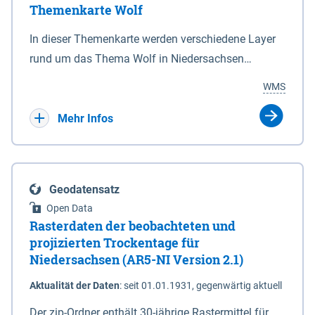
Themenkarte Wolf
mit Sperrvorrichtungen in Tidegewässern, die dem
Schutz eines Gebietes vor erhöhten Tiden, vor allem
In dieser Themenkarte werden verschiedene Layer
vor Sturmfluten, zu dienen bestimmt sind (§2 Abs.3
rund um das Thema Wolf in Niedersachsen
NDG). Ein Bauwerk der genannten Art erhält die
kombiniert dargestellt – darunter Nutztierrisse
WMS
Eigenschaft eines Sperrwerkes durch Widmung, die
sowie Status der bestehenden Wolfsterritorien im
die Deichbehörde durch Verordnung ausspricht.
laufenden Monitoringjahr.
Mehr Infos
Geodatensatz
Open Data
Rasterdaten der beobachteten und
projizierten Trockentage für
Niedersachsen (AR5-NI Version 2.1)
Aktualität der Daten
:
seit 01.01.1931, gegenwärtig aktuell
Der zip-Ordner enthält 30-jährige Rastermittel für