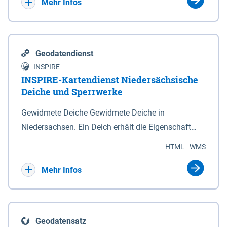
Bebauungsplänen keine neuen Flächen bzw.
Mehr Infos
Gebiete für Wohnnutzungen und besonders
lärmempfindliche Einrichtungen dargestellt oder
festgesetzt werden.
Geodatendienst
INSPIRE
INSPIRE-Kartendienst Niedersächsische
Deiche und Sperrwerke
Gewidmete Deiche Gewidmete Deiche in
Niedersachsen. Ein Deich erhält die Eigenschaft
eines Hauptdeiches, Hochwasserdeiches oder
HTML
WMS
Schutzdeiches durch Widmung, die die
Deichbehörde durch Verordnung ausspricht. Für
Mehr Infos
gewidmete Deiche gelten die Bestimmungen des
Niedersächsischen Deichgesetzes (NDG). Die
Widmung "2.Deichlinie" ist im Datenbestand nicht
Geodatensatz
enthalten. Sperrwerke Sperrwerke sind Bauwerke