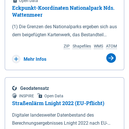
Open Data
Eckpunkt-Koordinaten Nationalpark Nds.
Wattenmeer
(1) Die Grenzen des Nationalparks ergeben sich aus
dem beigefügten Kartenwerk, das Bestandteil
dieses Gesetzes ist: 1. Digitale Topografische Karte
ZIP
Shapefiles
WMS
ATOM
(DTK) im Maßstab 1 : 100 000 (Anlage 2), 2.
verkleinerte Amtliche Karte 1 : 5 000 (AK5) im
Mehr Infos
Maßstab 1 : 10 000 (Anlage 3). Die geografischen
Koordinaten der Anlagen 2 und 3 sind im
geodätischen Referenzsystem WGS 84 sowie als
Geodatensatz
projizierte Koordinaten im Europäischen
INSPIRE
Open Data
Terrestrischen Referenzsystem 1989 (ETRS 89) mit
Straßenlärm Lnight 2022 (EU-Pflicht)
der Universalen Transversalen Mercator-Abbildung
Digitaler landesweiter Datenbestand des
bezogen auf die Zone 32 N (UTM 32N) dargestellt
Berechnungsergebnisses Lnight 2022 nach EU-
(Anlage 4); Gleiches gilt für die geografischen