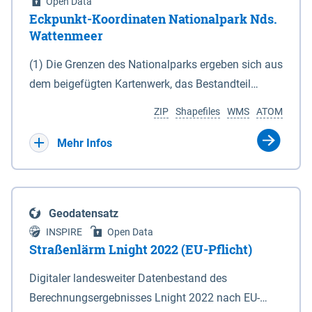
Open Data
Eckpunkt-Koordinaten Nationalpark Nds.
Wattenmeer
(1) Die Grenzen des Nationalparks ergeben sich aus
dem beigefügten Kartenwerk, das Bestandteil
dieses Gesetzes ist: 1. Digitale Topografische Karte
ZIP
Shapefiles
WMS
ATOM
(DTK) im Maßstab 1 : 100 000 (Anlage 2), 2.
verkleinerte Amtliche Karte 1 : 5 000 (AK5) im
Mehr Infos
Maßstab 1 : 10 000 (Anlage 3). Die geografischen
Koordinaten der Anlagen 2 und 3 sind im
geodätischen Referenzsystem WGS 84 sowie als
Geodatensatz
projizierte Koordinaten im Europäischen
INSPIRE
Open Data
Terrestrischen Referenzsystem 1989 (ETRS 89) mit
Straßenlärm Lnight 2022 (EU-Pflicht)
der Universalen Transversalen Mercator-Abbildung
Digitaler landesweiter Datenbestand des
bezogen auf die Zone 32 N (UTM 32N) dargestellt
Berechnungsergebnisses Lnight 2022 nach EU-
(Anlage 4); Gleiches gilt für die geografischen