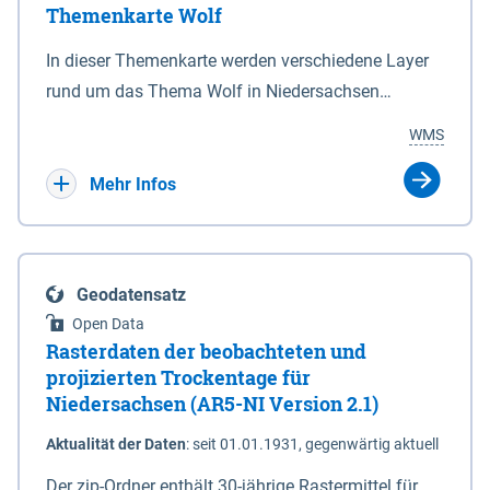
Themenkarte Wolf
mit Sperrvorrichtungen in Tidegewässern, die dem
Schutz eines Gebietes vor erhöhten Tiden, vor allem
In dieser Themenkarte werden verschiedene Layer
vor Sturmfluten, zu dienen bestimmt sind (§2 Abs.3
rund um das Thema Wolf in Niedersachsen
NDG). Ein Bauwerk der genannten Art erhält die
kombiniert dargestellt – darunter Nutztierrisse
WMS
Eigenschaft eines Sperrwerkes durch Widmung, die
sowie Status der bestehenden Wolfsterritorien im
die Deichbehörde durch Verordnung ausspricht.
laufenden Monitoringjahr.
Mehr Infos
Geodatensatz
Open Data
Rasterdaten der beobachteten und
projizierten Trockentage für
Niedersachsen (AR5-NI Version 2.1)
Aktualität der Daten
:
seit 01.01.1931, gegenwärtig aktuell
Der zip-Ordner enthält 30-jährige Rastermittel für