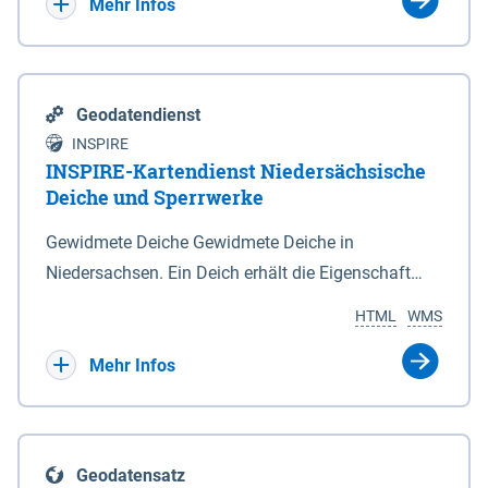
Bebauungsplänen keine neuen Flächen bzw.
Mehr Infos
Gebiete für Wohnnutzungen und besonders
lärmempfindliche Einrichtungen dargestellt oder
festgesetzt werden.
Geodatendienst
INSPIRE
INSPIRE-Kartendienst Niedersächsische
Deiche und Sperrwerke
Gewidmete Deiche Gewidmete Deiche in
Niedersachsen. Ein Deich erhält die Eigenschaft
eines Hauptdeiches, Hochwasserdeiches oder
HTML
WMS
Schutzdeiches durch Widmung, die die
Deichbehörde durch Verordnung ausspricht. Für
Mehr Infos
gewidmete Deiche gelten die Bestimmungen des
Niedersächsischen Deichgesetzes (NDG). Die
Widmung "2.Deichlinie" ist im Datenbestand nicht
Geodatensatz
enthalten. Sperrwerke Sperrwerke sind Bauwerke