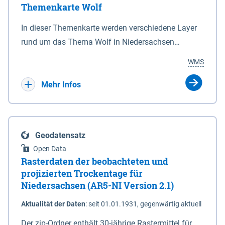
Themenkarte Wolf
mit Sperrvorrichtungen in Tidegewässern, die dem
Schutz eines Gebietes vor erhöhten Tiden, vor allem
In dieser Themenkarte werden verschiedene Layer
vor Sturmfluten, zu dienen bestimmt sind (§2 Abs.3
rund um das Thema Wolf in Niedersachsen
NDG). Ein Bauwerk der genannten Art erhält die
kombiniert dargestellt – darunter Nutztierrisse
WMS
Eigenschaft eines Sperrwerkes durch Widmung, die
sowie Status der bestehenden Wolfsterritorien im
die Deichbehörde durch Verordnung ausspricht.
laufenden Monitoringjahr.
Mehr Infos
Geodatensatz
Open Data
Rasterdaten der beobachteten und
projizierten Trockentage für
Niedersachsen (AR5-NI Version 2.1)
Aktualität der Daten
:
seit 01.01.1931, gegenwärtig aktuell
Der zip-Ordner enthält 30-jährige Rastermittel für