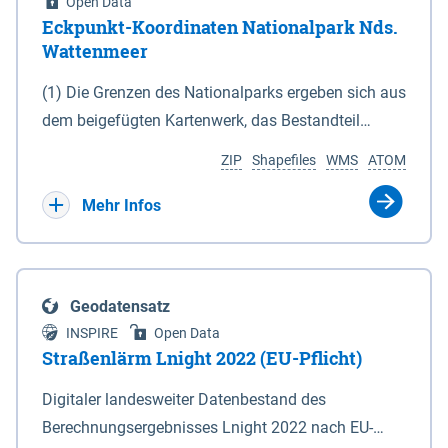
Open Data
Eckpunkt-Koordinaten Nationalpark Nds.
Wattenmeer
(1) Die Grenzen des Nationalparks ergeben sich aus
dem beigefügten Kartenwerk, das Bestandteil
dieses Gesetzes ist: 1. Digitale Topografische Karte
ZIP
Shapefiles
WMS
ATOM
(DTK) im Maßstab 1 : 100 000 (Anlage 2), 2.
verkleinerte Amtliche Karte 1 : 5 000 (AK5) im
Mehr Infos
Maßstab 1 : 10 000 (Anlage 3). Die geografischen
Koordinaten der Anlagen 2 und 3 sind im
geodätischen Referenzsystem WGS 84 sowie als
Geodatensatz
projizierte Koordinaten im Europäischen
INSPIRE
Open Data
Terrestrischen Referenzsystem 1989 (ETRS 89) mit
Straßenlärm Lnight 2022 (EU-Pflicht)
der Universalen Transversalen Mercator-Abbildung
Digitaler landesweiter Datenbestand des
bezogen auf die Zone 32 N (UTM 32N) dargestellt
Berechnungsergebnisses Lnight 2022 nach EU-
(Anlage 4); Gleiches gilt für die geografischen