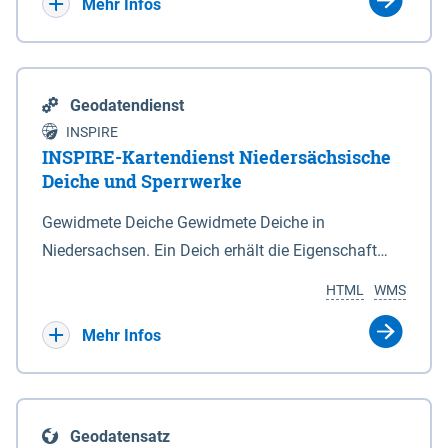
Bebauungsplänen keine neuen Flächen bzw.
Mehr Infos
Gebiete für Wohnnutzungen und besonders
lärmempfindliche Einrichtungen dargestellt oder
festgesetzt werden.
Geodatendienst
INSPIRE
INSPIRE-Kartendienst Niedersächsische
Deiche und Sperrwerke
Gewidmete Deiche Gewidmete Deiche in
Niedersachsen. Ein Deich erhält die Eigenschaft
eines Hauptdeiches, Hochwasserdeiches oder
HTML
WMS
Schutzdeiches durch Widmung, die die
Deichbehörde durch Verordnung ausspricht. Für
Mehr Infos
gewidmete Deiche gelten die Bestimmungen des
Niedersächsischen Deichgesetzes (NDG). Die
Widmung "2.Deichlinie" ist im Datenbestand nicht
Geodatensatz
enthalten. Sperrwerke Sperrwerke sind Bauwerke