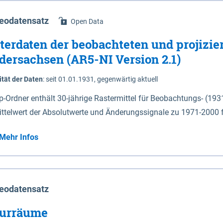
eodatensatz
Open Data
terdaten der beobachteten und projizie
dersachsen (AR5-NI Version 2.1)
ität der Daten
:
seit 01.01.1931, gegenwärtig aktuell
ip-Ordner enthält 30-jährige Rastermittel für Beobachtungs- (19
ittelwert der Absolutwerte und Änderungssignale zu 1971-2000 
P2.6 (2031-2060 und 2071-2100) im Koordinatensystem epsg:4647 (UTM32) 
Mehr Infos
su: Sommer (Jun. - Aug.) - au: Herbst (Sep. - Nov.) - wi: Winter (Dez. - Feb.) - hyr:
logisches Jahr (Nov. - Okt.) - hsu: Hydrologisches Sommerhalbjah
r. - Sep.) - vd: Vegetationsruhe (Okt. - Mär.) Neben den Rasterdaten ist eine
mation zu den Dateinamen und für eine Darstellung im GIS eine 
eodatensatz
lor-code gegeben.
urräume