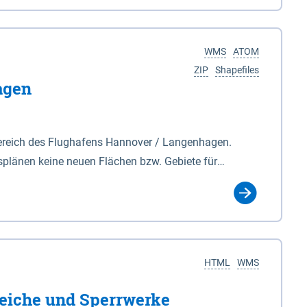
nackenburg im Osten und Hohnstorf (Elbe) im Westen
s Biosphärenreservat umfasst Teile der Landkreise
WMS
ATOM
ZIP
Shapefiles
agen
ereich des Flughafens Hannover / Langenhagen.
plänen keine neuen Flächen bzw. Gebiete für
tellt oder festgesetzt werden.
HTML
WMS
eiche und Sperrwerke