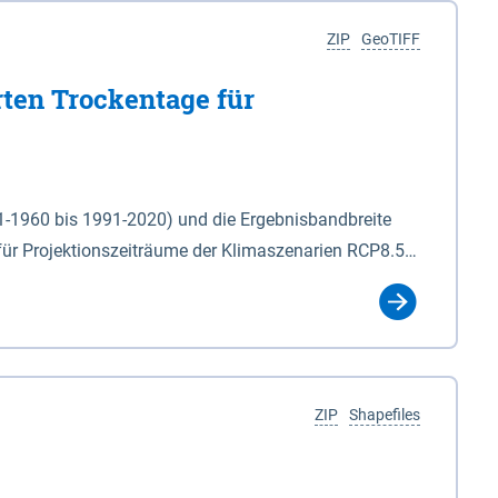
ZIP
GeoTIFF
rten Trockentage für
31-1960 bis 1991-2020) und die Ergebnisbandbreite
für Projektionszeiträume der Klimaszenarien RCP8.5
für die Zeiteinheiten: - yr: Kalenderjahr
r (Mai - Okt.) - hwi: Hydrologisches Winterhalbjahr
Klassifizierung der Rasterdaten mit Klassenname und
ZIP
Shapefiles