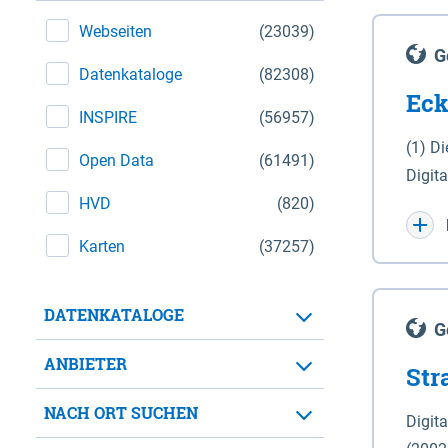
Webseiten
(23039)
G
Datenkataloge
(82308)
Eck
INSPIRE
(56957)
(1) D
Open Data
(61491)
Digit
HVD
(820)
Maßstab 1 : 10 000 (A
WGS 8
Karten
(37257)
Unive
für d
DATENKATALOGE
der in 
G
Natio
ANBIETER
Str
zwisc
nicht
NACH ORT SUCHEN
Digit
Lande