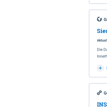
Lande
(Stro
Lücho
G
Sie
Aktual
Die D
Inner
Wohnn
G
INS