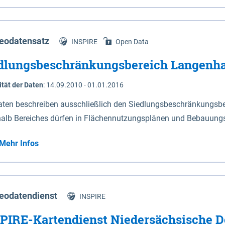
s Niedersachsen (vgl. Abb. 4-1) entlang der Elbe zwischen Sch
mkilometer 472,5 bei Schnackenburg bis 569 bei Lauenburg). Da
w-Dannenberg und Lüneburg.
eodatensatz
INSPIRE
Open Data
dlungsbeschränkungsbereich Langenh
ität der Daten
:
14.09.2010 - 01.01.2016
aten beschreiben ausschließlich den Siedlungsbeschränkungsb
halb Bereiches dürfen in Flächennutzungsplänen und Bebauungs
utzungen und besonders lärmempfindliche Einrichtungen darges
Mehr Infos
eodatendienst
INSPIRE
PIRE-Kartendienst Niedersächsische D