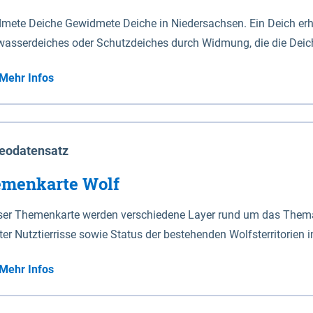
mete Deiche Gewidmete Deiche in Niedersachsen. Ein Deich erhä
asserdeiches oder Schutzdeiches durch Widmung, die die Deic
mete Deiche gelten die Bestimmungen des Niedersächsischen De
Mehr Infos
t enthalten. Sperrwerke Sperrwerke sind Bauwerke mit Sperrvorrichtungen in Tidegewässern, die dem
z eines Gebietes vor erhöhten Tiden, vor allem vor Sturmfluten
enannten Art erhält die Eigenschaft eines Sperrwerkes durch W
richt.
eodatensatz
menkarte Wolf
eser Themenkarte werden verschiedene Layer rund um das Thema 
ter Nutztierrisse sowie Status der bestehenden Wolfsterritorien 
Mehr Infos