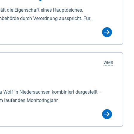
lt die Eigenschaft eines Hauptdeiches,
hbehörde durch Verordnung ausspricht. Für
ichgesetzes (NDG). Die Widmung "2.Deichlinie" ist
, zu dienen bestimmt sind (§2 Abs.3 NDG). Ein Bauwerk
idmung, die die Deichbehörde durch Verordnung
WMS
Wolf in Niedersachsen kombiniert dargestellt –
im laufenden Monitoringjahr.