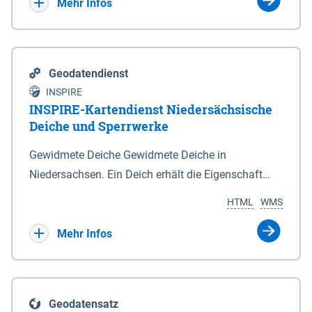
Bebauungsplänen keine neuen Flächen bzw.
Mehr Infos
Gebiete für Wohnnutzungen und besonders
lärmempfindliche Einrichtungen dargestellt oder
festgesetzt werden.
Geodatendienst
INSPIRE
INSPIRE-Kartendienst Niedersächsische
Deiche und Sperrwerke
Gewidmete Deiche Gewidmete Deiche in
Niedersachsen. Ein Deich erhält die Eigenschaft
eines Hauptdeiches, Hochwasserdeiches oder
HTML
WMS
Schutzdeiches durch Widmung, die die
Deichbehörde durch Verordnung ausspricht. Für
Mehr Infos
gewidmete Deiche gelten die Bestimmungen des
Niedersächsischen Deichgesetzes (NDG). Die
Widmung "2.Deichlinie" ist im Datenbestand nicht
Geodatensatz
enthalten. Sperrwerke Sperrwerke sind Bauwerke