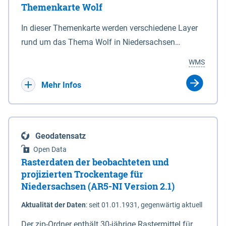
Themenkarte Wolf
mit Sperrvorrichtungen in Tidegewässern, die dem
Schutz eines Gebietes vor erhöhten Tiden, vor allem
In dieser Themenkarte werden verschiedene Layer
vor Sturmfluten, zu dienen bestimmt sind (§2 Abs.3
rund um das Thema Wolf in Niedersachsen
NDG). Ein Bauwerk der genannten Art erhält die
kombiniert dargestellt – darunter Nutztierrisse
WMS
Eigenschaft eines Sperrwerkes durch Widmung, die
sowie Status der bestehenden Wolfsterritorien im
die Deichbehörde durch Verordnung ausspricht.
laufenden Monitoringjahr.
Mehr Infos
Geodatensatz
Open Data
Rasterdaten der beobachteten und
projizierten Trockentage für
Niedersachsen (AR5-NI Version 2.1)
Aktualität der Daten
:
seit 01.01.1931, gegenwärtig aktuell
Der zip-Ordner enthält 30-jährige Rastermittel für