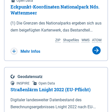
Open Data
Eckpunkt-Koordinaten Nationalpark Nds.
Wattenmeer
(1) Die Grenzen des Nationalparks ergeben sich aus
dem beigefügten Kartenwerk, das Bestandteil
dieses Gesetzes ist: 1. Digitale Topografische Karte
ZIP
Shapefiles
WMS
ATOM
(DTK) im Maßstab 1 : 100 000 (Anlage 2), 2.
verkleinerte Amtliche Karte 1 : 5 000 (AK5) im
Mehr Infos
Maßstab 1 : 10 000 (Anlage 3). Die geografischen
Koordinaten der Anlagen 2 und 3 sind im
geodätischen Referenzsystem WGS 84 sowie als
Geodatensatz
projizierte Koordinaten im Europäischen
INSPIRE
Open Data
Terrestrischen Referenzsystem 1989 (ETRS 89) mit
Straßenlärm Lnight 2022 (EU-Pflicht)
der Universalen Transversalen Mercator-Abbildung
Digitaler landesweiter Datenbestand des
bezogen auf die Zone 32 N (UTM 32N) dargestellt
Berechnungsergebnisses Lnight 2022 nach EU-
(Anlage 4); Gleiches gilt für die geografischen